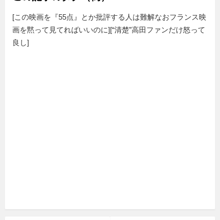
[この映画を『55点』とか批評する人は難解なおフランス映
画を黙って見てればいいのに][“清楚”高田ファンだけ怒って
良し]