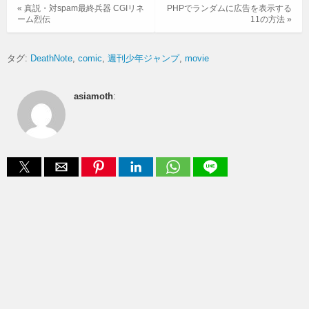
« 真説・対spam最終兵器 CGIリネ
PHPでランダムに広告を表示する
ーム烈伝
11の方法 »
タグ:
DeathNote
comic
週刊少年ジャンプ
movie
asiamoth
: