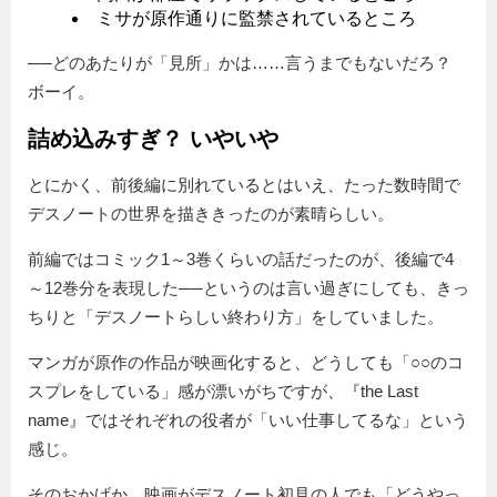
ミサが原作通りに監禁されているところ
──どのあたりが「見所」かは……言うまでもないだろ？
ボーイ。
詰め込みすぎ？ いやいや
とにかく、前後編に別れているとはいえ、たった数時間で
デスノートの世界を描ききったのが素晴らしい。
前編ではコミック1～3巻くらいの話だったのが、後編で4
～12巻分を表現した──というのは言い過ぎにしても、きっ
ちりと「デスノートらしい終わり方」をしていました。
マンガが原作の作品が映画化すると、どうしても「○○のコ
スプレをしている」感が漂いがちですが、『the Last
name』ではそれぞれの役者が「いい仕事してるな」という
感じ。
そのおかげか、映画がデスノート初見の人でも「どうやっ