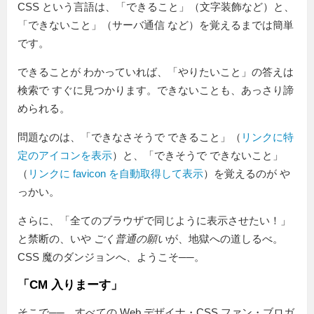
CSS という言語は、「できること」（文字装飾など）と、
「できないこと」（サーバ通信 など）を覚えるまでは簡単
です。
できることが わかっていれば、「やりたいこと」の答えは
検索で すぐに見つかります。できないことも、あっさり諦
められる。
問題なのは、「できなさそうで できること」（
リンクに特
定のアイコンを表示
）と、「できそうで できないこと」
（
リンクに favicon を自動取得して表示
）を覚えるのが や
っかい。
さらに、「全てのブラウザで同じように表示させたい！」
と禁断の、いや
ごく普通の願い
が、地獄への道しるべ。
CSS 魔のダンジョンへ、ようこそ──。
「CM 入りまーす」
そこで──、すべての Web デザイナ・CSS ファン・ブロガ