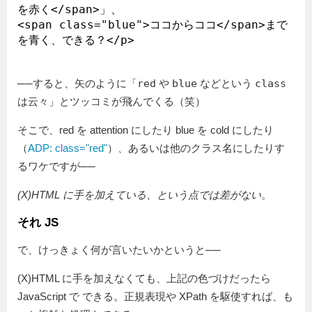
を赤く</span>」、

<span class="blue">ココからココ</span>まで
──すると、矢のように「
red
や
blue
などという
class
は云々」とツッコミが飛んでくる（笑）
そこで、red を attention にしたり blue を cold にしたり
（
ADP: class="red"
）、あるいは他のクラス名にしたりす
るワケですが──
(X)HTML に手を加えている、という点では差がない
。
それ JS
で、けっきょく何が言いたいかというと──
(X)HTML に手を加えなくても、上記の色づけだったら
JavaScript で できる。正規表現や XPath を駆使すれば、も