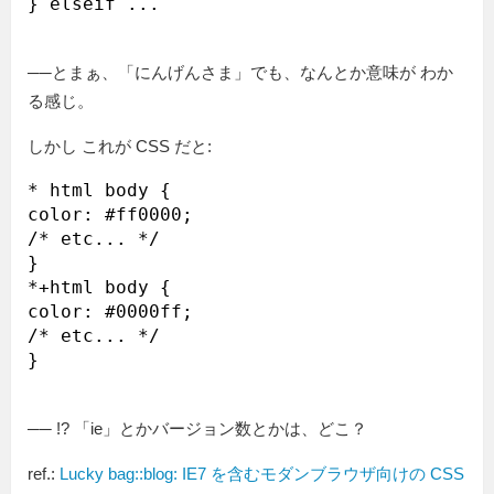
──とまぁ、「にんげんさま」でも、なんとか意味が わか
る感じ。
しかし これが CSS だと:
* html body {

color: #ff0000;

/* etc... */

}

*+html body {

color: #0000ff;

/* etc... */

── !? 「ie」とかバージョン数とかは、どこ？
ref.:
Lucky bag::blog: IE7 を含むモダンブラウザ向けの CSS