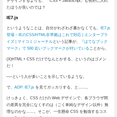
デザインするよりも、「CSS + JavaScript」も視野に入れ
たほうが良いのでは？
IE7.js
というようなことは、自分がわざわざ書かなくても、
IE7.js
登場 – IEのCSS/HTML非準拠はこれで対応 | エンタープラ
イズ | マイコミジャーナル
という記事が、
『はてなブック
マーク』で 500 近いブックマークが付いている
ことから、
(X)HTML + CSS だけでなんとかする、というのはゴメン
だ！
──という人が多いことを示しているような。
で、
ADP: IE7.js
を見てガッカリする、と……。
けっきょく、CSS だけの Web デザインで、各ブラウザ間
の差異を完全になくすのは（ごく単純なデザイン以外）無
理なのかな……。そこが、一生懸命 CSS を勉強するコス