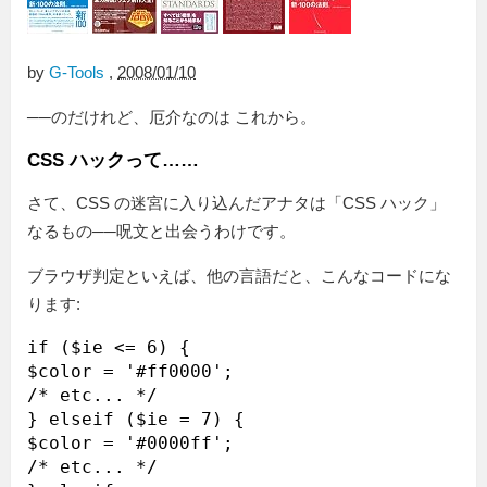
by
G-Tools
,
2008/01/10
──のだけれど、厄介なのは これから。
CSS ハックって……
さて、CSS の迷宮に入り込んだアナタは「CSS ハック」
なるもの──呪文と出会うわけです。
ブラウザ判定といえば、他の言語だと、こんなコードにな
ります:
if ($ie <= 6) {

$color = '#ff0000';

/* etc... */

} elseif ($ie = 7) {

$color = '#0000ff';

/* etc... */
