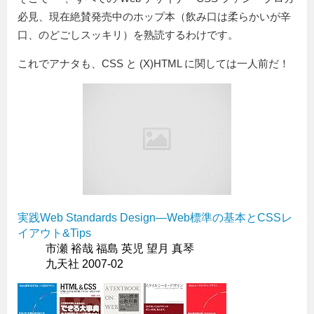
必見、現在絶賛発売中のホップ本（飲み口は柔らかいが辛
口、のどごしスッキリ）を熟読するわけです。
これでアナタも、CSS と (X)HTML に関しては一人前だ！
実践Web Standards Design―Web標準の基本とCSSレ
イアウト&Tips
市瀬 裕哉 福島 英児 望月 真琴
九天社 2007-02