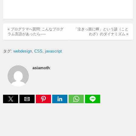
« プログラマへ質問: こんなプログ
「泣きっ面に蜂」という諺（こと
ラム言語があったら──
わざ）のダイナミズム »
タグ:
webdesign
CSS
javascript
asiamoth
: