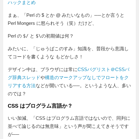
ハックまとめ
まぁ、「Perl の $ とか @ みたいなもの」──とか言うと
Perl Mongers に怒られそう（笑）だけど、
Perl の
$/
と
$\
の初期値は何？
みたいに、「じゅうばこのすみ」知識を、普段から意識し
てコードを書くような もどかしさ！
デザイン中は、ブラウザには常に
CSSバグリスト＠CSSバ
グ辞典スレッド
や
構造のマークアップなしでフロートをク
リアする方法
などが開いている──。というような人、多い
のでは？
CSS はプログラム言語か？
いい加減、「CSS はプログラム言語ではないので、同列に
並べて論じるのは無意味」という声が聞こえてきそうです
が──