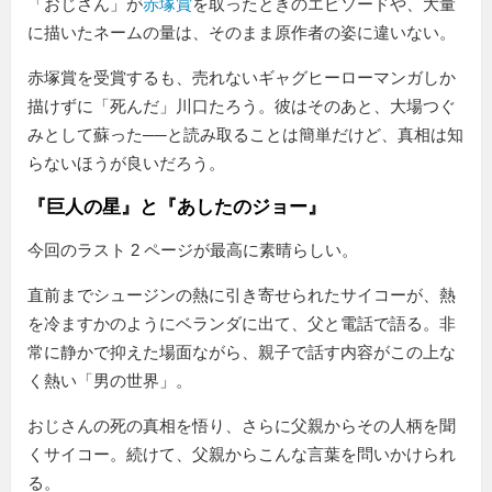
「おじさん」が
赤塚賞
を取ったときのエピソードや、大量
に描いたネームの量は、そのまま原作者の姿に違いない。
赤塚賞を受賞するも、売れないギャグヒーローマンガしか
描けずに「死んだ」川口たろう。彼はそのあと、大場つぐ
みとして蘇った──と読み取ることは簡単だけど、真相は知
らないほうが良いだろう。
『巨人の星』と『あしたのジョー』
今回のラスト 2 ページが最高に素晴らしい。
直前までシュージンの熱に引き寄せられたサイコーが、熱
を冷ますかのようにベランダに出て、父と電話で語る。非
常に静かで抑えた場面ながら、親子で話す内容がこの上な
く熱い「男の世界」。
おじさんの死の真相を悟り、さらに父親からその人柄を聞
くサイコー。続けて、父親からこんな言葉を問いかけられ
る。