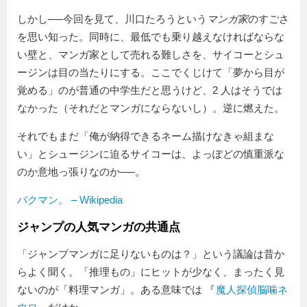
しかし──今回を見て、川口たろうという
マンガ家
のすごさ
を思い知った。同時に、最低でも乗り越えなければならな
い壁と、マンガ家として売れる難しさを、サイコーとシュ
ージンは目の当たりにする。ここでくじけて「夢から目が
覚める」のが普通の中学生だと思うけど、2 人はそうでは
なかった（それだとマンガにならないし）。逆に燃えた。
それでもまだ「俺が納得できるネーム描けなきゃ組まな
い」とシュージンに迫るサイコーは、よっぽどの慎重派な
のか意地っ張りなのか──。
バクマン。 – Wikipedia
ジャンプの人気マンガの共通点
「ジャンプマンガに足りないものは？」という議論は昔か
らよく聞く。「推理もの」にヒットが少なく、まったく見
ないのが「料理マンガ」。ある意味では 『
魔人探偵脳噛ネ