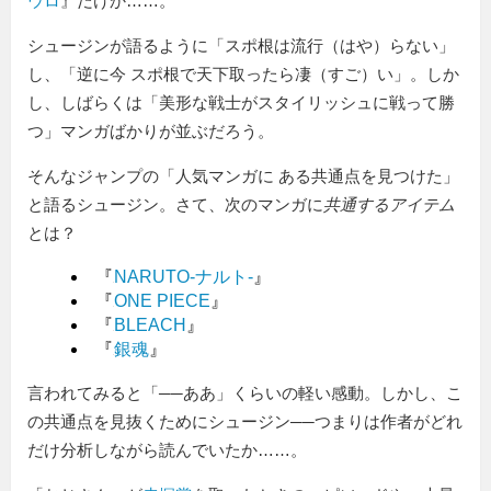
ウロ
』だけか……。
シュージンが語るように「スポ根は流行（はや）らない」
し、「逆に今 スポ根で天下取ったら凄（すご）い」。しか
し、しばらくは「美形な戦士がスタイリッシュに戦って勝
つ」マンガばかりが並ぶだろう。
そんなジャンプの「人気マンガに ある共通点を見つけた」
と語るシュージン。さて、次のマンガに
共通するアイテム
とは？
『
NARUTO-ナルト-
』
『
ONE PIECE
』
『
BLEACH
』
『
銀魂
』
言われてみると「──ああ」くらいの軽い感動。しかし、こ
の共通点を見抜くためにシュージン──つまりは作者がどれ
だけ分析しながら読んでいたか……。