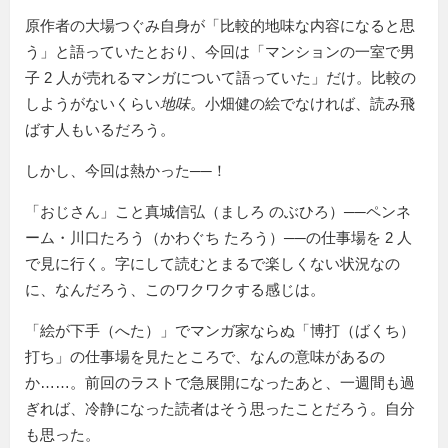
原作者の大場つぐみ自身が「比較的地味な内容になると思
う」と語っていたとおり、今回は「マンションの一室で男
子 2 人が売れるマンガについて語っていた」だけ。比較の
しようがないくらい
地味
。小畑健の絵でなければ、読み飛
ばす人もいるだろう。
しかし、今回は熱かった──！
「おじさん」こと真城信弘（ましろ のぶひろ）──ペンネ
ーム・川口たろう（かわぐち たろう）──の仕事場を 2 人
で見に行く。字にして読むとまるで楽しくない状況なの
に、なんだろう、このワクワクする感じは。
「絵が下手（へた）」でマンガ家ならぬ「博打（ばくち）
打ち」の仕事場を見たところで、なんの意味があるの
か……。前回のラストで急展開になったあと、一週間も過
ぎれば、冷静になった読者はそう思ったことだろう。自分
も思った。