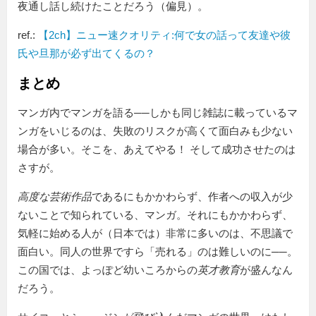
夜通し話し続けたことだろう（偏見）。
ref.:
【2ch】ニュー速クオリティ:何で女の話って友達や彼
氏や旦那が必ず出てくるの？
まとめ
マンガ内でマンガを語る──しかも同じ雑誌に載っているマ
ンガをいじるのは、失敗のリスクが高くて面白みも少ない
場合が多い。そこを、あえてやる！ そして成功させたのは
さすが。
高度な芸術作品
であるにもかかわらず、作者への収入が少
ないことで知られている、マンガ。それにもかかわらず、
気軽に始める人が（日本では）非常に多いのは、不思議で
面白い。同人の世界ですら「売れる」のは難しいのに──。
この国では、よっぽど幼いころからの
英才教育
が盛んなん
だろう。