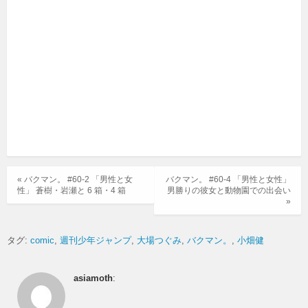
« バクマン。 #60-2 「男性と女
バクマン。 #60-4 「男性と女性」
性」 蒼樹・岩瀬と 6 箱・4 箱
男勝りの彼女と動物園での出会い
»
タグ:
comic
週刊少年ジャンプ
大場つぐみ
バクマン。
小畑健
asiamoth
: