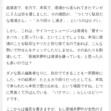
超速攻で、全力で、本気で、港浦から送られてきたマンガ
に 2 人は目を通しました。その感想が、
つくづく駄目だ
な港浦さん
・
カラ回り し過ぎ
、というのはヒドい。
しかし、これは、サイコーとシュージンは港浦を「愛すべ
きバカ」と思っている、ということでしょうね。本当に港
浦のことを駄目なヤツだと切り捨てるのであれば、こんな
勢いで付せんをチェックしたりしません。そのあたりを勘
違いして、「亜城木夢叶は港浦を嫌っている」と思った人
も多いのでは？
ダメな新人編集者なりに、自分でできることを一所懸命に
した。その結果が、たとえカラ回りだったとしても、本気
で来られたら本気で受け止める、という場面ですね。じつ
に男臭くて汗ばんでいる、『バクマン。』らしいエピソー
ドです。
ここからは偏見を書きますが、もし亜城木夢叶が女性の 2