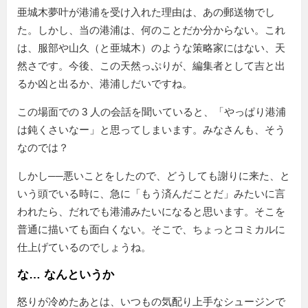
亜城木夢叶が港浦を受け入れた理由は、あの郵送物でし
た。しかし、当の港浦は、何のことだか分からない。これ
は、服部や山久（と亜城木）のような策略家にはない、天
然さです。今後、この天然っぷりが、編集者として吉と出
るか凶と出るか、港浦しだいですね。
この場面での 3 人の会話を聞いていると、「やっぱり港浦
は鈍くさいなー」と思ってしまいます。みなさんも、そう
なのでは？
しかし──悪いことをしたので、どうしても謝りに来た、と
いう頭でいる時に、急に「もう済んだことだ」みたいに言
われたら、だれでも港浦みたいになると思います。そこを
普通に描いても面白くない。そこで、ちょっとコミカルに
仕上げているのでしょうね。
な… なんというか
怒りが冷めたあとは、いつもの気配り上手なシュージンで