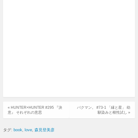
« HUNTER×HUNTER #295 『決
バクマン。 #73-1 「縁と星」 幼
意』 それぞれの意思
馴染みと根性試し »
タグ:
book
love
森見登美彦