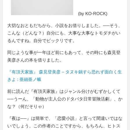
(by KO-ROCK)
大切なおともだちから、小説をお借りしました。──そう、
こんな（どんな？）自分にも、大事な大事なトモダチがい
るんですね。自分でビックリです。
同じような事が一年ほど前にもあって、その時にも森見登
美彦さんの本を借りました。
『有頂天家族』 森見登美彦 – タヌキ鍋すら恐れず面白く生
きよ : 亜細亜ノ蛾
前に読んだ『有頂天家族』はジャンル分けがむずかしくて
──うーん、「動物が主人公のドタバタ日常冒険活劇」、か
な？（何だそりゃ）
『夜は──』は簡単で、「恋愛小説」と言って間違いではな
いでしょう。この作者のことですから、もちろん、ヒトス