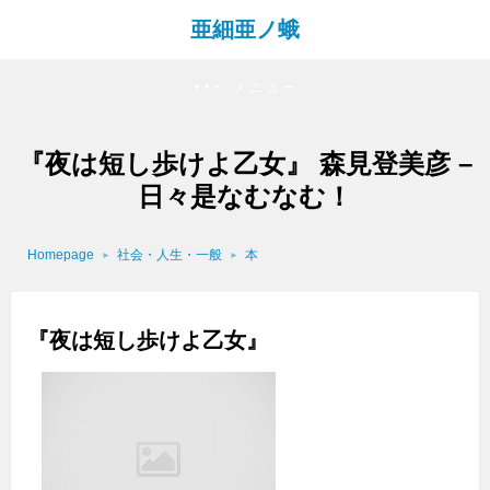
亜細亜ノ蛾
メニュー
『夜は短し歩けよ乙女』 森見登美彦 –
日々是なむなむ！
Homepage
社会・人生・一般
本
『夜は短し歩けよ乙女』