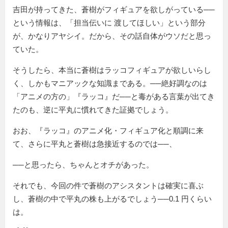
吉田が持ってきた、蒼樹がフィギュアを欲しがっている──
という情報は、
担当伝いに 渡してほしい
という部分
が、かなりアヤシイ。だから、その話自体がウソだと思っ
ていた。
そうしたら、本当に蒼樹はラッコフィギュアが欲しいらし
く、しかもマニアックな知識まである。──絶好調なのは
アニメの方の
『ラッコ』だ──と毒がある言葉が出てき
たのも、逆に平丸に慣れてきた証拠でしょう。
おお、『ラッコ』のアニメ化・フィギュア化と順調に来
て、さらに平丸と蒼樹は急接近するのでは──、
──と思ったら、ちゃんとオチがあった。
それでも、今回の件で蒼樹のアシスタントは確実に喜ぶ
し、蒼樹の中で平丸の株も上がるでしょう──0.1 円くらい
は。