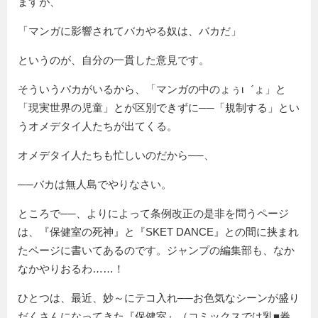
ますが、
「マンガに影響されてバカやる奴は、バカだ」
というのが、自分の一貫した意見です。
そういうバカがいるから、「マンガの中のょぅι゛ょ」と
「現実世界の児童」とが区別できずに──「規制する」とい
うオメデタイ人たちが出てくる。
オメデタイ人たちも忙しいのだから──、
──バカは無人島でやりなさい。
ところで──、よりによって条例改正の是非を問うページ
は、『保健室の死神』と『SKET DANCE』との間に挟まれ
たページに書いてあるのです。ジャンプの編集部も、なか
なかやりおるわ……！
ひとつは、最近、妙～にテコ入れ──お色気なシーンが盛り
だくさんになってきた『保健室』（コミックスでは乳■券