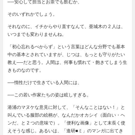
──安心して担当とお茶でも飲むか、
そのいずれかでしょう。
それなのに、イチからやり直すなんて、亜城木の 2 人は、
いつまでも変わりませんね。
「初心忘れるべからず」という言葉はどんな分野でも基本
中の基本とされていますが、じつは、もっとも守りがたい
教え──だと思う。人間は、何事も慣れて・飽きてしまう生
きものなのです。
──惰性だけで生きている人間には、
──この若い作家たちの姿は眩しすぎる。
港浦のマヌケな意見に対して、
そんなことはない！
と
叫んでいる服部の絵柄が、なんだかオカシイ（面白い・ヘ
ンだ、と 2 つの意味で）。「便利な画像」として末長く使
えそうな感じ。あるいは、「進研■ミ」のマンガに出てき