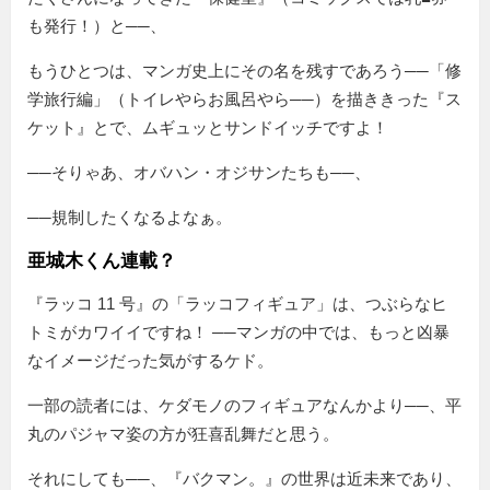
も発行！）と──、
もうひとつは、マンガ史上にその名を残すであろう──「修
学旅行編」（トイレやらお風呂やら──）を描ききった『ス
ケット』とで、ムギュッとサンドイッチですよ！
──そりゃあ、オバハン・オジサンたちも──、
──規制したくなるよなぁ。
亜城木くん連載？
『ラッコ 11 号』の
ラッコフィギュア
は、つぶらなヒ
トミがカワイイですね！ ──マンガの中では、もっと凶暴
なイメージだった気がするケド。
一部の読者には、ケダモノのフィギュアなんかより──、平
丸のパジャマ姿の方が狂喜乱舞だと思う。
それにしても──、『バクマン。』の世界は近未来であり、