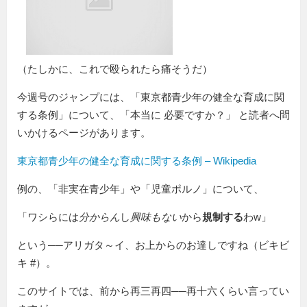
（たしかに、これで殴られたら痛そうだ）
今週号のジャンプには、「東京都青少年の健全な育成に関
する条例」について、
本当に 必要ですか？
と読者へ問
いかけるページがあります。
東京都青少年の健全な育成に関する条例 – Wikipedia
例の、「非実在青少年」や「児童ポルノ」について、
「ワシらには
分からん
し
興味もない
から
規制する
わw」
という──アリガタ～イ、お上からのお達しですね（ビキビ
キ #）。
このサイトでは、前から再三再四──再十六くらい言ってい