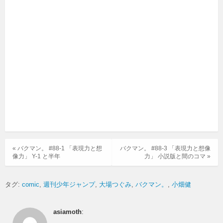
« バクマン。 #88-1 「表現力と想
バクマン。 #88-3 「表現力と想像
像力」 Y-1 と半年
力」 小説版と間のコマ »
タグ:
comic
週刊少年ジャンプ
大場つぐみ
バクマン。
小畑健
asiamoth
: