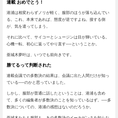
連載 おめでとう！
港浦は相変わらずノリが軽く、服部のほうが落ち込んでい
る。これ、本来であれば、態度が逆ですよね。接する側
が、気を遣ってしまう。
それに比べて、サイコーとシュージンは目が輝いている。
心機一転、初心に返ってやり直す──ということか。
亜城木夢叶は、いつでも前向きです。
勝てるって判断された
連載会議での多数決の結果は、会議に出た人間だけが知っ
ている──のかと思っていました。
しかし、服部が普通に話したということは、港浦も含め
て、多くの編集者が多数決のことを知っているはず。──多
数決についての、港浦の感想はないのだろうか。
亜城木たちも服部も、あの多数決のイーカゲンさを知らな