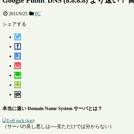
Google Public DNS (8.8.8.8) より
2011/9/25
PC
シェアする
本当に速い Domain Name System サーバとは？
（サーバの良し悪しは──見ただけでは分からない）