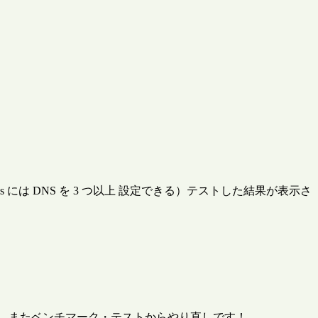
 には DNS を 3 つ以上 設定できる）テストした結果が表示さ
いると、またベンチマーク・テストからやり直しです！