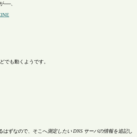
が──、
INE
NIX などでも動くようです。
あるはずなので、そこへ
測定したい DNS サーバの情報を追記
し