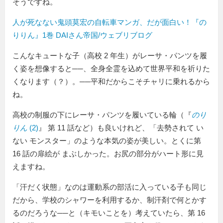
そうですね。
人が死なない鬼頭莫宏の自転車マンガ、だが面白い！『の
りりん』1巻 DAIさん帝国/ウェブリブログ
こんなキュートな子（高校 2 年生）がレーサ・パンツを履
く姿を想像すると──、全身全霊を込めて世界平和を祈りた
くなります（？）。──平和だからこそチャリに乗れるから
ね。
高校の制服の下にレーサ・パンツを履いている輪（『
のり
りん
(2)
』 第 11 話など）も良いけれど、
去勢されて い
ない モンスター
のような本気の姿が美しい。とくに第
16 話の扉絵が まぶしかった。お尻の部分がハート形に見
えますね。
汗だく状態
なのは運動系の部活に入っている子も同じ
だから、学校のシャワーを利用するか、制汗剤で何とかす
るのだろうな──と（キモいことを）考えていたら、第 16