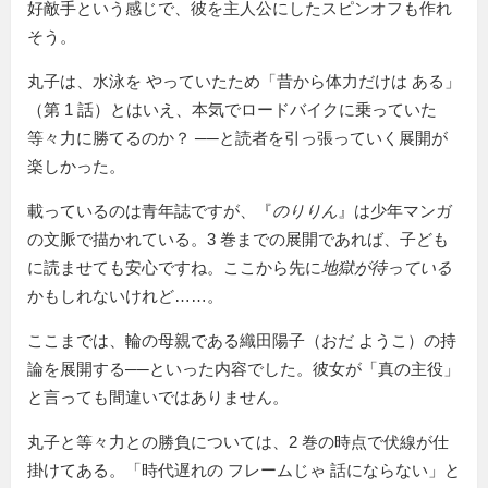
好敵手という感じで、彼を主人公にしたスピンオフも作れ
そう。
丸子は、水泳を やっていたため
昔から体力だけは ある
（第 1 話）とはいえ、本気でロードバイクに乗っていた
等々力に勝てるのか？ ──と読者を引っ張っていく展開が
楽しかった。
載っているのは青年誌ですが、『
のりりん
』は少年マンガ
の文脈で描かれている。3 巻までの展開であれば、子ども
に読ませても安心ですね。ここから先に
地獄が待っている
かもしれないけれど……。
ここまでは、輪の母親である織田陽子（おだ ようこ）の持
論を展開する──といった内容でした。彼女が「真の主役」
と言っても間違いではありません。
丸子と等々力との勝負については、2 巻の時点で伏線が仕
掛けてある。
時代遅れの フレームじゃ 話にならない
と