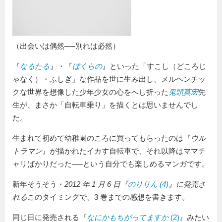
（出会いは偶然──別れは必然）
『
なるたる
』・『
ぼくらの
』といった「すこし（どころじ
ゃなく）・ふしぎ」な作品を世に生み出し、メルヘンチッ
クな世界を想像した少年少女の心をへし折った
鬼頭莫宏
先
生が、まさか「自転車乗り」を描くとは思いませんでし
た。
生まれて初めて幼稚園のころに買ってもらったのは『
ウル
トラマン
』が描かれたイカす自転車で、それ以降はママチ
ャリばかりだった──という自分でも楽しめるマンガです。
新年そうそう・
2012 年 1 月 6 日『
のりりん
(4)
』に発売さ
れる
このタイミングで、3 巻までの感想を書きます。
同じ日に発売される『
なにかもちがってますか
(2)
』みたい