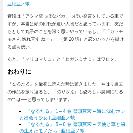
亜細亜ノ蛾
普段は「アタマ空っぽなバカ」っぽい発言をしている東で
すが、本当は頭の回転が速い人物だと思っています。友だ
ちとして丸子のことを深く思いやっているし、「
カラモ
モさん 惚れ直す ねー
」（第 20 話）と恋のハッパを掛け
る点も渋い。
あと、
マリコマリコ
と
ヒガシミナミ
はワロタ。
おわりに
『
なるたる
』を最初に読んだ時は驚きました。やはり過去
の作品を振り返ると、『
のりりん
』も恐ろしい展開になる
のでは──と思ってしまいます。
『なるたる』 1～4 巻 鬼頭莫宏 – 海に沈むホシ
と出会う少女 | 亜細亜ノ蛾
『なるたる』 5～8 巻 鬼頭莫宏 – 天使と華と歯
の生えたモノたち | 亜細亜ノ蛾