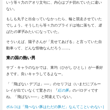
いう等々力のアオリ文句に、内心はブチ切れていたに違い
ない。
もしも丸子と出会っていなかったら、輪と競走させていた
でしょう。そうしたら等々力のプライドは地に落ちて、
道
ばたの軍手
みたいになっていた。
そういえば、陽子さんが
見せてあげる
と言っていた自
動車って、どんな怪物なんだろう……。
東の国の熱い男
サブ・キャラのなかでは、東均（ひがし ひとし）が一番好
きです。良いキャラしてるよなー。
「
飛ばない デブは
──」のセリフは（いまだにブルー
レイが出ていなくて驚きの）『
紅の豚
』のパロディです
ね。「飛ばない──」と間違えていない。
ポルコは「飛べない豚はただの豚だ」なんてこといわない |