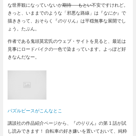
な世界観になっていないか
期待──もとい
不安ですけれど。
きっと、いままでのような「邪悪な路線」は『
なにか
』で
描ききって、おそらく『
のりりん
』は平穏無事な展開でし
ょう。たぶん。
作者である鬼頭莫宏氏のウェブ・サイトを見ると、最近は
見事にロードバイクの一色で染まっています。よっぽど好
きなんだなー。
パズルピースがこんなとこ
講談社の作品紹介ページから、『
のりりん
』の第 1 話が試
し読みできます！ 自転車の好き嫌いを置いておいて、純粋