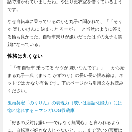
話で描かれていましたね。やはり更衣室を借りているよう
です。
なぜ自転車に乗っているのかと丸子に聞かれて、「
そり
ゃ 楽しいけんに 決まっと ろーが
」と当然のように答え
る輪も良かった。自転車乗りが嫌いだったはずの丸子も笑
顔になっている。
性格は丸くない
「
俺 自転車 乗ってる ヤツが 嫌いなんです
」──から始
まる丸子一典（まりこ かずのり）の長い長い恨み節は、ネ
ットでは かなり有名です。下のページから引用文をお読み
ください。
鬼頭莫宏『のりりん』の表現力（或いは言語化能力）には
惚れ惚れする – マンガLOG収蔵庫
「好きの反対は嫌い──ではなく無関心」と言われるよう
に、自転車が好きな人じゃないと、ここまで呪いの言葉は