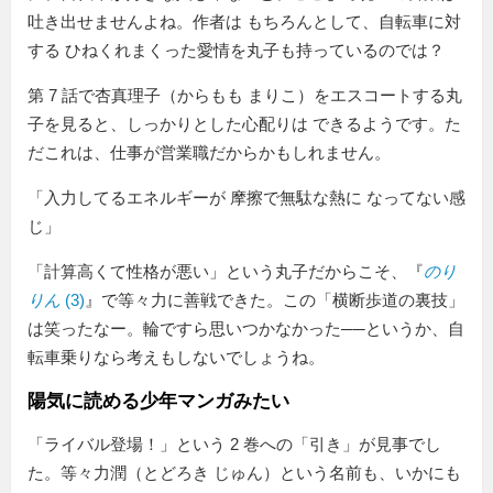
吐き出せませんよね。作者は もちろんとして、自転車に対
する ひねくれまくった愛情を丸子も持っているのでは？
第 7 話で杏真理子（からもも まりこ）をエスコートする丸
子を見ると、しっかりとした心配りは できるようです。た
だこれは、仕事が営業職だからかもしれません。
入力してるエネルギーが 摩擦で無駄な熱に なってない感
じ
「計算高くて性格が悪い」という丸子だからこそ、『
のり
りん
(3)
』で等々力に善戦できた。この「横断歩道の裏技」
は笑ったなー。輪ですら思いつかなかった──というか、自
転車乗りなら考えもしないでしょうね。
陽気に読める少年マンガみたい
「ライバル登場！」という 2 巻への「引き」が見事でし
た。等々力潤（とどろき じゅん）という名前も、いかにも