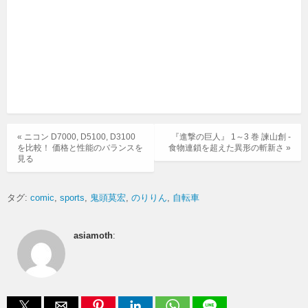
« ニコン D7000, D5100, D3100
『進撃の巨人』 1～3 巻 諫山創 -
を比較！ 価格と性能のバランスを
食物連鎖を超えた異形の斬新さ »
見る
タグ:
comic
sports
鬼頭莫宏
のりりん
自転車
asiamoth
: