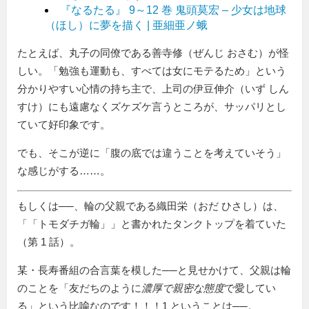
『なるたる』 9～12 巻 鬼頭莫宏 – 少女は地球
（ほし）に夢を描く | 亜細亜ノ蛾
たとえば、丸子の同僚である善寺修（ぜんじ おさむ）が怪
しい。「勉強も運動も、すべては女にモテるため」という
分かりやすい心情の持ち主で、上司の伊豆伸介（いず しん
すけ）にも遠慮なくズケズケ言うところが、サッパリとし
ていて好印象です。
でも、そこが逆に「腹の底では違うことを考えていそう」
な感じがする……。
もしくは──、輪の父親である織田栄（おだ ひさし）は、
「
トモダチガ輪
」と書かれたタンクトップを着ていた
（第 1 話）。
某・長寿番組の合言葉を模した──と見せかけて、父親は輪
のことを「友だちのように
濃厚で親密な態度
で愛してい
る」という比喩なのです！！！1 ということは──。