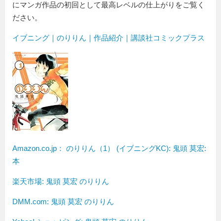
にマンガ作品の初回として最高レベルの仕上がりをご覧く
ださい。
イブニング｜のりりん｜作品紹介｜講談社コミックプラス
Amazon.co.jp： のりりん（1） (イブニングKC): 鬼頭 莫宏:
本
楽天市場: 鬼頭 莫宏 のりりん
DMM.com: 鬼頭 莫宏 のりりん