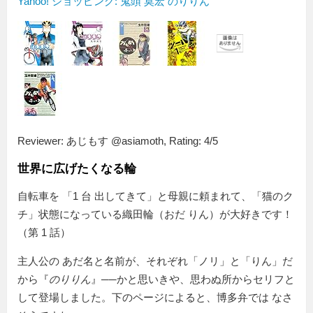
Yahoo! ショッピング: 鬼頭 莫宏 のりりん
Reviewer:
あじもす @asiamoth
,
Rating:
4
/
5
世界に広げたくなる輪
自転車を
1 台 出してきて
と母親に頼まれて、「猫のク
チ」状態になっている織田輪（おだ りん）が大好きです！
（第 1 話）
主人公の あだ名と名前が、それぞれ「ノリ」と「りん」だ
から『
のりりん
』──かと思いきや、思わぬ所からセリフと
して登場しました。下のページによると、博多弁では なさ