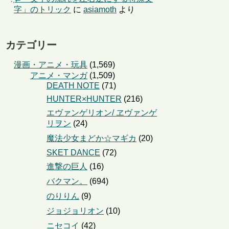
字」のトリック
に
asiamoth
より
カテゴリー
漫画・アニメ・玩具
(1,569)
アニメ・マンガ
(1,509)
DEATH NOTE
(71)
HUNTER×HUNTER
(216)
エヴァンゲリオン/ ヱヴァンゲ
リヲン
(24)
魔法少女まどか☆マギカ
(20)
SKET DANCE
(72)
進撃の巨人
(16)
バクマン。
(694)
のりりん
(9)
ジョジョリオン
(10)
ニセコイ
(42)