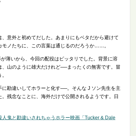
は、意外と初めてだした。あまりにもベタだから避けて
カモノたちに、この言葉は通じるのだろうか……。
影が薄いから、今回の配役はピッタリでした。背景に溶
は、山のように雄大だけれど──まったくの無害です。冒
う。
に勘違いしてホラーと化す──。そんな J ソン先生を主
た。残念なことに、海外だけで公開されるようです。日
と勘違いされちゃうホラー映画「Tucker & Dale