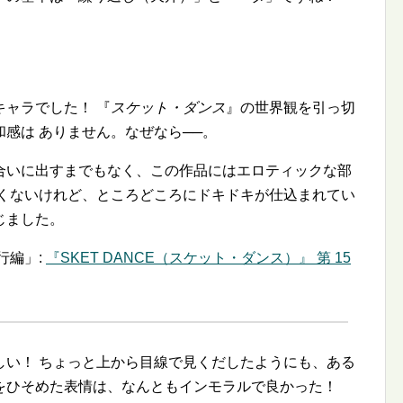
キャラでした！ 『
スケット・ダンス
』の世界観を引っ切
感は ありません。なぜなら──。
合いに出すまでもなく、この作品にはエロティックな部
すくないけれど、ところどころにドキドキが仕込まれてい
じました。
行編」:
『SKET DANCE（スケット・ダンス）』 第 15
しい！ ちょっと上から目線で見くだしたようにも、ある
をひそめた表情は、なんともインモラルで良かった！