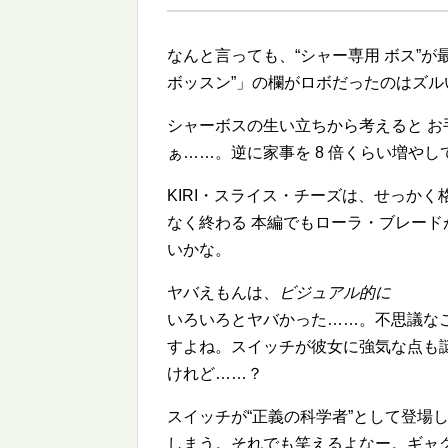
なんと言っても、
シャー専用 ボス
が
ボッスン
」の欄がロボだったのはズル
シャーボスの生い立ちから考えると 
ぁ……。逆に家事を 8 倍くらい増やし
KIRI・スライス・チーズは、せっか
なく終わる 本編でもローラ・ブレー
いかな。
ヤバえもんは、
ビジュアル的に
いろいろとヤバかった……。不思議な
すよね。スイッチが彼女に強気な点も
けれど……？
スイッチが
正義の科学者
として登場
しまう。それでも笑えるよなー。ギャ