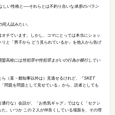
なしい性格と──それらとは不釣り合いな
体形のバラン
の同人誌みたい
。
はオチています。しかし、コマにとっては本当にショッ
キリと「男子から どう見られているか」を他人から告げ
開盟高校には
性犯罪や性犯罪まがいの行為が横行してい
たら（某・都知事以外は）見逃せるけれど、『
SKET
。「問題を問題として見せている」から、読者としても
方通行な）会話が、「お色気ギャグ」ではなく「セクシ
た。いつか この 2 人が仲良くしている場面を、その理