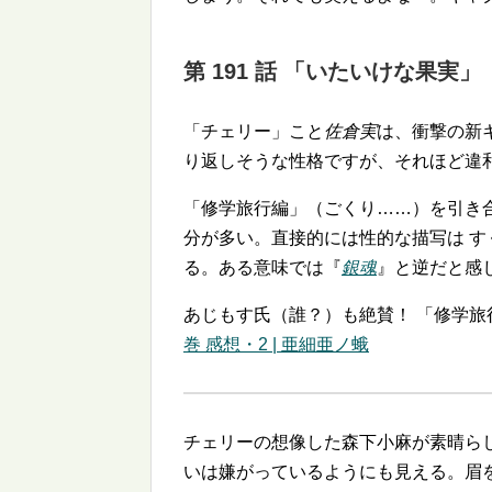
第 191 話 「いたいけな果実」
「チェリー」こと
佐倉実
は、衝撃の新
り返しそうな性格ですが、それほど違和
「修学旅行編」（ごくり……）を引き
分が多い。直接的には性的な描写は 
る。ある意味では『
銀魂
』と逆だと感
あじもす氏（誰？）も絶賛！ 「修学旅
巻 感想・2 | 亜細亜ノ蛾
チェリーの想像した森下小麻が素晴ら
いは嫌がっているようにも見える。眉