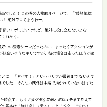
最高でした！ この巻の人物紹介ページで、「
藤崎佑助:
い！ 絶対ワロてまうわー。
お手伝いロボっぽいけれど、絶対に役に立たないよな
てくれそう。
く格好いい登場シーンだったのに、まったくアクションが
ドが似合いそうなキリですが、彼の場合は走ったほうが速
ことに、「ヤバす！」というセリフが最後まで ないんで
謎でした。そんな力関係は本編で描かれていないはずだ
した時点で、もう
グダグダな展開
と
逆転オチ
まで見えて
グの基本は「繰り返し（天丼）」と「ベタ」ですね！