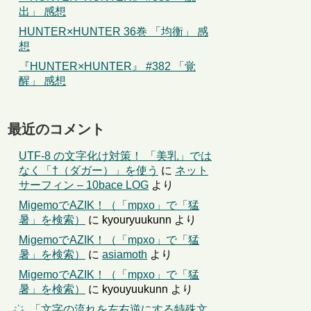
出」 感想
HUNTER×HUNTER 36巻 「均衡」 感
想
『HUNTER×HUNTER』 #382 「覚
醒」 感想
最近のコメント
UTF-8 の文字化け対策！ 「美乳」では
なく「†（ダガー）」を使う
に
ネット
サーフィン – 10bace LOG
より
MigemoでAZIK！（「mpxo」で「猛
暑」を検索）
に
kyouryuukunn
より
MigemoでAZIK！（「mpxo」で「猛
暑」を検索）
に
asiamoth
より
MigemoでAZIK！（「mpxo」で「猛
暑」を検索）
に
kyouyuukunn
より
҉←「文字の流れを左右逆にする特殊文