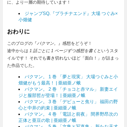
に、より一層の期待しています！
ジャンプSQ.『プラチナエンド』大場 つぐみ×
小畑健
おわりに
このブログの『
バクマン。
』感想をどうぞ！
途中からは
1 話ごとに 1 ページずつ感想を書く
というスタ
イルです！ それでも書き切れないほど「面白！」が詰まっ
た作品でした。
バクマン。 1 巻 「夢と現実」 大場つぐみと小
畑健がもう最高！ | 亜細亜ノ蛾
バクマン。 2 巻 「チョコと赤マル」 新妻エイ
ジと服部哲が登場！ | 亜細亜ノ蛾
バクマン。 3 巻 「デビューと焦り」 福田の野
心と中井の約束 | 亜細亜ノ蛾
バクマン。 4 巻 「電話と前夜」 間界野昂次の
正体と亜豆の歌 | 亜細亜ノ蛾
バクマン。 5 巻 「文集と写真集」 新たな天才