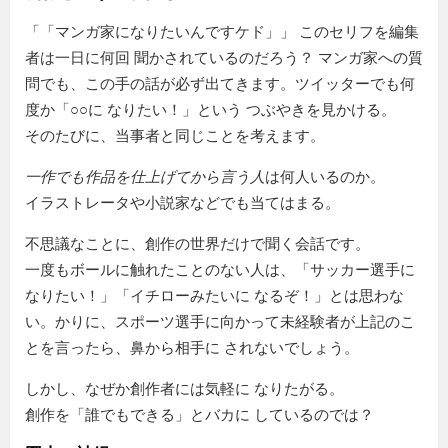
「
マンガ家になりたいんですケド
」 このセリフを編集
者は一日に何回 聞かされているのだろう？ マンガ家への質
問でも、この手の話が必ず出てきます。ツイッターでも何
度か「○○に なりたい！」という つぶやきを見かける。
そのたびに、当事者と同じことを考えます。
一作でも作品を仕上げてから言う人
は何人いるのか。
イラストレータや小説家などでも当てはまる。
不思議なことに、創作の世界だけで聞く会話です。
一度もボールに触れたことのない人は、「サッカー選手に
なりたい！」「イチローみたいに なるぞ！」とは思わな
い。かりに、スポーツ選手に向かって未経験者が上記のこ
とを言ったら、鼻から相手に されないでしょう。
しかし、なぜか創作者には気軽に なりたがる。
創作を「誰でもできる」とバカに しているのでは？