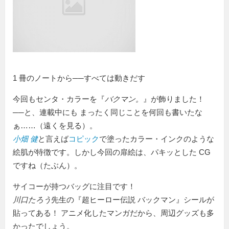
1 冊のノートから──すべては動きだす
今回もセンタ・カラーを『
バクマン。
』が飾りました！
──と、連載中にも まったく同じことを何回も書いたな
ぁ……（遠くを見る）。
小畑 健
と言えば
コピック
で塗ったカラー・インクのような
絵肌が特徴です。しかし今回の扉絵は、パキッとした CG
ですね（たぶん）。
サイコーが持つバッグに注目です！
川口たろう
先生の『超ヒーロー伝説 バックマン』シールが
貼ってある！ アニメ化したマンガだから、周辺グッズも多
かったでしょう。