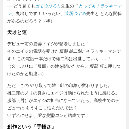
──どう見ても
ガモウひろし
先生の『
とっても！ラッキーマ
ン
』丸出しです！ いったい、
大場つぐみ
先生と どんな関係
があるのだろう？（棒）
天才と運
デビュー前の
新妻エイジ
が登場しました！
そのエイジの電話を受けた
服部 雄二郎
こそラッキーマンで
す！ この電話一本だけで雄二郎は出世していく……！
（久しぶりに「服部」の姓を聞いたから、
服部 哲
に押しつ
けたのかと勘違い）
ただ、この やり取りで雄二郎の印象が変わりました。
雄二郎のノリの良さにエイジは助けられたように感じる。
服部（哲）がエイジの担当になっていたら、高校生でのデ
ビューは もうすこし悩んだのでは？
いずれにせよ、
変な髪型コンビ
結成です！
創作という「手軽さ」