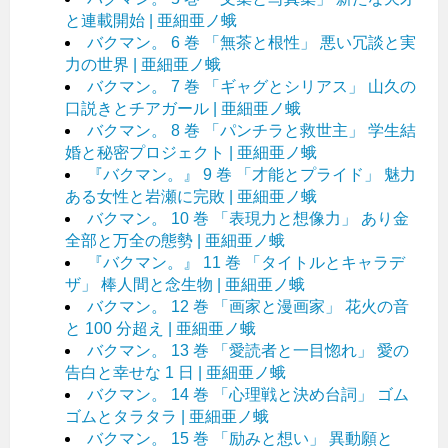
と連載開始 | 亜細亜ノ蛾
バクマン。 6 巻 「無茶と根性」 悪い冗談と実
力の世界 | 亜細亜ノ蛾
バクマン。 7 巻 「ギャグとシリアス」 山久の
口説きとチアガール | 亜細亜ノ蛾
バクマン。 8 巻 「パンチラと救世主」 学生結
婚と秘密プロジェクト | 亜細亜ノ蛾
『バクマン。』 9 巻 「才能とプライド」 魅力
ある女性と岩瀬に完敗 | 亜細亜ノ蛾
バクマン。 10 巻 「表現力と想像力」 あり金
全部と万全の態勢 | 亜細亜ノ蛾
『バクマン。』 11 巻 「タイトルとキャラデ
ザ」 棒人間と念生物 | 亜細亜ノ蛾
バクマン。 12 巻 「画家と漫画家」 花火の音
と 100 分超え | 亜細亜ノ蛾
バクマン。 13 巻 「愛読者と一目惚れ」 愛の
告白と幸せな 1 日 | 亜細亜ノ蛾
バクマン。 14 巻 「心理戦と決め台詞」 ゴム
ゴムとタラタラ | 亜細亜ノ蛾
バクマン。 15 巻 「励みと想い」 異動願と