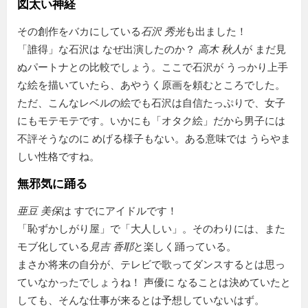
図太い神経
その創作をバカにしている
石沢 秀光
も出ました！
「誰得」な石沢は なぜ出演したのか？
高木 秋人
が まだ見
ぬパートナとの比較でしょう。ここで石沢が うっかり上手
な絵を描いていたら、あやうく原画を頼むところでした。
ただ、こんなレベルの絵でも石沢は自信たっぷりで、女子
にもモテモテです。いかにも「オタク絵」だから男子には
不評そうなのに めげる様子もない。ある意味では うらやま
しい性格ですね。
無邪気に踊る
亜豆 美保
は すでにアイドルです！
恥ずかしがり屋
で
大人しい
。そのわりには、また
モブ化している
見吉 香耶
と楽しく踊っている。
まさか将来の自分が、テレビで歌ってダンスするとは思っ
ていなかったでしょうね！ 声優に なることは決めていたと
しても、そんな仕事が来るとは予想していないはず。