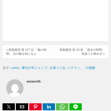
« 暗殺教室 第 157 話 「敵の時
暗殺教室 第 16 巻 「過去の時間」
間」 汝の敵を師とせよ
気負うが咎めず »
タグ:
comic
週刊少年ジャンプ
大場つぐみ
バクマン。
小畑健
asiamoth
: