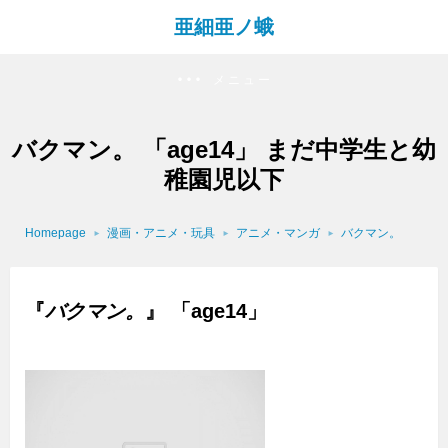
亜細亜ノ蛾
メニュー
バクマン。 「age14」 まだ中学生と幼
稚園児以下
Homepage
漫画・アニメ・玩具
アニメ・マンガ
バクマン。
『
バクマン。
』 「age14」