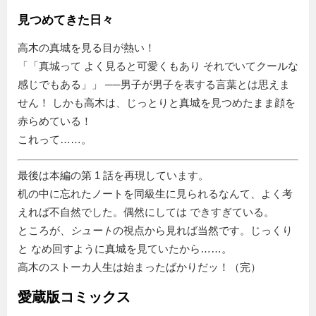
見つめてきた日々
高木の真城を見る目が熱い！
「
真城って よく見ると可愛くもあり それでいてクールな
感じでもある
」 ──男子が男子を表する言葉とは思えま
せん！ しかも高木は、じっとりと真城を見つめたまま顔を
赤らめている！
これって……。
最後は本編の第 1 話を再現しています。
机の中に忘れたノートを同級生に見られるなんて、よく考
えれば不自然でした。偶然にしては できすぎている。
ところが、
シュート
の視点から見れば当然です。じっくり
と なめ回すように真城を見ていたから……。
高木のストーカ人生は始まったばかりだッ！（完）
愛蔵版コミックス