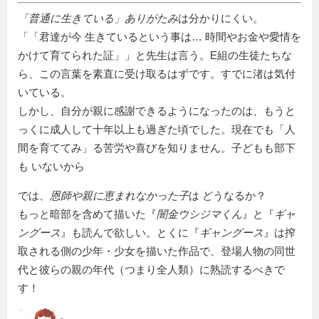
「普通に生きている」ありがたみ
は分かりにくい。
「
君達が今 生きているという事は… 時間やお金や愛情を
かけて育てられた証
」と先生は言う。E組の生徒たちな
ら、この言葉を素直に受け取るはずです。すでに渚は気付
いている。
しかし、自分が親に感謝できるようになったのは、もうと
っくに成人して十年以上も過ぎた頃でした。現在でも
人
間を育ててみ
る苦労や喜びを知りません。子どもも部下
も いないから
では、
恩師や親に恵まれなかった子
は どうなるか？
もっと暗部を含めて描いた『
闇金ウシジマくん
』と『
ギャ
ングース
』も読んで欲しい。とくに『
ギャングース
』は搾
取される側の少年・少女を描いた作品で、登場人物の同世
代と彼らの親の年代（つまり全人類）に熟読するべきで
す！