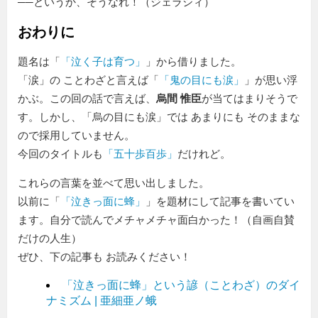
──というか、そうなれ！（ジェラシィ）
おわりに
題名は「
泣く子は育つ
」から借りました。
「涙」の ことわざと言えば「
鬼の目にも涙
」が思い浮
かぶ。この回の話で言えば、
烏間 惟臣
が当てはまりそうで
す。しかし、「烏の目にも涙」では あまりにも そのままな
ので採用していません。
今回のタイトルも
五十歩百歩
だけれど。
これらの言葉を並べて思い出しました。
以前に「
泣きっ面に蜂
」を題材にして記事を書いてい
ます。自分で読んでメチャメチャ面白かった！（自画自賛
だけの人生）
ぜひ、下の記事も お読みください！
「泣きっ面に蜂」という諺（ことわざ）のダイ
ナミズム | 亜細亜ノ蛾