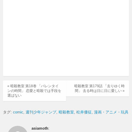
« 暗殺教室 第18巻 「バレンタイ
暗殺教室 第179話 「去りゆく時
ンの時間」 恋愛と暗殺では手段を
間」 去る時は日に日に愛しい »
選ばない
タグ:
comic
週刊少年ジャンプ
暗殺教室
松井優征
漫画・アニメ・玩具
asiamoth
: