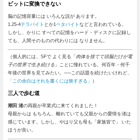
ビットに変換できない
脳の記憶容量には いろんな説が あります。
1.25-4
テラバイト
とか1
ペタバイト
などと言われている。
しかし、かりに すべての記憶をハード・ディスクに記録し
ても、人間そのものの代わりには なりません。
（個人的には、SFで よく見る「
肉体を捨てて頭脳だけが電
子の世界で生き続ける
」ことに憧れている。何百年・何千
年後の世界を見てみたい。──この話題を続けたいけれど、
この余白はそれを書くには狭すぎる
）
三人で歩む道
潮田 渚
の両親が卒業式に来てくれました！
母親からは もちろん、離れていても父親からの愛情を渚は
感じています。しかし、やはり父も母も
家族皆で
いた
ほうが良い。