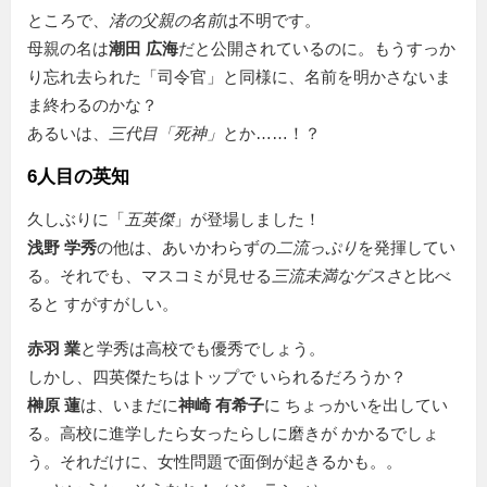
ところで、
渚の父親の名前
は不明です。
母親の名は
潮田 広海
だと公開されているのに。もうすっか
り忘れ去られた「司令官」と同様に、名前を明かさないま
ま終わるのかな？
あるいは、
三代目「死神」
とか……！？
6人目の英知
久しぶりに「
五英傑
」が登場しました！
浅野 学秀
の他は、あいかわらずの
二流っぷり
を発揮してい
る。それでも、マスコミが見せる
三流未満なゲスさ
と比べ
ると すがすがしい。
赤羽 業
と学秀は高校でも優秀でしょう。
しかし、四英傑たちはトップで いられるだろうか？
榊原 蓮
は、いまだに
神崎 有希子
に ちょっかいを出してい
る。高校に進学したら女ったらしに磨きが かかるでしょ
う。それだけに、女性問題で面倒が起きるかも。。