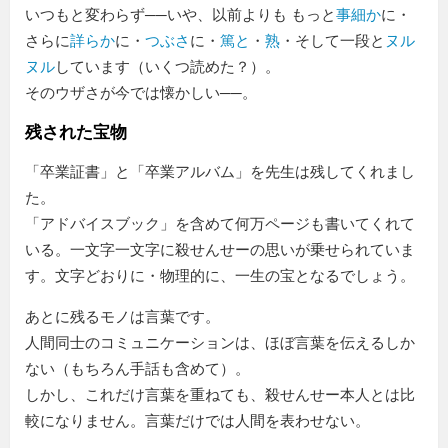
いつもと変わらず──いや、以前よりも もっと
事細か
に・
さらに
詳らか
に・
つぶさ
に・
篤と
・
熟
・そして一段と
ヌル
ヌル
しています（いくつ読めた？）。
そのウザさが今では懐かしい──。
残された宝物
卒業証書
と
卒業アルバム
を先生は残してくれまし
た。
アドバイスブック
を含めて何万ページも書いてくれて
いる。一文字一文字に殺せんせーの思いが乗せられていま
す。文字どおりに・物理的に、一生の宝となるでしょう。
あとに残るモノは言葉です。
人間同士のコミュニケーションは、ほぼ言葉を伝えるしか
ない（もちろん手話も含めて）。
しかし、これだけ言葉を重ねても、殺せんせー本人とは比
較になりません。言葉だけでは人間を表わせない。