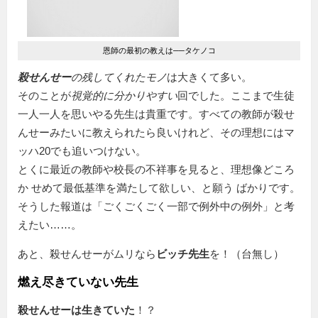
恩師の最初の教えは──タケノコ
殺せんせー
の残してくれたモノ
は大きくて多い。
そのことが
視覚的に分かりやすい
回でした。ここまで生徒
一人一人を思いやる先生は貴重です。すべての教師が殺せ
んせーみたいに教えられたら良いけれど、その理想にはマ
ッハ20でも追いつけない。
とくに最近の教師や校長の不祥事を見ると、理想像どころ
か せめて最低基準を満たして欲しい、と願う ばかりです。
そうした報道は「ごくごくごく一部で例外中の例外」と考
えたい……。
あと、殺せんせーがムリなら
ビッチ先生
を！（台無し）
燃え尽きていない先生
殺せんせーは生きていた
！？