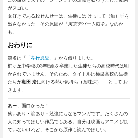
がスゴい。
女好きである殺せんせーは、生徒には けっして（触）手を
出さなかった。その原因が『
東京デパート戦争
』なのか
も。
おわりに
題名は「
孝行恩愛
」から借りました。
椚ヶ丘中学校の3年E組を卒業した生徒たちの高校時代は明
かされていません。そのため、タイトルは極楽高校の生徒
たちが
潮田 渚
に向ける熱い気持ち（意味深）──として お
きます。
あー、面白かった！
笑いあり・涙あり・勉強にもなるマンガです。たくさんの
人に知ってほしい作品でもある。自分は映画もアニメも観
ていないけれど、そこから原作も読んでほしい。