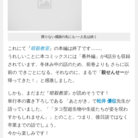
限りない感謝の先にも──人生は続く
これにて『
暗殺教室
』の本編は終了です……。
うれしいことに本コミックスには「番外編」が4話分も収録
されています。冬休み中の話のため、前巻よりも さらに以
前の できごとになる。それなのに、まるで「
殺せんせー
が
帰ってきた！」と感激しました。
しかも、まだまだ『
暗殺教室
』が読めそうです！
単行本の書き下ろしである
あとがき
で
松井 優征
先生が
語っていました。「
タコ型超生物や生徒たちが姿を現わ
すかもしれません
」とのこと。つまり、後日談ではなく
卒業までの話でしょう。
今から楽しみです！