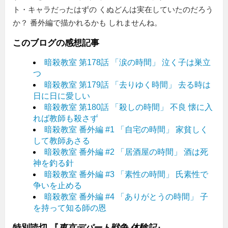
ト・キャラだったはずの くぬどんは実在していたのだろう
か？ 番外編で描かれるかも しれませんね。
このブログの感想記事
暗殺教室 第178話 「涙の時間」 泣く子は巣立
つ
暗殺教室 第179話 「去りゆく時間」 去る時は
日に日に愛しい
暗殺教室 第180話 「殺しの時間」 不良 懐に入
れば教師も殺さず
暗殺教室 番外編 #1 「自宅の時間」 家貧しく
して教師あさる
暗殺教室 番外編 #2 「居酒屋の時間」 酒は死
神を釣る針
暗殺教室 番外編 #3 「素性の時間」 氏素性で
争いを止める
暗殺教室 番外編 #4 「ありがとうの時間」 子
を持って知る師の恩
特別読切 『
東京デパート戦争 体験記
』