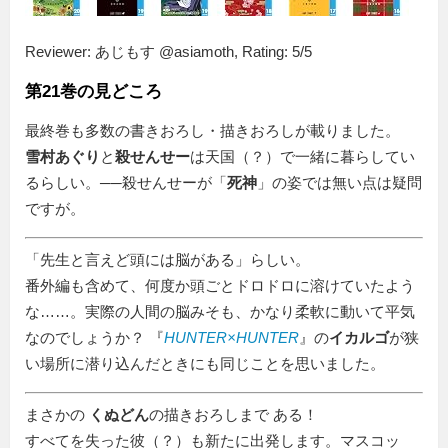
Reviewer:
あじもす @asiamoth
,
Rating:
5
/
5
第21巻の見どころ
最終巻も多数の書きおろし・描きおろしが載りました。
雪村あぐり
と
殺せんせー
は天国（？）で一緒に暮らしてい
るらしい。──殺せんせーが「
死神
」の姿では無い点は疑問
ですが。
先生と言えど頭には脳がある
らしい。
番外編も含めて、何度か頭ごとドロドロに溶けていたよう
な……。実際の人間の脳みそも、かなり柔軟に動いて平気
なのでしょうか？ 『
HUNTER×HUNTER
』の
イカルゴ
が狭
い場所に潜り込んだときにも同じことを思いました。
まさかの
くぬどん
の描きおろしまで ある！
すべてを失った彼（？）も新たに出発します。マスコッ