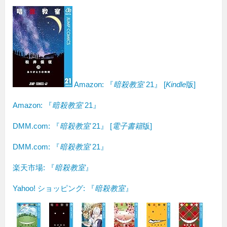
Amazon: 『
暗殺教室
21』 [
Kindle
版]
Amazon:
『
暗殺教室
21』
DMM.com: 『
暗殺教室
21』 [
電子書籍
版]
DMM.com: 『
暗殺教室
21』
楽天市場: 『
暗殺教室
』
Yahoo! ショッピング: 『
暗殺教室
』