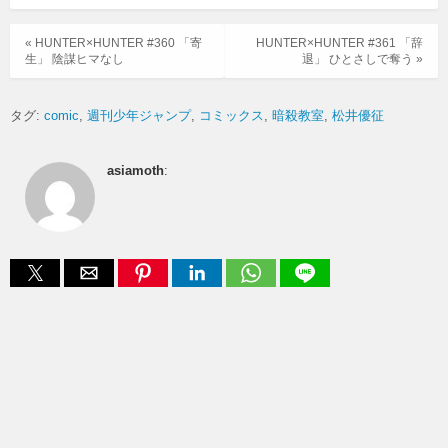
« HUNTER×HUNTER #360 「寄
HUNTER×HUNTER #361 「辞
生」 陰謀ヒマなし
退」 ひとさしで奪う »
タグ:
comic
週刊少年ジャンプ
コミックス
暗殺教室
松井優征
asiamoth
: