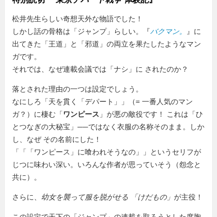
松井先生らしい奇想天外な物語でした！
しかし話の骨格は「ジャンプ」らしい。『
バクマン。
』に
出てきた「王道」と「邪道」の両立を果たしたようなマン
ガです。
それでは、なぜ連載会議では「ナシ」に されたのか？
落とされた理由の一つは設定でしょう。
なにしろ
天を貫く「デパート」
（= 一番人気のマン
ガ？）に棲む「
ワンピース
」が悪の敵役です！ これは「ひ
とつなぎの大秘宝」──ではなく衣服の名称そのまま。しか
し、なぜ その名前にした！
「
「ワンピース」に喰われそうなの
」というセリフが
じつに味わい深い。いろんな作者が思っていそう（怨念と
共に）。
さらに、
幼女を襲って服を脱がせる
けだもの
が主役！
この設定で天下の「ジャンプ」の連載を取ろうとした度胸