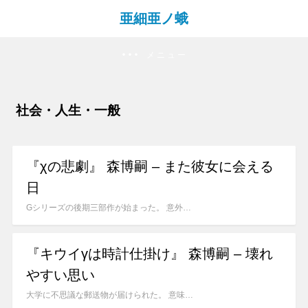
亜細亜ノ蛾
メニュー
社会・人生・一般
『χの悲劇』 森博嗣 – また彼女に会える
日
Gシリーズの後期三部作が始まった。 意外…
『キウイγは時計仕掛け』 森博嗣 – 壊れ
やすい思い
大学に不思議な郵送物が届けられた。 意味…