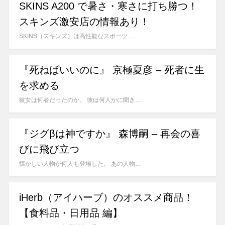
SKINS A200 で暑さ・寒さに打ち勝つ！
スキンズ激安店の情報あり！
SKINS（スキンズ）は高性能なスポーツ…
『死ねばいいのに』 京極夏彦 – 死者に生
を求める
彼女は何者だったのか。 彼は何人かに聞き…
『ジグβは神ですか』 森博嗣 – 再会の喜
びに飛び立つ
懐かしい人物が何人も登場した。 あの人物…
iHerb（アイハーブ）のオススメ商品！
【食料品・日用品 編】