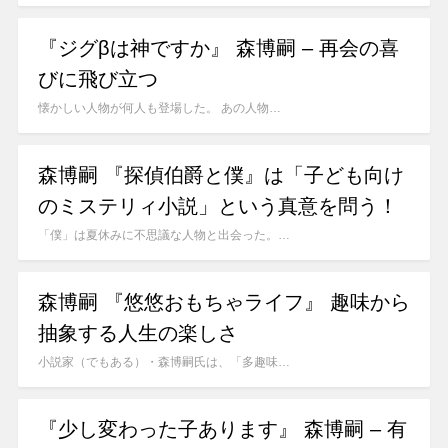
『ジグβは神ですか』 森博嗣 – 再会の喜
びに飛び立つ
懐かしい人物が何人も登場した。 あの人物…
森博嗣 『探偵伯爵と僕』は「子ども向け
のミステリィ小説」という真意を問う！
「僕」は夏休みに不思議な人物と出会った。…
森博嗣 『悠悠おもちゃライフ』 趣味から
抽象する人生の楽しさ
小説家（でもある）・森博嗣氏は、「多趣味…
『少し変わった子あります』 森博嗣 – 有