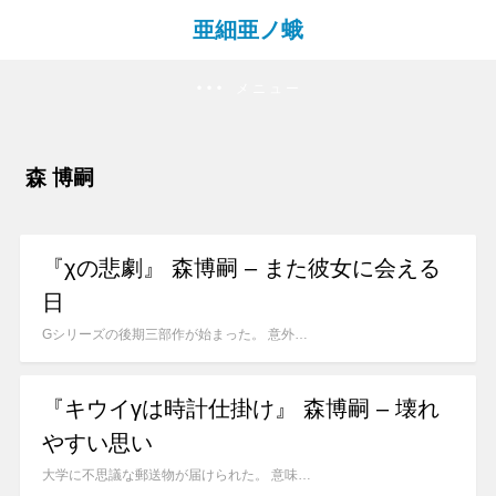
亜細亜ノ蛾
メニュー
森 博嗣
『χの悲劇』 森博嗣 – また彼女に会える
日
Gシリーズの後期三部作が始まった。 意外…
『キウイγは時計仕掛け』 森博嗣 – 壊れ
やすい思い
大学に不思議な郵送物が届けられた。 意味…