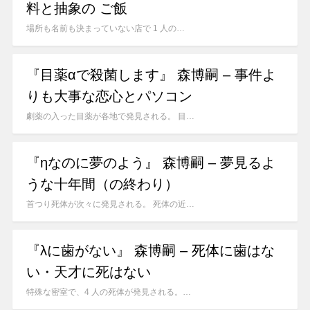
料と抽象の ご飯
場所も名前も決まっていない店で 1 人の…
『目薬αで殺菌します』 森博嗣 – 事件よ
りも大事な恋心とパソコン
劇薬の入った目薬が各地で発見される。 目…
『ηなのに夢のよう』 森博嗣 – 夢見るよ
うな十年間（の終わり）
首つり死体が次々に発見される。 死体の近…
『λに歯がない』 森博嗣 – 死体に歯はな
い・天才に死はない
特殊な密室で、4 人の死体が発見される。…