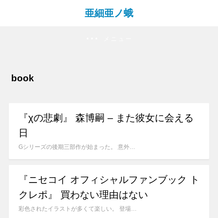
亜細亜ノ蛾
メニュー
book
『χの悲劇』 森博嗣 – また彼女に会える
日
Gシリーズの後期三部作が始まった。 意外…
『ニセコイ オフィシャルファンブック ト
クレポ』 買わない理由はない
彩色されたイラストが多くて楽しい。 登場…