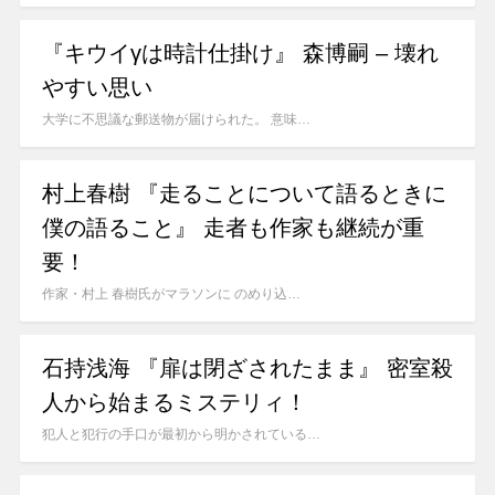
『キウイγは時計仕掛け』 森博嗣 – 壊れ
やすい思い
大学に不思議な郵送物が届けられた。 意味…
村上春樹 『走ることについて語るときに
僕の語ること』 走者も作家も継続が重
要！
作家・村上 春樹氏がマラソンに のめり込…
石持浅海 『扉は閉ざされたまま』 密室殺
人から始まるミステリィ！
犯人と犯行の手口が最初から明かされている…