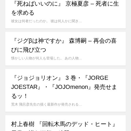
『死ねばいいのに』 京極夏彦 – 死者に生
を求める
彼女は何者だったのか。 彼は何人かに聞き…
『ジグβは神ですか』 森博嗣 – 再会の喜
びに飛び立つ
懐かしい人物が何人も登場した。 あの人物…
『ジョジョリオン』 3 巻・『JORGE
JOESTAR』・『JOJOmenon』発売せま
るッ！
荒木 飛呂彦先生の描く最新作が発売される…
村上春樹 『回転木馬のデッド・ヒート』