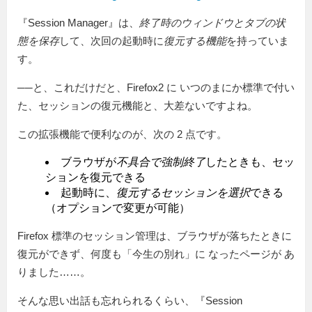
『Session Manager』は、
終了時のウィンドウとタブの状
態を保存
して、次回の起動時に
復元する機能
を持っていま
す。
──と、これだけだと、Firefox2 に いつのまにか標準で付い
た、セッションの復元機能と、大差ないですよね。
この拡張機能で便利なのが、次の 2 点です。
ブラウザが
不具合で強制終了
したときも、セッ
ションを復元できる
起動時に、
復元するセッションを選択
できる
（オプションで変更が可能）
Firefox 標準のセッション管理は、ブラウザが落ちたときに
復元ができず、何度も「今生の別れ」に なったページが あ
りました……。
そんな思い出話も忘れられるくらい、『Session