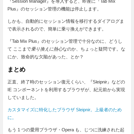
『Session Manager』を導入すると、即座に『Tab Mix
Plus』のセッション管理の機能は停止します。
しかも、自動的にセッション情報を移行するダイアログま
で表示されるので、簡単に乗り換えができます。
『Tab Mix Plus』のセッション管理で十分なのに、どうし
て ここまで
乗り換えに熱心
なのか、ちょっと疑問です。な
にか、致命的な欠陥があった、とか？
まとめ
正直、終了時のセッション復元くらい、『Sleipnir』などの
IE コンポーネントを利用するブラウザが、紀元前から実現
していました。
カスタマイズに特化したブラウザ Sleipnir。上級者のため
に。
もう 1 つの愛用ブラウザ・Opera も、じつに洗練された起