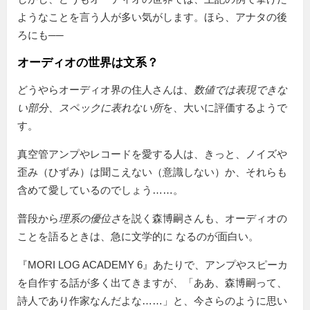
ようなことを言う人が多い気がします。ほら、アナタの後
ろにも──
オーディオの世界は文系？
どうやらオーディオ界の住人さんは、
数値では表現できな
い部分
、
スペックに表れない所
を、大いに評価するようで
す。
真空管アンプやレコードを愛する人は、きっと、ノイズや
歪み（ひずみ）は聞こえない（意識しない）か、それらも
含めて愛しているのでしょう……。
普段から
理系の優位さ
を説く森博嗣さんも、オーディオの
ことを語るときは、急に文学的に なるのが面白い。
『MORI LOG ACADEMY 6』あたりで、アンプやスピーカ
を自作する話が多く出てきますが、「ああ、森博嗣って、
詩人であり作家なんだよな……」と、今さらのように思い