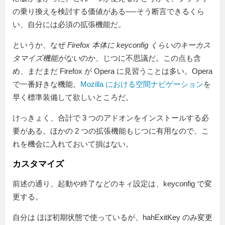
の乗り換えを検討する価値がある──そう断言できるくら
い、自分には必須の拡張機能だ。
というか、なぜ
Firefox 本体に keyconfig くらいのキーカス
タマイズ機能がない
のか、じつに不思議だ。この点も含
め、まだまだ Firefox が Opera に見習うことは多い。Opera
で一番好きな機能、
Mozilla における空間ナビゲーション
を
早く標準装備して欲しいところだ。
けっきょく、合計で 3 つのアドオンをインストールする必
要がある。ほかの 2 つの拡張機能もじつに有用なので、こ
れを機会に入れておいて損はない。
カスタマイズ
前述の通り、起動や終了などのキィ設定は、keyconfig で変
更する。
自分は ほぼ初期状態で使っているが、hahExitKey のみ変更