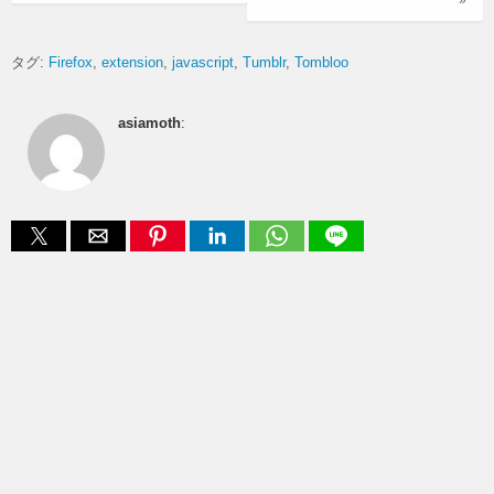
»
タグ:
Firefox
extension
javascript
Tumblr
Tombloo
asiamoth
: