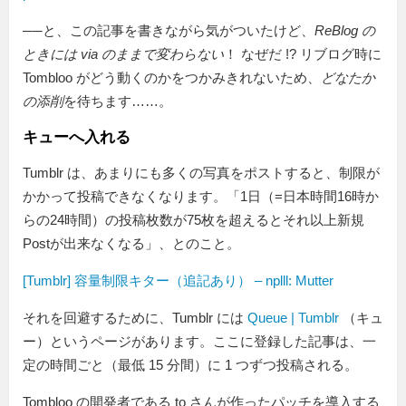
──と、この記事を書きながら気がついたけど、
ReBlog の
ときには via のままで変わらない
！ なぜだ !? リブログ時に
Tombloo がどう動くのかをつかみきれないため、
どなたか
の添削
を待ちます……。
キューへ入れる
Tumblr は、あまりにも多くの写真をポストすると、制限が
かかって投稿できなくなります。
1日（=日本時間16時か
らの24時間）の投稿枚数が75枚を超えるとそれ以上新規
Postが出来なくなる
、とのこと。
[Tumblr] 容量制限キター（追記あり） – nplll: Mutter
それを回避するために、Tumblr には
Queue | Tumblr
（キュ
ー）というページがあります。ここに登録した記事は、一
定の時間ごと（最低 15 分間）に 1 つずつ投稿される。
Tombloo の開発者である to さんが作ったパッチを導入する