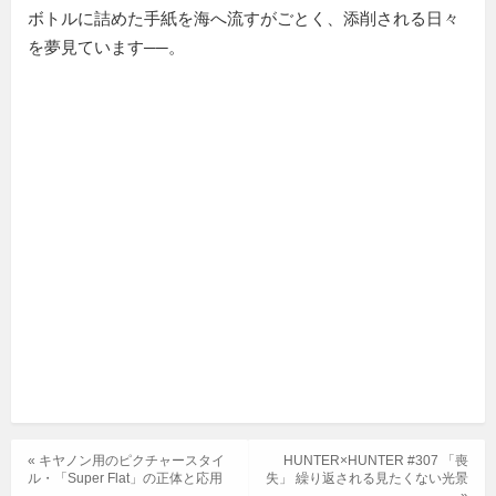
ボトルに詰めた手紙を海へ流すがごとく、添削される日々
を夢見ています──。
« キヤノン用のピクチャースタイ
HUNTER×HUNTER #307 「喪
ル・「Super Flat」の正体と応用
失」 繰り返される見たくない光景