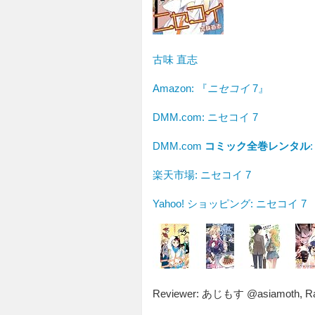
古味 直志
Amazon:
『
ニセコイ
7』
DMM.com: ニセコイ 7
DMM.com
コミック全巻レンタル
楽天市場: ニセコイ 7
Yahoo! ショッピング: ニセコイ 7
Reviewer:
あじもす @asiamoth
,
Ra