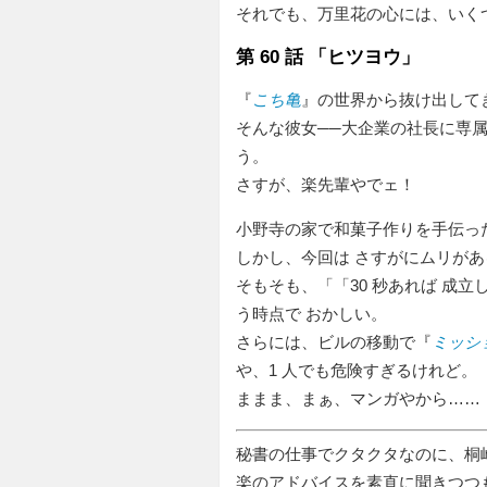
それでも、万里花の心には、いく
第 60 話 「ヒツヨウ」
『
こち亀
』の世界から抜け出して
そんな彼女──大企業の社長に専
う。
さすが、楽先輩やでェ！
小野寺の家で和菓子作りを手伝っ
しかし、今回は さすがにムリが
そもそも、「
30 秒あれば 成
う時点で おかしい。
さらには、ビルの移動で『
ミッシ
や、1 人でも危険すぎるけれど。
ままま、まぁ、マンガやから……
秘書の仕事でクタクタなのに、桐
楽のアドバイスを素直に聞きつつ