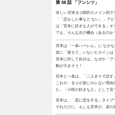
第 58 話 「フンシツ」
珍しい
宮本るり
師匠のメイン回で
「
恋をした事など ない
」アピ
は「宮本に好きな人ができる」オ
でも、そんな次の機会（あるのか
宮本は「一条ハーレム」に なか
楽に「落ちて」いないヒロインは 
宮本に対して自分は、なぜか「ア
動が大きそう！
宮本と一条は、
二人きりで話す
これが、るりが楽にホレない理由
た。「小咲の好きな人」として見
宮本は、「恋に恋をする」タイプ
それだけに、もしも宮本が、楽の