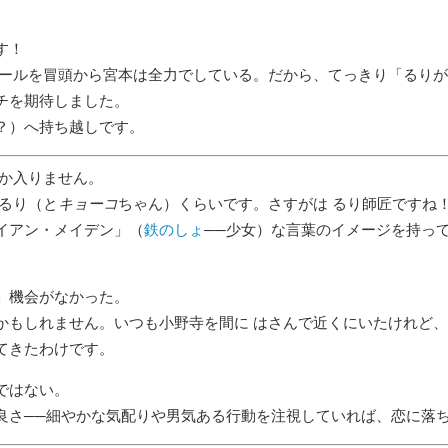
す！
ールを冒頭から宮本は全力でしている。だから、てっきり「るりが
チを期待しました。
？）へ持ち越しです。
なか入りません。
るり（と
キョーコ
ちゃん）くらいです。さすがは るり師匠ですね
イアン・メイデン」（
鉄のしょ
──少女）な言葉のイメージを持っ
機会がなかった。
かもしれません。いつも小野寺を間に はさんで近くにいたけれど
てきたわけです。
ではない。
良さ──細やかな気配りや男気ある行動を注視していれば、恋に落