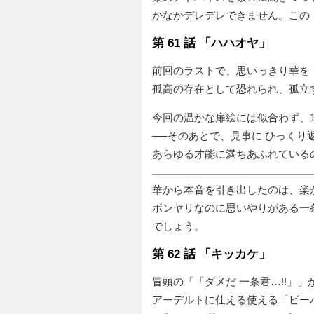
かなかデレデレできません。この
第 61 話 「ハハオヤ」
前回のラストで、思いっきり華を
孤高の存在として恐れられ、孤立
今回の温かな扉絵には似合わず、
──そのあとで、見事に ひっくり
あらゆる才能に満ちあふれている
華から本音を引き出したのは、楽
ボンヤリなのに思いやりがある一
でしょう。
第 62 話 「キッカケ」
冒頭の「
ダメだ 一条君…!!
」
アーデルトに仕える使える「ビー