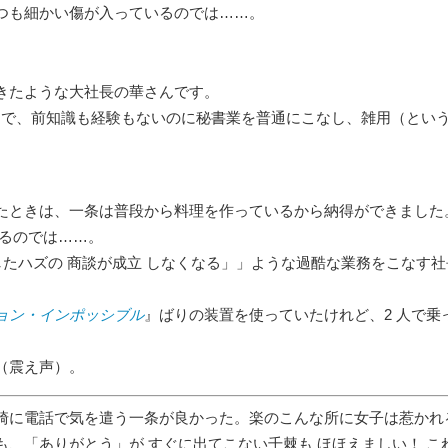
つも細かい傷が入っているのでは……。
きたような大社長の華さんです。
属で、前知識も経験もないのに秘書業を普通にこなし、雑用（という
たときは、一条は普段から料理を作っているから納得ができました
あるのでは……。
立したハズの 商談が成立 しなくなる
」ような過酷な業務をこなす社
ョン・インポッシブル
』ばりの装置を使っていたけれど、2 人で
（震え声）。
崎に電話で気を遣う一条が良かった。楽のこんな所に女子は惹かれ
も、「ありがとう」が すぐに出てこない千棘も ほほえましい！ 