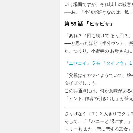
いう場面ですが、それ以上の殺意
──あ、「小咲が好きなのは、私
第 59 話 「ヒサビサ」
「あれ？ 2 回も続けて るり回？」
──と思ったほど（半分ウソ）、
桐
た。つまり、小野寺の お母さん
『ニセコイ』 5 巻 「タイフウ」 1
「父親はイカツイようでいて、娘
タイプでしょう。
この共通点には、何か意味がある
「ヒント: 作者の引き出し」が答
さりげなく（？）2 人きりでクリ
そして、「
ハニーと 過ごす
」
マリーも また「恋に恋する乙女