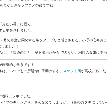
 もどかしさがラブコメの命ですね！
「冷たい母」に描く。
する華を見せました。
12 月の寒空と同化する華をタップリと感じさせる。小咲の心も冷
返しました！
のに、「普通のこと」が不器用だから できない。桐崎の母娘は本当
が献身的な働きです！
条は、いつでも一所懸命に手助けする。
スケット団
が高校にあった
が地味にツボでした。
ハイブのギャング A」さんなのでしょうが、（目のカタキにしてい