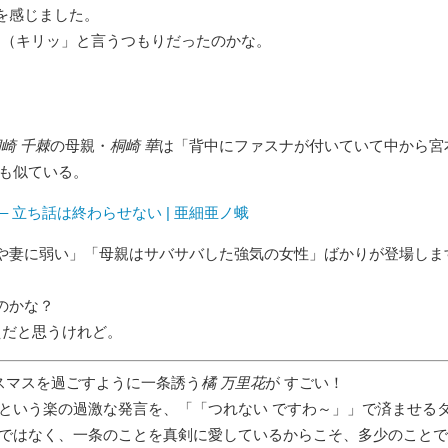
を感じました。
！（キリッ」と言うつもりだったのかな。
崎 千棘
の母親・
桐崎 華
は
背中にファスナが付いていて中から宮
にも似ている。
 – 立ち話は終わらせない | 亜細亜ノ蛾
や妻に弱い」「母親はサバサバした強気の女性」ばかりが登場しま
のかな？
えだと思うけれど。
スマスを過ごすように一条誘う
橘 万里花
が すごい！
という楽の過激な発言を、「
つれない ですわ～
」で済ませる
」ではなく、一条のことを真剣に愛しているからこそ、多少のことで