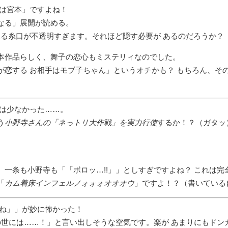
は宮本」ですよね！
なる」展開が読める。
至る糸口が不透明すぎます。それほど隠す必要が あるのだろうか？
本作品らしく、舞子の恋心もミステリィなのでした。
が恋する お相手はモブ子ちゃん」というオチかも？ もちろん、そ
は少なかった……。
う
小野寺さんの「ネっトリ大作戦」を実力行使
するか！？（ガタッ
、一条も小野寺も「
ボロッ…!!
」としすぎですよね？ これは完
「
カム着床インフェルノォォォオオオウ
」ですよ！？（書いている
ね
」が妙に怖かった！
の世には……！」と言い出しそうな空気です。楽が あまりにもドン