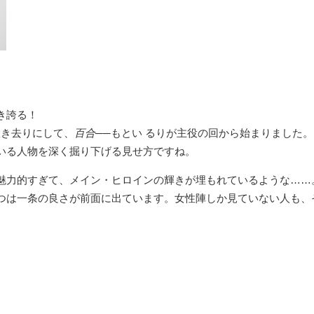
き誇る！
置き去りにして、
百合
──もとい るりが主役の回から始まりました。
いる人物を深く掘り下げる見せ方ですね。
魅力的すぎて、メイン・ヒロインの輝きが埋もれているような……
つは一条の良さが前面に出ています。女性陣しか見ていない人も、