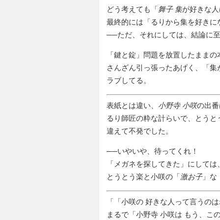
どう考えても「
舞子 集
が好きな人
最終的には「るりから集を好きに
──ただ、それにしては、結論に
「鍵と錠」問題を放置したままの
さんざん引っ張ったあげく、「集
ラブしてる。
表紙とは違い、
小野寺 小咲
の出番
るり師匠の粋な計らいで、とうと
違えて不発でした。
──いやいや、待ってくれ！
「メガネを探してきた」にしては
とうとう楽と小咲の「
激お子
」な
「
小咲の 好きな人って言うのは
まるで「小野寺 小咲は もう、こ