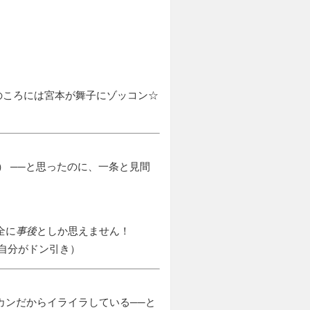
のころには宮本が舞子にゾッコン☆
） ──と思ったのに、一条と見間
全に
事後
としか思えません！
自分がドン引き）
カンだからイライラしている──と