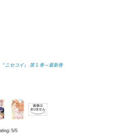
: 『
ニセコイ
』
第 1 巻～最新巻
ting:
5
/
5