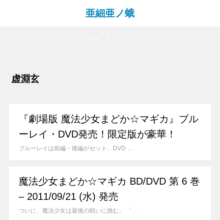
亜細亜ノ蛾
メニュー
虚淵玄
『劇場版 魔法少女まどか☆マギカ』ブル
ーレイ・DVD発売！限定版が豪華！
ブルーレイは前編・後編がセット、DVD …
魔法少女まどか☆マギカ BD/DVD 第 6 巻
– 2011/09/21 (水) 発売
ついに、魔法少女は最後の戦いに挑む。 「…