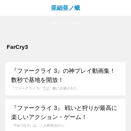
亜細亜ノ蛾
メニュー
FarCry3
『ファークライ 3』の神プレイ動画集！
数秒で基地を開放！
『ファークライ 3』では、敵に占拠された…
『ファークライ 3』 戦いと狩りが最高に
楽しいアクション・ゲーム！
『Far Cry 3』は、一人称視点のシ…