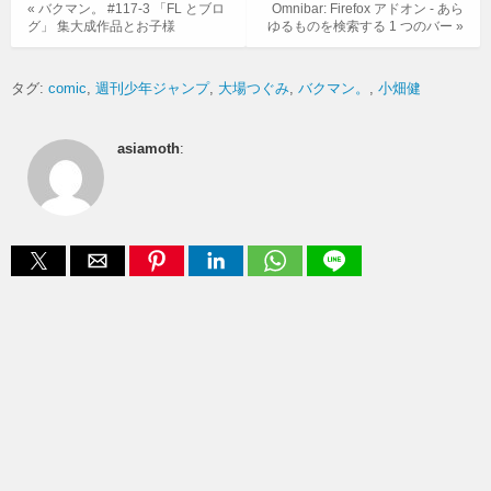
« バクマン。 #117-3 「FL とブロ
Omnibar: Firefox アドオン - あら
グ」 集大成作品とお子様
ゆるものを検索する 1 つのバー »
タグ:
comic
週刊少年ジャンプ
大場つぐみ
バクマン。
小畑健
asiamoth
: