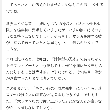
してあったとしか考えられません。やはりこの男──クセ者
ですね。
新妻エイジは昔、
嫌いな マンガをひとつ 終わらせる権
限
を編集長に要求していましたが、いまの彼にはそのよ
うな気持ちはないでしょう。そもそも、マンガを愛する彼
が、本気で言っていたとは思えない。「若気の至り」でし
ょうか。
それに比べると、七峰は、「計算型の天才」でありながら
トラブル・メーカという感じです。作品を描いたり売り込
んだりすることは天才的に上手だけれど、その結果、誰か
が迷惑することまでは考えていない。
このままだと、「あこがれの亜城木先生」に会ったら、速
攻で七峰は 2 人の写真などを公開しそうです。それもま
た、「大ファンなので舞い上がった」とかなんとか言いな
がら、反省しないでしょう。