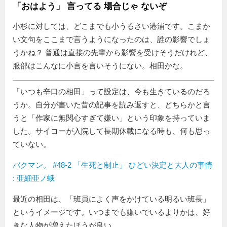
「おはよう」 言ってる 場合じゃ ないぞ
小杉に対しては、どこまでも小うるさい港浦です。こまか
い文句をここまで言うようになったのは、誰の影響でしょ
うかね？ 普通は直接の先輩から影響を受けそうだけれど、
服部はこんなに小言を言いそうにない。相田かな。
いつも辛口の相田
って設定は、今も生きているのだろ
うか。自分が書いた昔の記事を読み返すと、どちらかと言
うと「作家に無関心すぎて嫌い」という印象を持っていま
した。サイコーが入院して長期休載になる時も、何も思っ
ていない。
バクマン。 #48-2 「生死と制止」 ひどい決定と大人の事情
: 亜細亜ノ蛾
最近の相田は、「班員によく声をかけている明るい班長」
というイメージです。いつまでも嫌いでいるよりかは、好
きな人物が増えたほうが良い。