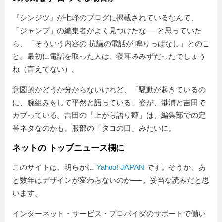
『シンジツ』が七峰のブログに掲載されているなんて、
「ジャンプ」の編集者がよく見つけたな──と思っていた
ら、
そういう内容の 抗議の電話が 鳴りっぱなし
とのこ
と。最初に電話を取った人は、寝耳
み
みずだったでしょう
ね（言えてない）。
意図的かどうか分からないけれど、「騒動が起きているの
に、腕組みをして平然と語っている」姿が、港浦と吉田で
カブっている。吉田の「上から語り癖」は、編集部での定
番ネタなのかも。服部の「タコの口」みたいに。
ネットの トップニュース欄に
このサイトは、明らかに
Yahoo! JAPAN
です。そうか、あ
と数年はデザインが変わらないのか──。妥当な読みだと思
います。
インターネット・サービス・プロバイダのサポートで働い