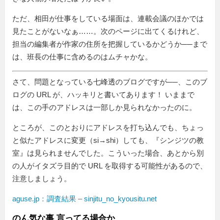
ただ、相田が仕事をしている場面は、連載会議のほかでは
見たことがないなぁ……。次のページに出てくるけれど、
担当の編集者が作家の住所を把握しているかどうか──まで
は、班長の仕事に含めるのはムチャかな。
さて、問題となっている七峰透のブログですが──、このブ
ログの URL が、ハッキリと書いてあります！ いままで
は、この手のアドレスは一部しか見られなかったのに。
ところが、このとおりにアドレスを打ち込んでも、ちょっ
と似たアドレスに変更（si→shi）しても、『シンジツの教
室』は見られませんでした。こういった場合、あとから別
の人がイタズラ目的で URL を取得する可能性があるので、
注意しましょう。
aguse.jp：調査結果 – sinjitu_no_kyousitu.net
のん気な事 言ってる場合か