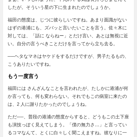
したが。そういう星の下に生まれたのでしょうか。
福田の態度は、じつに彼らしいですね。あまり面識がない
はずの港浦にも、ズバッと言いたいことを言う。佐々木に
対しては、
話に ならねー
とだけ言い、あとは無視に近
い。自分の言うべきことだけを言ってから立ち去る。
──ヘタなマネはヤケドをするだけですが、男子たるもの、
こうありたいですね。
もう一度言う
福田には さんざんなことを言われたが、たしかに港浦が何
か言っても、何も変わらない。それでもこの病室に来たの
は、2 人に謝りたかったのでしょうね。
ただ──、普段の港浦の態度からすると、どうもこの土下座
も演技っぽく見えてしまう。
僕の無力さ…
と言ってい
るコマなんて、とくに白々しく聞こえますね。彼なりに一