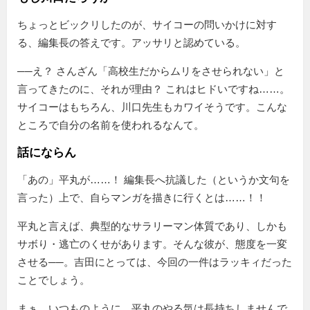
ちょっとビックリしたのが、サイコーの問いかけに対す
る、編集長の答えです。アッサリと認めている。
──え？ さんざん「高校生だからムリをさせられない」と
言ってきたのに、それが理由？ これはヒドいですね……。
サイコーはもちろん、川口先生もカワイそうです。こんな
ところで自分の名前を使われるなんて。
話にならん
「あの」平丸が……！ 編集長へ抗議した（というか文句を
言った）上で、自らマンガを描きに行くとは……！！
平丸と言えば、典型的なサラリーマン体質であり、しかも
サボり・逃亡のくせがあります。そんな彼が、態度を一変
させる──。吉田にとっては、今回の一件はラッキィだった
ことでしょう。
まぁ、いつものように、平丸のやる気は長持ちしませんで