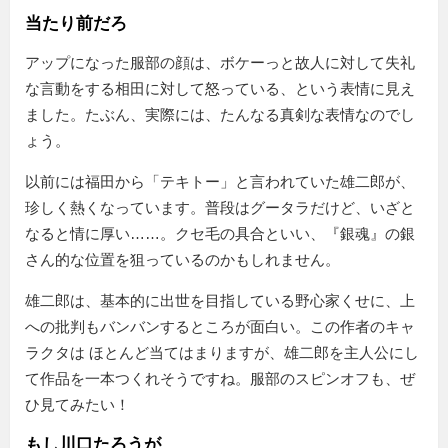
当たり前だろ
アップになった服部の顔は、ボケーっと故人に対して失礼
な言動をする相田に対して怒っている、という表情に見え
ました。たぶん、実際には、たんなる真剣な表情なのでし
ょう。
以前には福田から「テキトー」と言われていた雄二郎が、
珍しく熱くなっています。普段はグータラだけど、いざと
なると情に厚い……。クセ毛の具合といい、『銀魂』の銀
さん的な位置を狙っているのかもしれません。
雄二郎は、基本的に出世を目指している野心家くせに、上
への批判もバンバンするところが面白い。この作者のキャ
ラクタは ほとんど当てはまりますが、雄二郎を主人公にし
て作品を一本つくれそうですね。服部のスピンオフも、ぜ
ひ見てみたい！
もし川口たろうが