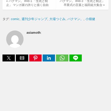
« バクマン。 #48-1 「生死と制
バクマン。 #48-3 「生死と制止」
止」 マンガ家の誇りと描く自由
卒業式の言葉と福田組大集合 »
タグ:
comic
週刊少年ジャンプ
大場つぐみ
バクマン。
小畑健
asiamoth
: