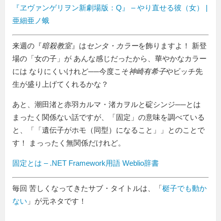
『ヱヴァンゲリヲン新劇場版：Q』 – やり直せる彼（女） |
亜細亜ノ蛾
来週の『
暗殺教室
』は
センタ・カラー
を飾りますよ！ 新登
場の「女の子」が あんな感じだったから、華やかなカラー
には なりにくいけれど──今度こそ
神崎有希子
やビッチ先
生が盛り上げてくれるかな？
あと、潮田渚と赤羽カルマ・渚カヲルと碇シンジ──とは
まったく関係ない話ですが、「固定」の意味を調べている
と、「
遺伝子がホモ（同型）になること
」とのことで
す！ まっったく無関係だけれど。
固定とは – .NET Framework用語 Weblio辞書
毎回 苦しくなってきたサブ・タイトルは、「
梃子でも動か
ない
」が元ネタです！