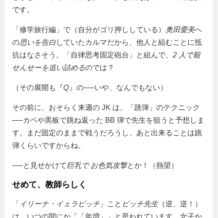
です。
「修学旅行編」で（自分がゴリ押ししている）
奥田愛美
へ
の
思いを告白
していたカルマだから、他人と組むことに抵
抗はなさそう。「自律思考固定砲台」と組んで、
2 人で殺
せんせーを追い詰める
のでは？
（その展開も『
Q
』の──いや、なんでもない）
その前に、おそらく来週の JK は、「跳弾」のテクニック
──カベや黒板で跳ね返った BB 弾で先生を狙うと予想しま
す。まだ固定のままで戦うだろうし、あと出来ることは跳
弾くらいですからね。
──と見せかけて
巨乳で お色気攻撃
とか！（熱望）
せめて、教師らしく
「
イリーナ・イェラビッチ
」こと
ビッチ先生
（逆、逆！）
は、いつの間にか「
年増
」と思われています。女子か