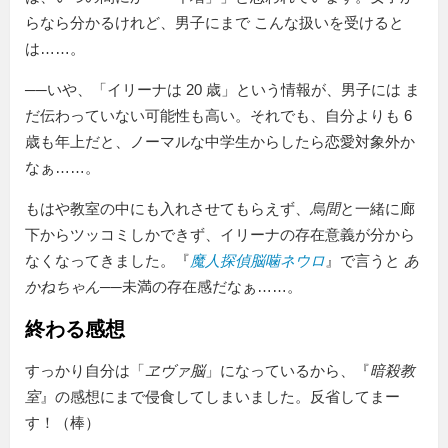
らなら分かるけれど、男子にまで こんな扱いを受けると
は……。
──いや、「イリーナは 20 歳」という情報が、男子には ま
だ伝わっていない可能性も高い。それでも、自分よりも 6
歳も年上だと、ノーマルな中学生からしたら恋愛対象外か
なぁ……。
もはや教室の中にも入れさせてもらえず、
烏間
と一緒に廊
下からツッコミしかできず、イリーナの存在意義が分から
なくなってきました。『
魔人探偵脳噛ネウロ
』で言うと
あ
かねちゃん
──未満の存在感だなぁ……。
終わる感想
すっかり自分は「
ヱヴァ脳
」になっているから、『
暗殺教
室
』の感想にまで侵食してしまいました。反省してまー
す！（棒）