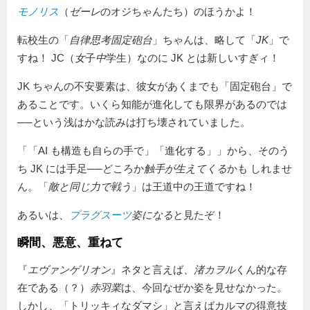
モノリス
（
ゼーレ
のオジちゃんたち）のほうかよ！
転校生の「
自律思考固定砲台
」ちゃんは、略して「
JK
」で
すね！ JC（
女
子
中
学生）なのに JK とは新しいすぎィ！
JK ちゃんの不安要素は、彼女があくまでも「固定砲台」で
あることです。いくら知能が進化しても限界があるのでは
──という浅はかな読みは打ち壊されていました。
「
AI も構造も自らの手で
進化する
」から、そのう
ち JK には手足──どころか
触手が生えてくる
かも しれませ
ん。「
敵と同じ力で戦う
」は王道中の王道ですね！
あるいは、
プラグスーツ
姿になる
と見たぞ！
瞬間、悪意、重ねて
『
エヴァンゲリオン
』ネタと言えば、
渚カヲル
くん的な存
在である（？）
赤羽業
は、今回なぜか姿を見せなかった。
しかし、「トリッキィなダマシ」と言えばカルマの得意技