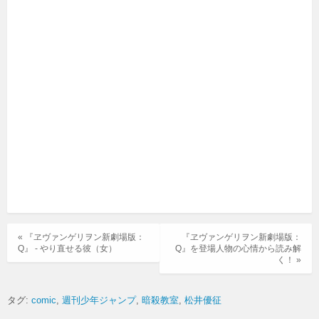
« 『ヱヴァンゲリヲン新劇場版：
『ヱヴァンゲリヲン新劇場版：
Q』 - やり直せる彼（女）
Q』を登場人物の心情から読み解
く！ »
タグ:
comic
週刊少年ジャンプ
暗殺教室
松井優征