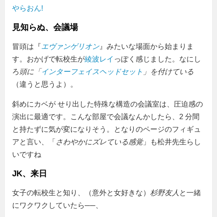
やらおん!
見知らぬ、会議場
冒頭は『
エヴァンゲリオン
』みたいな場面から始まりま
す。おかげで転校生が
綾波レイ
っぽく感じました。なにし
ろ
頭に「
インターフェイスヘッドセット
」を付けている
（違うと思うよ）。
斜めにカベが せり出した特殊な構造の会議室は、圧迫感の
演出に最適です。こんな部屋で会議なんかしたら、2 分間
と持たずに気が変になりそう。となりのページのフィギュ
アと言い、「
さわやかにズレている感覚
」も松井先生らし
いですね
JK、来日
女子の転校生と知り、（意外と女好きな）
杉野友人
と一緒
にワクワクしていたら──、