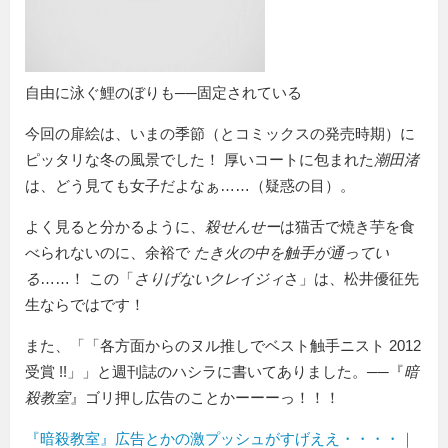
自由に泳ぐ鯉のぼりも──固定されている
今回の扉絵は、いまの季節（とコミックスの発売時期）に
ピッタリな冬の風景でした！ 厚いコートに包まれた
潮田渚
は、どう見ても女子だよなぁ……（疑惑の目）。
よく見ると分かるように、
殺せんせー
は猫舌で焼き芋を食
べられないのに、余裕で
たき火の中を触手が通ってい
る
……！ この「
さりげないクレイジィ
さ」は、松井優征先
生ならではです！
また、「
各方面からのヌル推しでベスト触手ニスト 2012
受賞 !!
」と週刊誌のハシラに書いてありました。──『
暗
殺教室
』ゴリ押し広告のことかーーーっ！！！
『暗殺教室』広告とかの激プッシュがすげええ・・・・｜