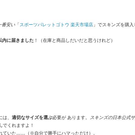
が一番安い
「
スポーツパレットゴトウ 楽天市場店
」でスキンズを購入
間以内に届きました
！（在庫と商品しだいだと思うけれど）
には、
適切なサイズを選ぶ
必要が あります。
スキンズの日本公式サ
んでくれますよ！
れていた……（※自分で勝手にハマっただけ）。