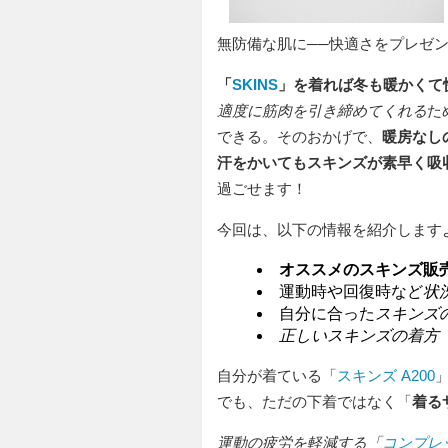
無防備な肌に──快適さをプレゼ
「
SKINS
」を着れば冬も暖かくて
適度に筋肉を引き締めてくれる
た
できる。そのおかげで、
暖房なし
汗をかいてもスキンズが素早く吸
過ごせます！
今回は、以下の情報を紹介します
オススメのスキンズ販
運動時や回復時など
状
自分に合った
スキンズ
正しいスキンズの着方
自分が着ている「
スキンズ A200
でも、ただの下着ではなく「
着る
運動の疲労を軽減する「
コンプレ