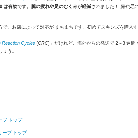
0 は有効
です。
腕の疲れや足のむくみが軽減
されました！
腕や足に
方で、お店によって対応が まちまちです。初めてスキンズを購入
 Reaction Cycles
(
CRC
)」だけれど、海外からの発送で 2～3 週
しょう。
リーブ トップ
グスリーブ トップ