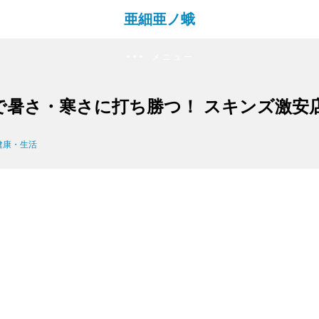
亜細亜ノ蛾
メニュー
200 で暑さ・寒さに打ち勝つ！ スキンズ激
健康・生活