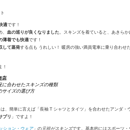
ント
快適
です！
め、
血の巡りが良くなりました
。スキンズを着ていると、あきらか
の薄着でも快適
です！
収して蒸発
する点も うれしい！ 暖房の強い満員電車に乗り合わせ
よ！
売店
況に合わせたスキンズの種類
のサイズの選び方
」は、簡単に言えば「長袖 T シャツとタイツ」を合わせたアンダ・
サプリ
」ですよ！
ッション・ウェア
」
の
元祖がスキンズ
です。基本的にはスポーツ・