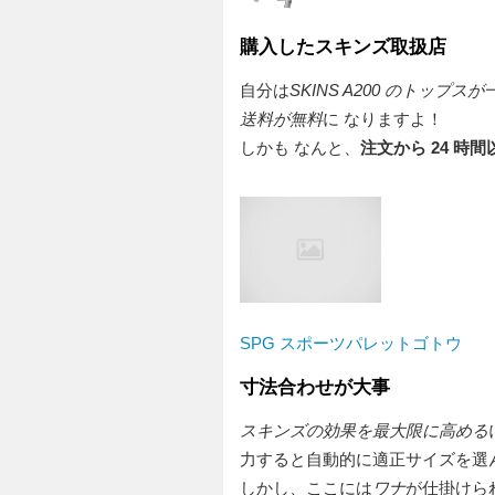
購入したスキンズ取扱店
自分は
SKINS A200 のトップス
送料が無料
に なりますよ！
しかも なんと、
注文から 24 時
SPG スポーツパレットゴトウ
寸法合わせが大事
スキンズの効果を最大限に高める
力すると自動的に適正サイズを選
しかし、ここには
ワナ
が仕掛けら