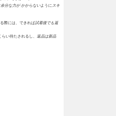
余分な力が かからない
ように
スキ
する際には、できれば
試着後でも返
間くらい待たされるし、
返品は新品