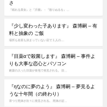
さ
『眠れる美女』と『片腕』・『散りぬるを』…
『少し変わった子あります』 森博嗣 – 有
料と抽象の ご飯
場所も名前も決まっていない店で 1 人の…
『目薬αで殺菌します』 森博嗣 – 事件よ
りも大事な恋心とパソコン
劇薬の入った目薬が各地で発見される。 目…
『ηなのに夢のよう』 森博嗣 – 夢見るよ
うな十年間（の終わり）
首つり死体が次々に発見される。 死体の近…