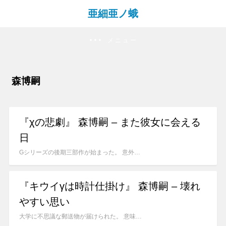
亜細亜ノ蛾
メニュー
森博嗣
『χの悲劇』 森博嗣 – また彼女に会える
日
Gシリーズの後期三部作が始まった。 意外…
『キウイγは時計仕掛け』 森博嗣 – 壊れ
やすい思い
大学に不思議な郵送物が届けられた。 意味…