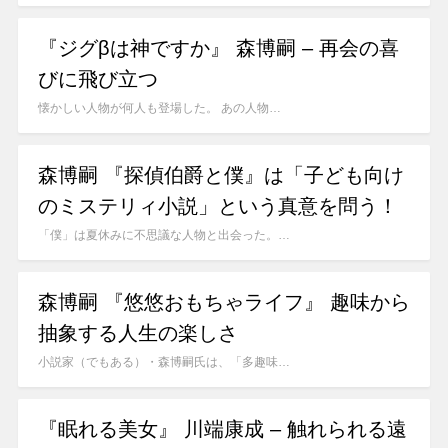
『ジグβは神ですか』 森博嗣 – 再会の喜
びに飛び立つ
懐かしい人物が何人も登場した。 あの人物…
森博嗣 『探偵伯爵と僕』は「子ども向け
のミステリィ小説」という真意を問う！
「僕」は夏休みに不思議な人物と出会った。…
森博嗣 『悠悠おもちゃライフ』 趣味から
抽象する人生の楽しさ
小説家（でもある）・森博嗣氏は、「多趣味…
『眠れる美女』 川端康成 – 触れられる遠