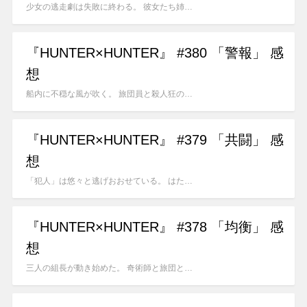
少女の逃走劇は失敗に終わる。 彼女たち姉…
『HUNTER×HUNTER』 #380 「警報」 感
想
船内に不穏な風が吹く。 旅団員と殺人狂の…
『HUNTER×HUNTER』 #379 「共闘」 感
想
「犯人」は悠々と逃げおおせている。 はた…
『HUNTER×HUNTER』 #378 「均衡」 感
想
三人の組長が動き始めた。 奇術師と旅団と…