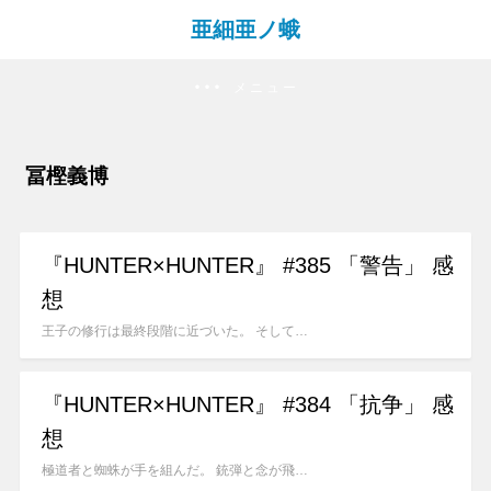
亜細亜ノ蛾
メニュー
冨樫義博
『HUNTER×HUNTER』 #385 「警告」 感
想
王子の修行は最終段階に近づいた。 そして…
『HUNTER×HUNTER』 #384 「抗争」 感
想
極道者と蜘蛛が手を組んだ。 銃弾と念が飛…