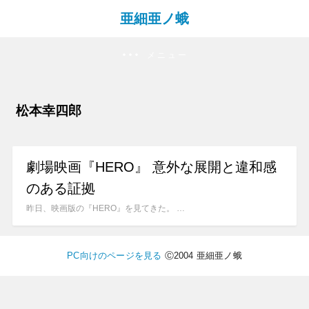
亜細亜ノ蛾
メニュー
松本幸四郎
劇場映画『HERO』 意外な展開と違和感
のある証拠
昨日、映画版の『HERO』を見てきた。 …
PC向けのページを見る
Ⓒ2004 亜細亜ノ蛾