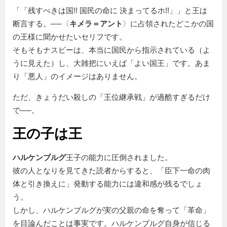
「
残すべきは国!! 国民の命に 決まってるホ!!
」と王は
断言する。──〈
キメラ＝アント
〉に占領されたどこかの国
の王様に聞かせたいセリフです。
そもそもナスビーは、本当に国民から指示されている（よ
うに見えた）し、大雑把にいえば「よい国王」です。あま
り「悪人」のイメージはありません。
ただ、きょうだい殺しの「王位継承戦」が過酷すぎるだけ
で──。
王の子は王
ハルケンブルグ
王子の能力に圧倒されました。
彼の人となりを見てきた読者からすると、
臣下一命の肉
体と引き換えに
発動する能力には違和感が残るでしょ
う。
しかし、ハルケンブルグが実の父親の命を奪って
革命
を目論んだことは事実です。ハルケンブルグ自身が信じる