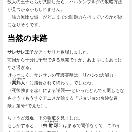
数人の王子たちが共闘したら、ハルケンブルグの攻略方法
が見つかるかもしれません。
強力無比な鎧
がどこまでの防御力を持っているかが鍵
になりそうです。
当然の末路
サレサレ王子
がアッサリと退場しました。
前回から十分に予想できる展開ですが、あまりにもあっけ
なさ過ぎる。
けっきょく、サレサレの守護霊獣は、
リハン
の念能力・
プレデター
〈
異邦人
〉に捕食されて終わり、でしたね。
〈死後強まる念〉による逆襲──といったどんでん返しもな
さそう（もうすぐアニメが始まる『ジョジョの奇妙な冒
険』第5部で見た）。
ちょうど最近、下の報道を見ました。
ニードル ボール
もしかすると、〈
虫射球
〉はまるで関係なくて、このイ