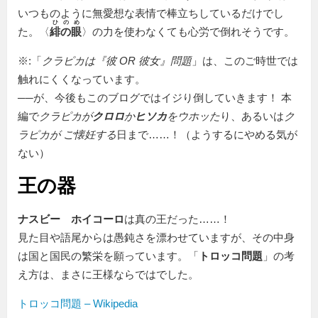
いつものように無愛想な表情で棒立ちしているだけでし
ひのめ
た。〈
緋の眼
〉の力を使わなくても心労で倒れそうです。
※:「
クラピカは『彼 OR 彼女』問題
」は、このご時世では
触れにくくなっています。
──が、今後もこのブログではイジり倒していきます！ 本
編で
クラピカが
クロロ
か
ヒソカ
をウホッた
り、あるいは
ク
ラピカが ご懐妊する
日まで……！（ようするにやめる気が
ない）
王の器
ナスビー゠ホイコーロ
は真の王だった……！
見た目や語尾からは愚鈍さを漂わせていますが、その中身
は国と国民の繁栄を願っています。「
トロッコ問題
」の考
え方は、まさに王様ならではでした。
トロッコ問題 – Wikipedia