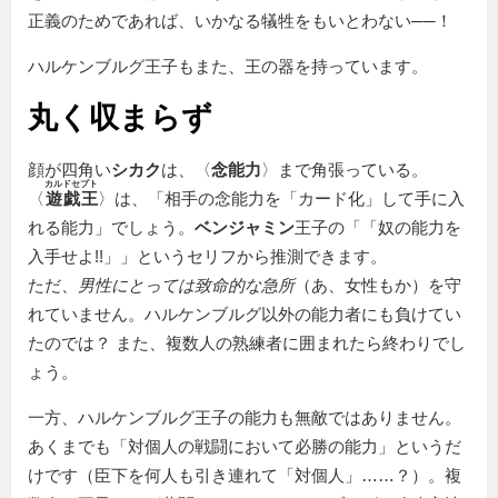
正義のためであれば、いかなる犠牲をもいとわない──！
ハルケンブルグ王子もまた、王の器を持っています。
丸く収まらず
顔が四角い
シカク
は、〈
念能力
〉まで角張っている。
カルドセプト
〈
遊戯王
〉は、「相手の念能力を
カード化
して手に入
れる能力」でしょう。
ベンジャミン
王子の「
奴の能力を
入手せよ!!
」というセリフから推測できます。
ただ、
男性にとっては致命的な急所
（あ、女性もか）を守
れていません。ハルケンブルグ以外の能力者にも負けてい
たのでは？ また、複数人の熟練者に囲まれたら終わりでし
ょう。
一方、ハルケンブルグ王子の能力も無敵ではありません。
あくまでも
対個人の戦闘において必勝の能力
というだ
けです（臣下を何人も引き連れて「対個人」……？）。複