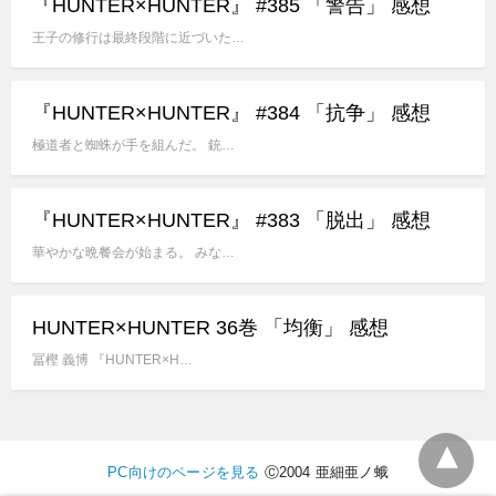
『HUNTER×HUNTER』 #385 「警告」 感想
王子の修行は最終段階に近づいた…
『HUNTER×HUNTER』 #384 「抗争」 感想
極道者と蜘蛛が手を組んだ。 銃…
『HUNTER×HUNTER』 #383 「脱出」 感想
華やかな晩餐会が始まる。 みな…
HUNTER×HUNTER 36巻 「均衡」 感想
冨樫 義博 『HUNTER×H…
PC向けのページを見る
Ⓒ2004 亜細亜ノ蛾