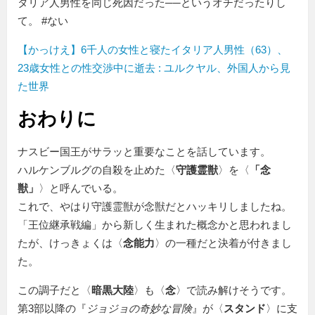
タリア人男性を同じ死因だった──というオチだったりし
て。 #ない
【かっけえ】6千人の女性と寝たイタリア人男性（63）、
23歳女性との性交渉中に逝去 : ユルクヤル、外国人から見
た世界
おわりに
ナスビー国王がサラッと重要なことを話しています。
ハルケンブルグの自殺を止めた〈
守護霊獣
〉を〈
念
獣
〉と呼んでいる。
これで、やはり守護霊獣が念獣だとハッキリしましたね。
「王位継承戦編」から新しく生まれた概念かと思われまし
たが、けっきょくは〈
念能力
〉の一種だと決着が付きまし
た。
この調子だと〈
暗黒大陸
〉も〈
念
〉で読み解けそうです。
第3部以降の『
ジョジョの奇妙な冒険
』が〈
スタンド
〉に支