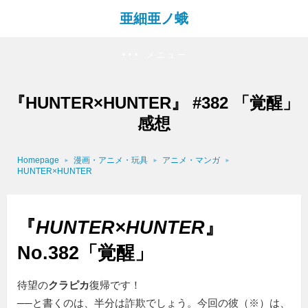
亜細亜ノ蛾
メニュー
『HUNTER×HUNTER』 #382 「覚醒」
感想
Homepage
漫画・アニメ・玩具
アニメ・マンガ
HUNTER×HUNTER
『
HUNTER×HUNTER
』
No.382「覚醒」
待望の
クラピカ
復帰です！
──と書くのは、半分は詐欺でしょう。今回の彼（※）は、