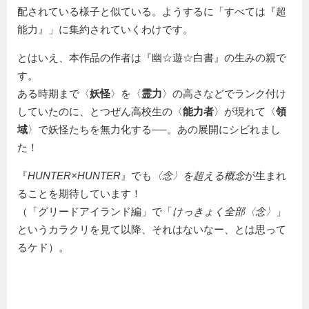
配されている様子と似ている。ようするに「すべては『超
能力』」に集約されていくわけです。
とはいえ、本作品の作者は『幽☆遊☆白書』の生みの親で
す。
ある時期まで〈
妖怪
〉を〈
霊力
〉の高さなどでランク付け
していたのに、とつぜん高校生の〈
能力者
〉が現れて〈
領
域
〉で妖怪たちを無力化する──。あの展開にシビれまし
た！
『
HUNTER×HUNTER
』でも
〈念〉を超える概念
が生まれ
ることを期待しています！
（「グリードアイランド編」で「
けっきょく全部〈念〉
」
というカラクリを見て以降、それはないなー、とは思って
るケド）。