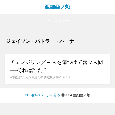
亜細亜ノ蛾
メニュー
ジェイソン・バトラー・ハーナー
チェンジリング – 人を傷つけて喜ぶ人間
──それは誰だ？
実際に起こった連続少年誘拐殺人事件をもと…
PC向けのページを見る
Ⓒ2004 亜細亜ノ蛾