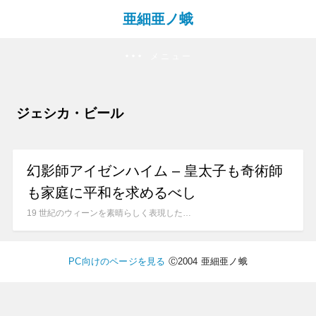
亜細亜ノ蛾
メニュー
ジェシカ・ビール
幻影師アイゼンハイム – 皇太子も奇術師
も家庭に平和を求めるべし
19 世紀のウィーンを素晴らしく表現した…
PC向けのページを見る
Ⓒ2004 亜細亜ノ蛾