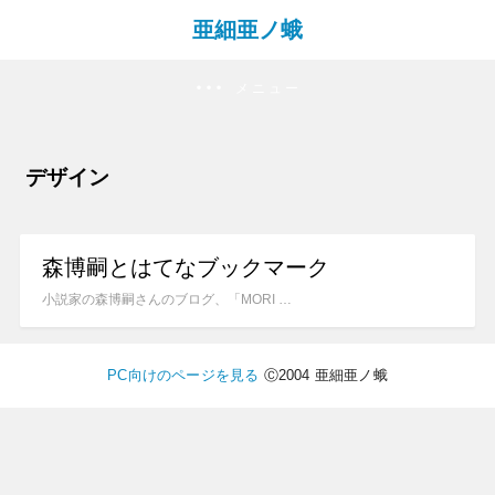
亜細亜ノ蛾
メニュー
デザイン
森博嗣とはてなブックマーク
小説家の森博嗣さんのブログ、「MORI …
PC向けのページを見る
Ⓒ2004 亜細亜ノ蛾