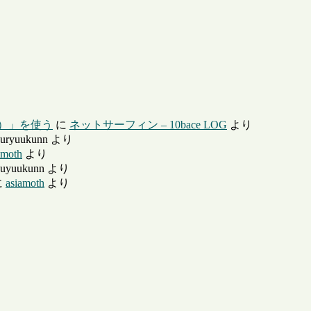
ー）」を使う
に
ネットサーフィン – 10bace LOG
より
uryuukunn
より
amoth
より
uyuukunn
より
に
asiamoth
より