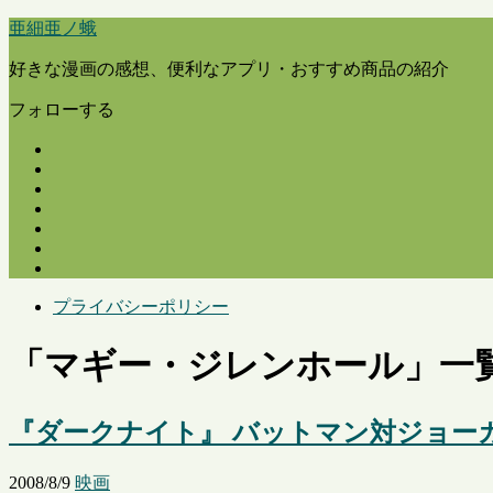
亜細亜ノ蛾
好きな漫画の感想、便利なアプリ・おすすめ商品の紹介
フォローする
プライバシーポリシー
「
マギー・ジレンホール
」
一
『ダークナイト』 バットマン対ジョー
2008/8/9
映画