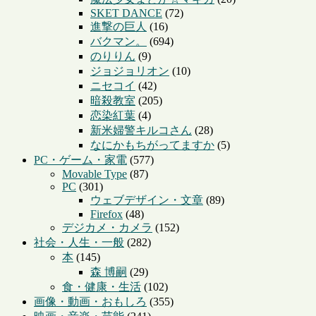
SKET DANCE
(72)
進撃の巨人
(16)
バクマン。
(694)
のりりん
(9)
ジョジョリオン
(10)
ニセコイ
(42)
暗殺教室
(205)
恋染紅葉
(4)
新米婦警キルコさん
(28)
なにかもちがってますか
(5)
PC・ゲーム・家電
(577)
Movable Type
(87)
PC
(301)
ウェブデザイン・文章
(89)
Firefox
(48)
デジカメ・カメラ
(152)
社会・人生・一般
(282)
本
(145)
森 博嗣
(29)
食・健康・生活
(102)
画像・動画・おもしろ
(355)