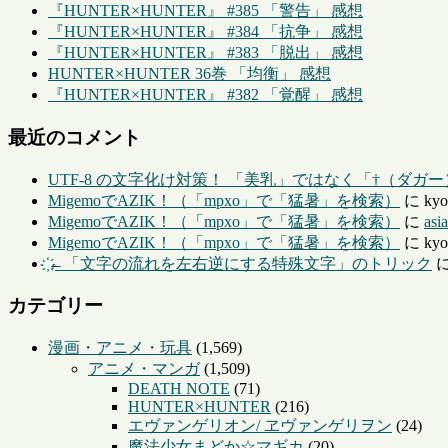
『HUNTER×HUNTER』 #385 「警告」 感想
『HUNTER×HUNTER』 #384 「抗争」 感想
『HUNTER×HUNTER』 #383 「脱出」 感想
HUNTER×HUNTER 36巻 「均衡」 感想
『HUNTER×HUNTER』 #382 「覚醒」 感想
最近のコメント
UTF-8 の文字化け対策！ 「美乳」ではなく「†（ダガ
MigemoでAZIK！（「mpxo」で「猛暑」を検索）
に
kyo
MigemoでAZIK！（「mpxo」で「猛暑」を検索）
に
asi
MigemoでAZIK！（「mpxo」で「猛暑」を検索）
に
kyo
҉←「文字の流れを左右逆にする特殊文字」のトリック
カテゴリー
漫画・アニメ・玩具
(1,569)
アニメ・マンガ
(1,509)
DEATH NOTE
(71)
HUNTER×HUNTER
(216)
エヴァンゲリオン/ ヱヴァンゲリヲン
(24)
魔法少女まどか☆マギカ
(20)