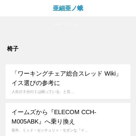
亜細亜ノ蛾
メニュー
椅子
「ワーキングチェア総合スレッド Wiki」
イス選びの参考に
人生の 3 分の 1 は眠っている、と言…
イームズから『ELECOM CCH-
M005ABK』へ乗り換え
長年、ミッド・センチュリィ・モダンな『イ…