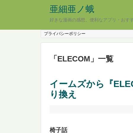
亜細亜ノ蛾
好きな漫画の感想、便利なアプリ・おす
プライバシーポリシー
「
ELECOM
」
一覧
イームズから『ELEC
り換え
椅子話