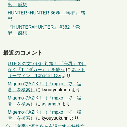
出」 感想
HUNTER×HUNTER 36巻 「均衡」 感
想
『HUNTER×HUNTER』 #382 「覚
醒」 感想
最近のコメント
UTF-8 の文字化け対策！ 「美乳」では
なく「†（ダガー）」を使う
に
ネット
サーフィン – 10bace LOG
より
MigemoでAZIK！（「mpxo」で「猛
暑」を検索）
に
kyouryuukunn
より
MigemoでAZIK！（「mpxo」で「猛
暑」を検索）
に
asiamoth
より
MigemoでAZIK！（「mpxo」で「猛
暑」を検索）
に
kyouyuukunn
より
҉←「文字の流れを左右逆にする特殊文