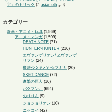
字」のトリック
に
asiamoth
より
カテゴリー
漫画・アニメ・玩具
(1,569)
アニメ・マンガ
(1,509)
DEATH NOTE
(71)
HUNTER×HUNTER
(216)
エヴァンゲリオン/ ヱヴァンゲ
リヲン
(24)
魔法少女まどか☆マギカ
(20)
SKET DANCE
(72)
進撃の巨人
(16)
バクマン。
(694)
のりりん
(9)
ジョジョリオン
(10)
ニセコイ
(42)