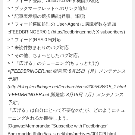
> * フィード登録、AutoDiscovery 機能の強化
> * ブックマークレットへのリンク追加
> * 記事表示順の選択機能(昇順、降順)
> * フィード巡回処理の User-Agent に購読者数を追加
::FEEDBRINGER/0.1 (http://feedbringer.net/; X subscribers)
> * フィード(RSS 0.9)対応
> * 未読件数まわりのバグ対応
> * その他、ちょっとしたバグ対応。
> * 「広げる」のチューニング(ちょっとだけ)
>
[FEEDBRINGER.net 開発室: 8月15日（月）メンテナンス
予定]
(http://blog.feedbringer.net/feed/archives/2005/08/815_1.html
“FEEDBRINGER.net 開発室: 8月15日（月）メンテナンス
予定”)
「広げる」は自分にとって不要なのだが、どのようにチュ
ーニングされるか期待しよう。
[Ogawa::Memoranda: "Subscribe with Feedbringer"
Bookmarklet](http://as-is.net/blog/archives/001029.html