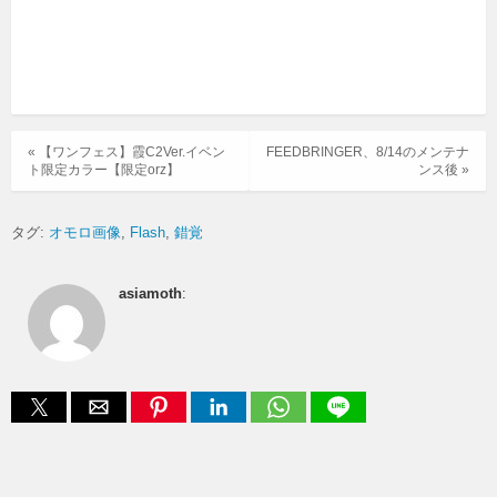
« 【ワンフェス】霞C2Ver.イベン
FEEDBRINGER、8/14のメンテナ
ト限定カラー【限定orz】
ンス後 »
タグ:
オモロ画像
Flash
錯覚
asiamoth
: