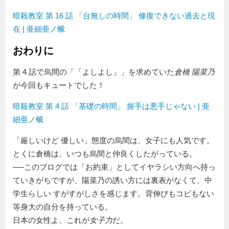
暗殺教室 第 16 話 「台無しの時間」 修復できない過去と現
在 | 亜細亜ノ蛾
おわりに
第 4 話で烏間の「
よしよし
」を求めていた
倉橋 陽菜乃
が今回もキュートでした！
暗殺教室 第 4 話 「基礎の時間」 握手は悪手じゃない | 亜
細亜ノ蛾
厳しいけど 優しい
態度の烏間は、女子にも人気です。
とくに倉橋は、いつも烏間と仲良くしたがっている。
──このブログでは「お約束」としてイヤラシい方向へ持っ
ていきがちですが、陽菜乃の誘い方には裏表がなくて、中
学生らしい すがすがしさを感じます。背伸びもコビもない
等身大の自分を持っている。
日本の女性よ、これが
女子力
だ。