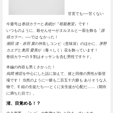
甘党でも──甘くない
今週号は
巻頭カラー
と
表紙
が『
暗殺教室
』です！
いつものように、殺せんせーがヌルヌルと一面を飾る「
誰
得カラー
」──では なかった！
潮田 渚
・
赤羽 業
の仲良しコンビ（意味深）のほかに、
茅野
カエデ
と
奥田 愛美
が（毒々しく）花を飾っています！
巻頭カラーの 9 割はオッサンを含む男性ですケド。
本編の内容も男くさかった！
烏間 惟臣
を中心にした話に加えて、彼と同僚の男性が新登
場です！ 当然のように一癖も二百五十六癖も ありそうな人
物で、E 組の生徒たち──とくに女生徒が心配だ……（期待
に満ちた目で）。
渚、目覚める！？