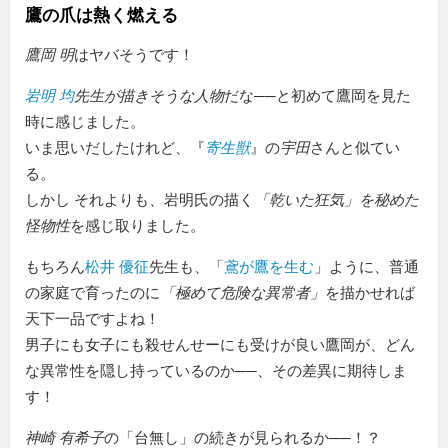
鷹の爪は熱く燃える
鷹岡 明
はヤバそうです！
岩明 均
先生が描きそうな人物
だな──と初めて鷹岡を見た
時に感じました。
いま思いだしたけれど、『
寄生獣
』の
宇田
さんと似てい
る。
しかし それよりも、岩明氏の描く
「乾いた狂気」を秘めた
怪物性
を感じ取りました。
もちろん
松井 優征
先生も、「
鳶が鷹を生む
」ように、普通
の家庭で育ったのに
極めて危険な異常者
を描かせれば
天下一品ですよね！
男子にも女子にも殺せんせーにも受けが良い鷹岡が、どん
な異常性を隠し持っているのか──、その差異に期待しま
す！
神崎 有希子
の「台無し」の続きが見られるか──！？