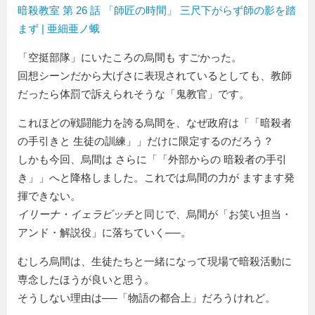
暗殺教室 第 26 話 「師匠の時間」 三尺下がらず師の影を踏
まず | 亜細亜ノ蛾
空挺部隊
にいたころの烏間も すごかった。
回想シーンだから大げさに表現されているとしても、教師
だったら体罰で訴えられそうな
鬼教官
です。
これほどの戦闘能力を誇る烏間を、なぜ政府は「
暗殺者
の手引きと 生徒の訓練
」だけに限定するのだろう？
しかも今回、烏間は さらに「
外部からの 暗殺者の手引
き
」へと降格しました。これでは烏間の力が ますます発
揮できない。
イリーナ・イェラビッチ
と同じで、烏間が「お笑い担当・
アンド・解説役」に落ちていく──。
むしろ烏間は、生徒たちと一緒になって現場で暗殺活動に
専念したほうが良いと思う。
そうしない理由は──「物語の都合上」だろうけれど。