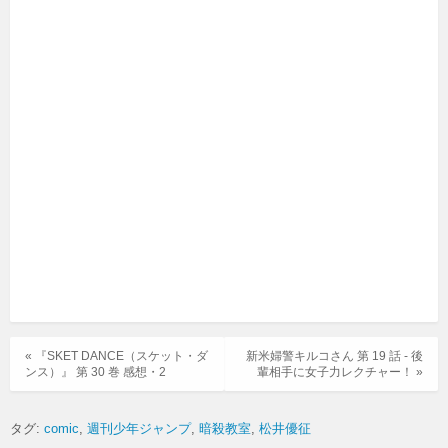
« 『SKET DANCE（スケット・ダ
新米婦警キルコさん 第 19 話 - 後
ンス）』 第 30 巻 感想・2
輩相手に女子力レクチャー！ »
タグ:
comic
週刊少年ジャンプ
暗殺教室
松井優征