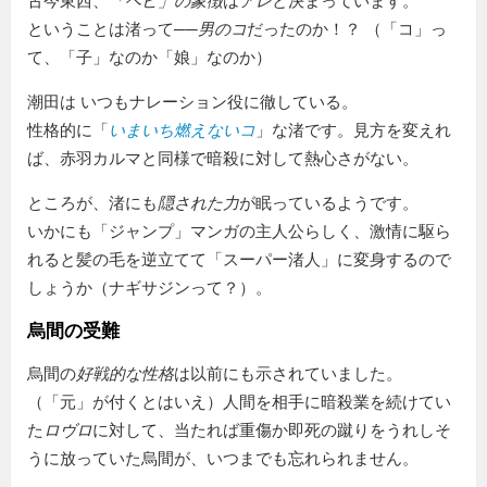
古今東西、
「ヘビ」の象徴
は
アレ
と決まっています。
ということは渚って──
男のコ
だったのか！？ （「コ」っ
て、「子」なのか「娘」なのか）
潮田は いつもナレーション役に徹している。
性格的に「
いまいち燃えないコ
」な渚です。見方を変えれ
ば、赤羽カルマと同様で暗殺に対して熱心さがない。
ところが、渚にも
隠された力
が眠っているようです。
いかにも「ジャンプ」マンガの主人公らしく、激情に駆ら
れると髪の毛を逆立てて「スーパー渚人」に変身するので
しょうか（ナギサジンって？）。
烏間の受難
烏間の
好戦的な性格
は以前にも示されていました。
（「元」が付くとはいえ）人間を相手に暗殺業を続けてい
た
ロヴロ
に対して、当たれば重傷か即死の蹴りをうれしそ
うに放っていた烏間が、いつまでも忘れられません。