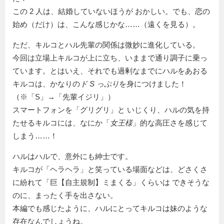
この 2 人は、結婚していないほうが おかしい。でも、恋の
始め（だけ）は、こんな感じかな……（遠くを見る）。
ただ、キルコとハル先輩の関係は微妙に進化している。
今回は立場上キルコが上に立ち、いままで通り調子に乗っ
ています。とはいえ、それでも過剰なまでにハルをあおる
キルコは、かなりの
ド S っぷり
を身につけました！
（※「S」→「先輩イジリ」）
スマートフォンを
グリグリ
と いじくり、ハルの気を持
たせるキルコには、なにか「
女王様
」的な高圧さを感じて
しまう……！
ハルはハルで、意外にも紳士です。
キルコが
ヘラヘラ
と笑っている場面などは、どさくさ
に紛れて「巨【自主規制】ミまくる」くらいは できそうな
のに、まったく手を出さない。
本編でも感じたように、ハルにとってキルコは妹のような
存在なんでしょうね。