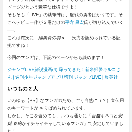
ページ分
という豪華な仕様ですよ！
そもそも「LIVE」の執筆陣は、歴戦の勇者ばかりです。そ
こへデビュー作が 3 巻だけの
平方 昌宏
氏が切り込んでいく
──。
これは確実に、
編集長の弱m
──実力を認められている証
拠ですね！
今回のマンガは、下記のページからも読めます！
ジャンプLIVE解説漫画(4) 帰ってきた！新米婦警キルコさ
ん | 週刊少年ジャンプアプリ増刊 ジャンプLIVE | 集英社
いつもの 2 人
いわゆる【PR】なマンガのため、ごく自然に（？）宣伝用
のキーワードが ちりばめられています。
しかし、そこを含めても、いつも通りに「
音無キルコ
と
安
鍵 春樹
がイチャイチャしているマンガ」で安定していまし
た！