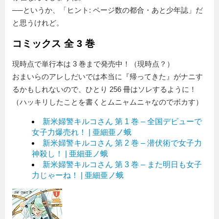
──というか、「ヒント: ページ数の都合・あと少年誌」だ
と思うけれど。
コミックス 全 3 巻
現時点で単行本は 3 巻まで発売中！（現時点？）
おまいらのアレしだいでは本当に『帰ってきた』がナニす
るかもしれないので、ひとり 256 冊はソレするように！
（ハッキリしたことを書くとムニャムニャなのでボカす）
新米婦警キルコさん 第 1 巻 – 全国デビューで
女子力爆売れ！ | 亜細亜ノ蛾
新米婦警キルコさん 第 2 巻 – 潜伏術で女子力
神殺し！ | 亜細亜ノ蛾
新米婦警キルコさん 第 3 巻 – また明日も女子
力じゃーね！ | 亜細亜ノ蛾