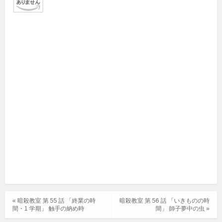
« 暗殺教室 第 55 話 「終業の時
暗殺教室 第 56 話 「いきものの時
間・1 学期」 触手の納め時
間」 師子夢中の虫 »