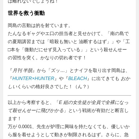
は離れないでしょうね！
世界を救う衝動
岡島の言動は的を射ています。
たんなるギャグやエ口の担当者と見せかけて、「南の島で
の夏期講習までは
暗殺も無いと 油断するはず
」や「工
□本を
微動だにせず見入っている
」という殺せんせー
の習性を突く。かなりの切れ者です！
『
月刊 半脱
』から「ズッ…」とナイフを取り出す岡島は、
『
HUNTER×HUNTER
』や『
BLEACH
』に出てきても
おか
しい
くらいの格好良さでした！（ん？）
以上から考察すると、「
E 組の女生徒が全員で全裸になっ
て殺せんせーに飛びかかる
」という戦術が有効だと断言し
ます！
万が 0.0001、先生が炉理に興味を持たなくても、優しいか
ら服を着せようとして動きが制限されるはず。さらに、急