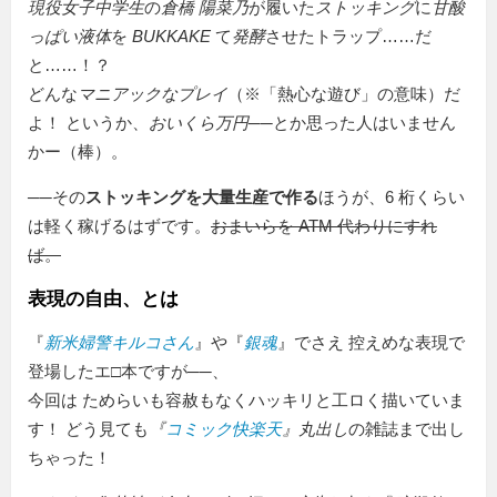
現役女子中学生
の
倉橋 陽菜乃
が履いた
ストッキング
に
甘酸
っぱい液体
を
BUKKAKE
て
発酵
させたトラップ……だ
と……！？
どんな
マニアックなプレイ
（※「熱心な遊び」の意味）だ
よ！ というか、
おいくら万円
──とか思った人はいません
かー（棒）。
──その
ストッキングを大量生産で作る
ほうが、6 桁くらい
は軽く稼げるはずです。
おまいらを ATM 代わりにすれ
ば。
表現の自由、とは
『
新米婦警キルコさん
』や『
銀魂
』でさえ 控えめな表現で
登場したエ□本ですが──、
今回は ためらいも容赦もなくハッキリと工ロく描いていま
す！ どう見ても
『
コミック快楽天
』丸出し
の雑誌まで出し
ちゃった！