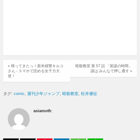
« 帰ってきたっ！新米婦警キルコ
暗殺教室 第 57 話 「策謀の時間」
さん - スマホで読める女子力大
謀は みんなで押し通す »
使！
タグ:
comic
週刊少年ジャンプ
暗殺教室
松井優征
asiamoth
: