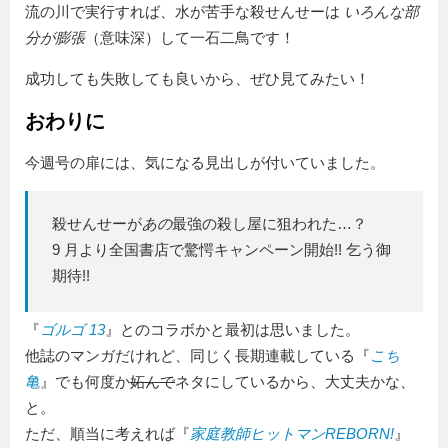
流の川で実行すれば、水が苦手な殺せんせーは
いろんな部
分が膨張
（意味深）して一石二鳥です！
成功しても失敗しても良いから、ぜひ見てみたい！
おわりに
今週号の扉には、気になる見出しが付いていました。
殺せんせーが
あの
最強の殺し屋に狙われた…？
9 月より全国書店で驚愕キャンペーン開始!! 乞う御
期待!!
『
ゴルゴ 13
』とのコラボかと最初は思いました。
他誌のマンガだけれど、同じく長期連載している『
こち
亀
』でも何度か
妬んで
ネタにしているから、大丈夫かな、
と。
ただ、順当に考えれば『
家庭教師ヒットマンREBORN!
』