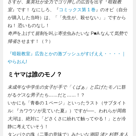
さすが、
集英社が全力でゴリ押しの広告
を出す『
暗殺教
室
』です！ なにしろ、『
コミックス第 1 巻
』のオビ（自分
が購入した当時）は、「
先生が、殺せない
」ですから
ね！ 恐いものなし！
奇声
を上げて
規制
を叫ぶ
寄生
虫みたいな P■A なんて
気勢
で
帰省
させます！（？）
『暗殺教室』広告とかの激プッシュがすげええ・・・・｜
やらおん!
ミヤマは誰のモノ？
未成年な中学生の女子
が
手で「くぱぁ」と広げたモノ
に群
がる
ゲスな男子たち
……だと……！？
いかにも「青春の 1 ページ」といったラスト（サブタイト
ル: 『カワウソが見ていた夏』）ですが──、われらが
岡島
大河
は、絶対に「どさくさに紛れて触ってやる！」とか冷
静に考えていそう！
タンパクの塊（二重の意味で）みたいな
潮田 渚
と
杉野 友人