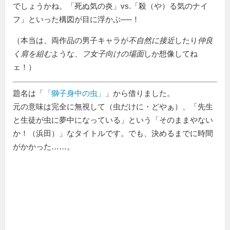
でしょうかね。「死ぬ気の炎」vs.「殺（や）る気のナイ
フ」といった構図が目に浮かぶ──！
（本当は、両作品の男子キャラが
不自然に接近
したり
仲良
く肩を組む
ような、
フ女子向けの場面
しか想像してね
ェ！）
題名は「
獅子身中の虫
」から借りました。
元の意味は完全に無視して（虫だけに・どやぁ）、「先生
と生徒が虫に夢中になっている」という「そのままやない
か！（浜田）」なタイトルです。でも、決めるまでに時間
がかかった……。