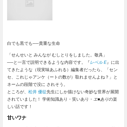
白でも黒でも──貴重な生命
「せんせいと みんなが むしとりをしました。敬具」
──と一言で説明できるような内容です。『
レベル E
』に出
てきたような（現実味あふれる）編集者だったら、「セン
セ、これじゃアンケ（ートの数が）取れませんよね？」と
ネームの段階で没に されそう。
ところが、
松井 優征
先生にしか描けない奇妙な世界が展開
されていました！ 学術知識あり・笑いあり・
エ■あり
の楽
しい話です！
甘いワナ