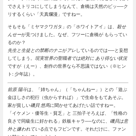
でさえトリコにしてしまうなんて、倉橋は天然のビッ──ク
リするくらい
天真爛漫
ですねー。
そもそも
ミヤマクワガタ
の
ホワイトアイ
は、
殺せ
んせー
が見つけました。なぜ、フツーに倉橋が もらってい
るのか？
先生と生徒との禁断のナニ
が
アレ
しているのでは──と妄想
してしまう。
現実世界の聖職者では絶対に あり得ない状況
ですが（えー）、創作の世界なら不思議ではない（※ヒン
ト: 少年誌）。
前原 陽斗
は、
姉ちゃん
（
ちゃんねー
）との「遊ぶ
金ほしさの犯行（虫からすれば）」で生命をもてあそぶ。
家が貧しい
磯貝 悠馬
に聞かせてあげたい話ですねー。
「イケメン・優等生・貧乏」と 三拍子そろえば、「性格の
良さで同級生に好かれる」鉄板キャラ──なのに、
磯貝は意
外と嫌われている
点でもフビンです。それだけに、ファン