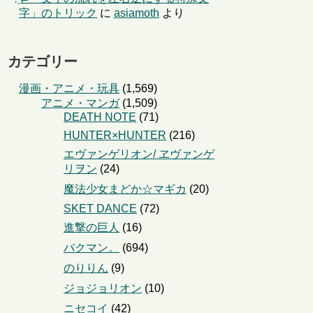
字」のトリック
に
asiamoth
より
カテゴリー
漫画・アニメ・玩具
(1,569)
アニメ・マンガ
(1,509)
DEATH NOTE
(71)
HUNTER×HUNTER
(216)
エヴァンゲリオン/ ヱヴァンゲ
リヲン
(24)
魔法少女まどか☆マギカ
(20)
SKET DANCE
(72)
進撃の巨人
(16)
バクマン。
(694)
のりりん
(9)
ジョジョリオン
(10)
ニセコイ
(42)