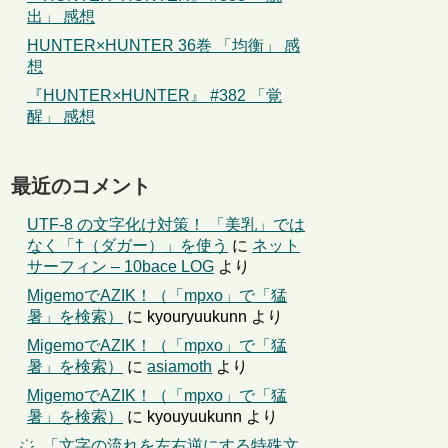
出」 感想
HUNTER×HUNTER 36巻 「均衡」 感
想
『HUNTER×HUNTER』 #382 「覚
醒」 感想
最近のコメント
UTF-8 の文字化け対策！ 「美乳」では
なく「†（ダガー）」を使う
に
ネット
サーフィン – 10bace LOG
より
MigemoでAZIK！（「mpxo」で「猛
暑」を検索）
に
kyouryuukunn
より
MigemoでAZIK！（「mpxo」で「猛
暑」を検索）
に
asiamoth
より
MigemoでAZIK！（「mpxo」で「猛
暑」を検索）
に
kyouyuukunn
より
҉←「文字の流れを左右逆にする特殊文