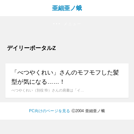
亜細亜ノ蛾
メニュー
デイリーポータルZ
「べつやくれい」さんのモフモフした髪
型が気になる……！
べつやくれい（別役 怜）さんの肩書は「イ…
PC向けのページを見る
Ⓒ2004 亜細亜ノ蛾