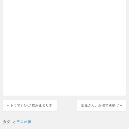
« トラでもOK? 猫用止まり木
梨花さん、お湯で唐揚げ »
タグ:
オモロ画像