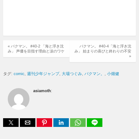
« バクマン。 #40-2 「海と浮き沈
バクマン。 #40-4「海と浮き沈
み」 声優を目指す理由と涙のワケ
み」 始まりの喜びと終わりの不安
»
タグ:
comic
週刊少年ジャンプ
大場つぐみ
バクマン。
小畑健
asiamoth
: