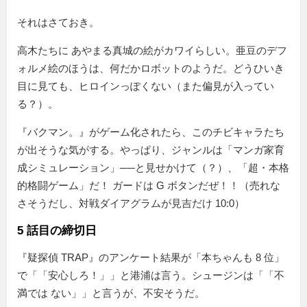
それはさておき。
高木たちに あやまる真城の絵がカワイらしい。亜豆のデフ
ォルメ絵のほうは、何だかロボットのようだ。どうひいき
目に見ても、ヒロインっぽくない（また偏見が入ってい
る？）。
『バクマン。』がゲーム化されたら、このチビキャラたち
が出そうな気がする。やっぱり、ジャンルは「マンガ家育
成シミュレーション」──と見せかけて（？）、「超・本格
的格闘ゲーム」だ！ ガードは G ボタンだぜ！！（売れな
さそうだし、対戦ダイアグラムが見吉だけ 10:0）
5 話目の締切日
『疑探偵 TRAP』のアンケート結果が
本ちゃんも 8 位
で「
安心しろ！
」と港浦は言う。シュージンは「
不
満では ない
」と言うが、不安そうだ。