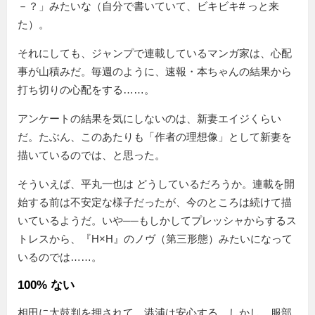
－？」みたいな（自分で書いていて、ビキビキ
#
っと来
た）。
それにしても、ジャンプで連載しているマンガ家は、心配
事が山積みだ。毎週のように、速報・本ちゃんの結果から
打ち切りの心配をする……。
アンケートの結果を気にしないのは、新妻エイジくらい
だ。たぶん、このあたりも「作者の理想像」として新妻を
描いているのでは、と思った。
そういえば、平丸一也は どうしているだろうか。連載を開
始する前は不安定な様子だったが、今のところは続けて描
いているようだ。いや──もしかしてプレッシャからするス
トレスから、『H×H』のノヴ（第三形態）みたいになって
いるのでは……。
100% ない
相田に太鼓判を押されて、港浦は安心する。しかし、服部