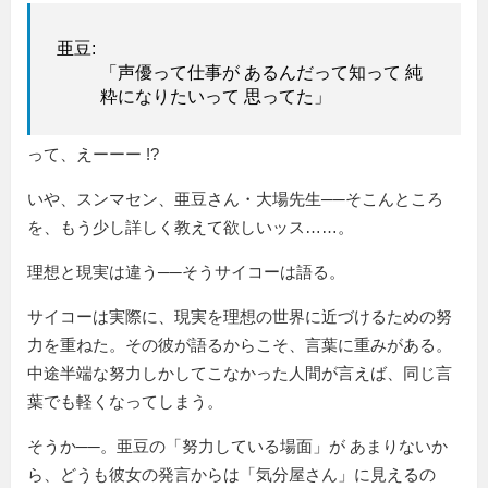
亜豆:
「声優って仕事が あるんだって知って 純
粋になりたいって 思ってた」
って、えーーー !?
いや、スンマセン、亜豆さん・大場先生──そこんところ
を、もう少し詳しく教えて欲しいッス……。
理想と現実は違う──そうサイコーは語る。
サイコーは実際に、現実を理想の世界に近づけるための努
力を重ねた。その彼が語るからこそ、言葉に重みがある。
中途半端な努力しかしてこなかった人間が言えば、同じ言
葉でも軽くなってしまう。
そうか──。亜豆の「努力している場面」が あまりないか
ら、どうも彼女の発言からは「気分屋さん」に見えるの