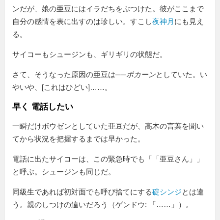
ンだが、娘の亜豆にはイラだちをぶつけた。彼がここまで
自分の感情を表に出すのは珍しい。すこし
夜神月
にも見え
る。
サイコーもシュージンも、ギリギリの状態だ。
さて、そうなった原因の亜豆は──
ポカーン
としていた。い
やいや、[これはひどい]……。
早く 電話したい
一瞬だけボウゼンとしていた亜豆だが、高木の言葉を聞い
てから状況を把握するまでは早かった。
電話に出たサイコーは、この緊急時でも「
亜豆さん
」
と呼ぶ。シュージンも同じだ。
同級生であれば初対面でも呼び捨てにする
碇シンジ
とは違
う。親のしつけの違いだろう（ゲンドウ: 「……」）。