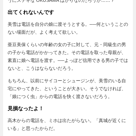
うにステキな OKUSAMA ばかりなのだろうか……？
出てくれないんです
美雪は電話を自分の娘に渡そうとする。──何ということの
ない場面だが、よく考えて欲しい。
亜豆美保くらいの年齢の女の子に対して、元・同級生の男
の子から電話がかかってきた。その電話を取った母親が、
素直に娘へ電話を渡す。──よっぽど信用できる男の子では
ないと、こうはならないだろう。
もちろん、以前にサイコーとシュージンが、美雪のいる自
宅にやってきた、ということが大きい。そうでなければ、
「娘につく虫」からの電話を快く渡さないだろう。
見損なったよ！
高木からの電話を、ミホは出たがらない。「真城が近くに
いる」と思ったからだ。