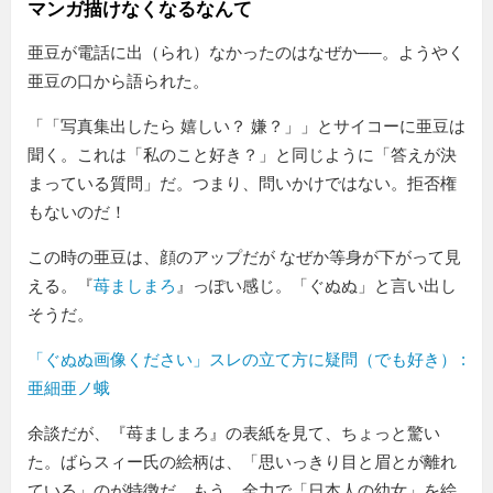
マンガ描けなくなるなんて
亜豆が電話に出（られ）なかったのはなぜか──。ようやく
亜豆の口から語られた。
「
写真集出したら 嬉しい？ 嫌？
」とサイコーに亜豆は
聞く。これは「私のこと好き？」と同じように「答えが決
まっている質問」だ。つまり、問いかけではない。拒否権
もないのだ！
この時の亜豆は、顔のアップだが なぜか等身が下がって見
える。『
苺ましまろ
』っぽい感じ。「ぐぬぬ」と言い出し
そうだ。
「ぐぬぬ画像ください」スレの立て方に疑問（でも好き） :
亜細亜ノ蛾
余談だが、『苺ましまろ』の表紙を見て、ちょっと驚い
た。ばらスィー氏の絵柄は、「思いっきり目と眉とが離れ
ている」のが特徴だ。もう、全力で「日本人の幼女」を絵