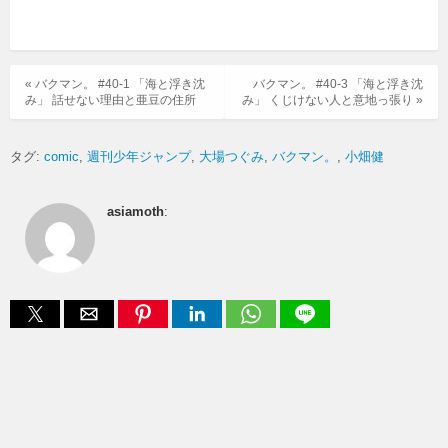
« バクマン。 #40-1 「海と浮き沈
バクマン。 #40-3 「海と浮き沈
み」 話せない理由と亜豆の住所
み」 くじけない人と意地っ張り »
タグ:
comic
週刊少年ジャンプ
大場つぐみ
バクマン。
小畑健
asiamoth
: