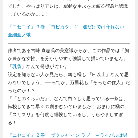
でした。やっぱりアレは、
単純なキスを上回る行為
と認識
しているのか……！
『ニセコイ』 3 巻 「ヨビカタ」 2 – 運だけでは守れない |
亜細亜ノ蛾
作者である古味 直志氏の美意識からか、この作品では「胸
が豊かな女性」を分かりやすく強調して描いていません。
「
乳袋
」なんて発想が ない。
設定を知らない人が見たら、鶇も橘も
E 以上
なんて思
わないでしょう。──ってか、万里花も「そっちの住人」だ
ったのか！？
「
どのくらいだ
」なんて白々しく思っている一条は、
転校してきて早々の
鶇をむいていました
！ おまけに橘の
「スリスリ」を何度も経験しているし、うらやましすぎ
る！
『ニセコイ』 2 巻 「ザクシャ イン ラブ」 – ライバルは男