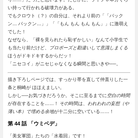
い持って行かれる破壊力がある。
でもクロウト（？）の自分は、それより前の「
バック
ン… バックン…
」「
もん もん もん もん
」に激萌え
でした！
なぜなら、「裸を見られたら恥ずかしい」なんて小学生で
も当たり前だけど、
プロポーズと勘違いして意識しまくる
ほうがドキドキするからだッ！
「ニセコイ」がニセじゃなくなる瞬間と思いきや──。
描き下ろしページでは、すっかり帯を直して仲直りした一
条と桐崎が ほほえましい。
しかし──お気づきだろうか。そこに至るまでに
空白の時間
が存在することを……！ その時間は、
われわれの妄想（や
薄い本）で埋める余地
が十二分に空いている……！
第 44 話 「ウミベデ」
美女軍団
たちの「水着回」です！