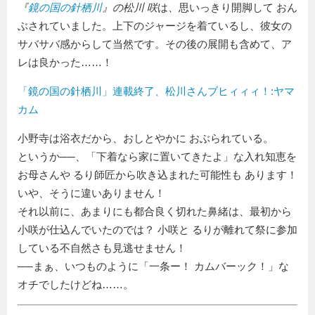
『
鏡の国の針栖川
』の松川 咲
は、思いっきり開脚して おん
ぶされていました。上下のジャージを着ているし、彼女の
サバサバ感からして当然です。その後の展開も含めて、ア
レは良かった……！
「鏡の国の針栖川」連載終了、松川さんブヒィィィ！:ヤマ
カム
小野寺は浴衣だから、おしとやかに おぶられている。
というか──、「下着なら家に置いてきたよ」な入れ知恵を
お母さんや るり師匠から吹き込まれた可能性も あります！
いや、そうに違いありません！
それ以前に、あまりにも都合良く切れた鼻緒は、最初から
小咲が仕込んでいたのでは？ 小咲と るりが離れて祭に参加
している不自然さも見逃せません！
──まぁ、いつものように「一条ー！ カムバーック！」な
オチでしたけどね……。