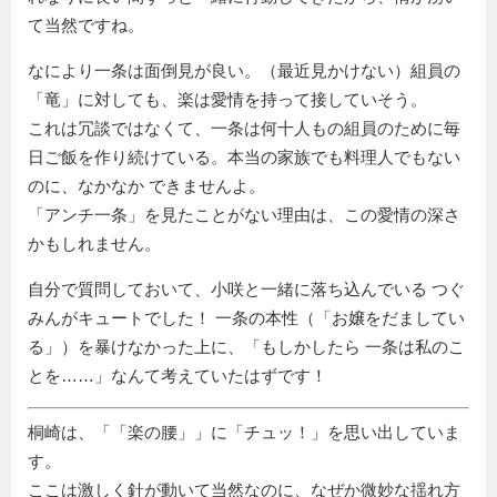
て当然ですね。
なにより一条は面倒見が良い。（最近見かけない）組員の
「竜」に対しても、楽は愛情を持って接していそう。
これは冗談ではなくて、一条は何十人もの組員のために毎
日ご飯を作り続けている。本当の家族でも料理人でもない
のに、なかなか できませんよ。
「アンチ一条」を見たことがない理由は、この愛情の深さ
かもしれません。
自分で質問しておいて、小咲と一緒に落ち込んでいる つぐ
みんがキュートでした！ 一条の本性（「お嬢をだましてい
る」）を暴けなかった上に、「もしかしたら 一条は私のこ
とを……」なんて考えていたはずです！
桐崎は、「
楽の腰
」に
チュッ！
を思い出していま
す。
ここは激しく針が動いて当然なのに、なぜか微妙な揺れ方