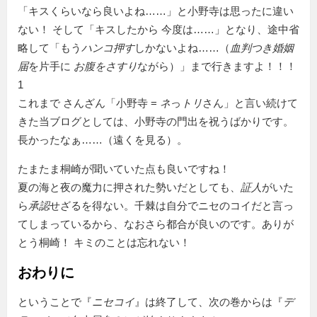
「キスくらいなら良いよね……」と小野寺は思ったに違い
ない！ そして「キスしたから 今度は……」となり、途中省
略して「もう
ハンコ押す
しかないよね……（
血判つき婚姻
届
を片手に
お腹をさすり
ながら）」まで行きますよ！！！
1
これまで さんざん「小野寺 =
ネ
っ
トリ
さん」と言い続けて
きた当ブログとしては、小野寺の門出を祝うばかりです。
長かったなぁ……（遠くを見る）。
たまたま桐崎が聞いていた点も良いですね！
夏の海と夜の魔力に押された勢いだとしても、
証人
がいた
ら
承認
せざるを得ない。千棘は自分でニセのコイだと言っ
てしまっているから、なおさら都合が良いのです。ありが
とう桐崎！ キミのことは忘れない！
おわりに
ということで『
ニセコイ
』は終了して、次の巻からは『
デ