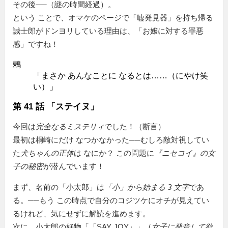
その後──（謎の時間経過）。
という ことで、オマケのページで
嘘発見器
を持ち帰る
誠士郎がドンヨリしている理由は、「お嬢に対する罪悪
感」ですね！
鶇
「まさか あんなことに なるとは……（にやけ笑
い）」
第 41 話 「ステイヌ」
今回は
完全なるミステリィ
でした！（断言）
最初は桐崎にだけ なつかなかった──むしろ敵対視してい
た
犬ちゃんの正体
は なにか？ この問題に
『
ニセコイ
』の女
子の秘密
が潜んでいます！
まず、名前の「小太郎」は
「小」から始まる 3 文字
であ
る。──もう この時点で自分のコジツケにオチが見えてい
るけれど、気にせずに解読を進めます。
次に、小太郎の好物「
SAY JOY
」（
女子に発音して欲