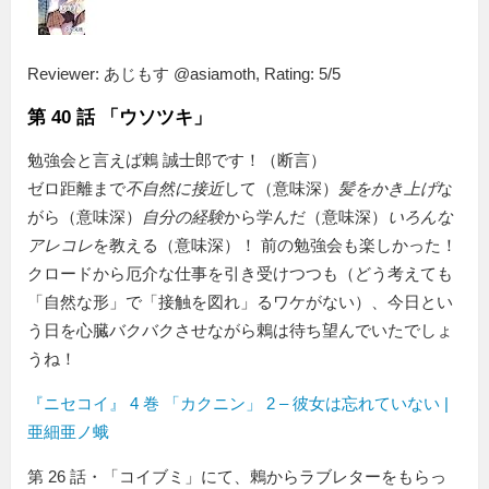
Reviewer:
あじもす @asiamoth
,
Rating:
5
/
5
第 40 話 「ウソツキ」
勉強会と言えば鶇 誠士郎です！（断言）
ゼロ距離まで
不自然に接近
して（意味深）
髪をかき上げ
な
がら（意味深）
自分の経験
から学んだ（意味深）
いろんな
アレコレ
を教える（意味深）！ 前の勉強会も楽しかった！
クロードから厄介な仕事を引き受けつつも（どう考えても
自然な形
で
接触を図れ
るワケがない）、今日とい
う日を心臓バクバクさせながら鶇は待ち望んでいたでしょ
うね！
『ニセコイ』 4 巻 「カクニン」 2 – 彼女は忘れていない |
亜細亜ノ蛾
第 26 話・「コイブミ」にて、鶇からラブレターをもらっ