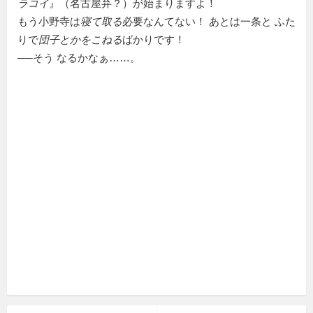
ラコイ
』（名古屋弁？）が始まりますよ！
もう小野寺は
寝て取る
必要なんてない！ あとは一条と ふた
りで
団子とかをこねる
ばかりです！
──そう なるかなぁ……。