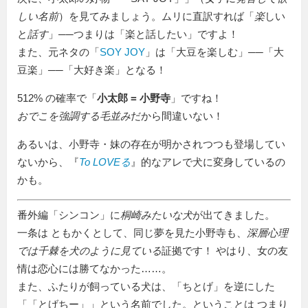
しい名前
）を見てみましょう。ムリに直訳すれば「
楽
しい
と
話す
」──つまりは「楽と話したい」ですよ！
また、元ネタの「
SOY JOY
」は「大豆を楽しむ」──「大
豆楽」──「大好き楽」となる！
512% の確率で「
小太郎 = 小野寺
」ですね！
おでこを強調する毛並み
だから間違いない！
あるいは、小野寺・妹の存在が明かされつつも登場してい
ないから、『
To LOVEる
』的なアレで犬に変身しているの
かも。
番外編「シンコン」に
桐崎みたいな犬
が出てきました。
一条は ともかくとして、同じ夢を見た小野寺も、
深層心理
では千棘を犬のように見ている
証拠です！ やはり、女の友
情は恋心には勝てなかった……。
また、ふたりが飼っている犬は、「ちとげ」を逆にした
「
とげちー
」という名前でした。ということは つまり