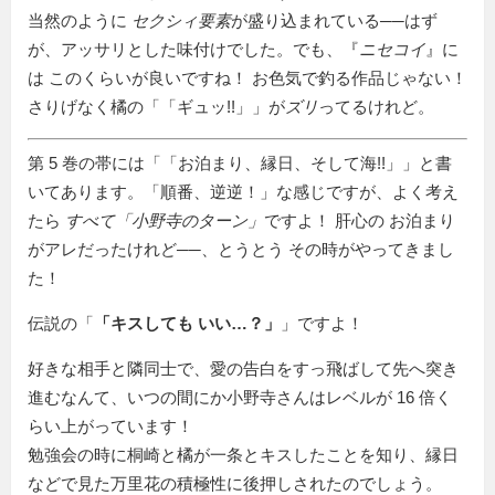
当然のように
セクシィ要素
が盛り込まれている──はず
が、アッサリとした味付けでした。でも、『
ニセコイ
』に
は このくらいが良いですね！ お色気で釣る作品じゃない！
さりげなく橘の「
ギュッ!!
」が
ズリ
ってるけれど。
第 5 巻の帯には「
お泊まり、縁日、そして海!!
」と書
いてあります。「順番、逆逆！」な感じですが、よく考え
たら
すべて「小野寺のターン」
ですよ！ 肝心の お泊まり
がアレだったけれど──、とうとう その時がやってきまし
た！
伝説の「
キスしても いい…？
」ですよ！
好きな相手と隣同士で、愛の告白をすっ飛ばして先へ突き
進むなんて、いつの間にか小野寺さんはレベルが 16 倍く
らい上がっています！
勉強会の時に桐崎と橘が一条とキスしたことを知り、縁日
などで見た万里花の積極性に後押しされたのでしょう。