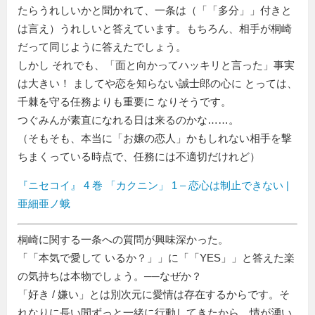
たらうれしいかと聞かれて、一条は（「
多分
」付きと
は言え）うれしいと答えています。もちろん、相手が桐崎
だって同じように答えたでしょう。
しかし それでも、「面と向かってハッキリと言った」事実
は大きい！ ましてや恋を知らない誠士郎の心に とっては、
千棘を守る任務よりも重要に なりそうです。
つぐみんが素直になれる日は来るのかな……。
（そもそも、本当に「お嬢の恋人」かもしれない相手を撃
ちまくっている時点で、任務には不適切だけれど）
『ニセコイ』 4 巻 「カクニン」 1 – 恋心は制止できない |
亜細亜ノ蛾
桐崎に関する一条への質問が興味深かった。
「
本気で愛して いるか？
」に「
YES
」と答えた楽
の気持ちは本物でしょう。──なぜか？
「好き / 嫌い」とは別次元に愛情は存在するからです。そ
れなりに長い間ずっと一緒に行動してきたから、情が湧い