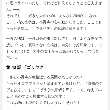
に恋のライバルだし、それほど仲良くしようとは思えませ
んが──。
それでも「
好きな人のために あんなに積極的に なれ
る
」橘の姿勢は、小野寺の心を動かしました。ここでも
らった勇気は、「ウミベデ」の伝説に続きます！
一方の橘は、一条以外の誰に対しても、同じような態度で
接している。裏表のない性格は、自分には好印象です。で
も それだけに、大半の女子からは嫌われていそうで心配
だ……。
第 43 話 「ゴリヤク」
一条と小野寺が急接近する展開が楽しかった！
たった 4 コマでサラッと済ませているけれど、
「着物の女
子をおんぶ」して「ぞうりの鼻緒を直す」
って、考えてみ
ると ものすごく興奮する状況ですよ！
これは恋むすびの効果でしょうね！ それとも──。