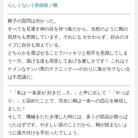
らしくない | 亜細亜ノ蛾
舞子の質問は渋かった。
すべてを見通す神の目を持つ集だから、当然のように鶇の
気持ちも把握しています。それにも かかわらず、好みのタ
イプに自分も加えている。
どちらかを選ばせることでハッキリと相手を意識してしま
う一方、逃げる道も用意してあげる優しさです！ これはイ
ケメンなナンパ男のテクニック──のわりに集がモテない点
は不思議だ。
「
私は 一条楽が 好きだ …!!
」と声に出して「
やっぱ
り
」と認めたことで、完全に鶇は一条への恋心を確信し
ました！
そして、機械をたたき壊した時には、多くの部品が散らば
ったはずです。やさしい楽のことだから、鶇が踏まないよ
うに後片付けを手伝ったでしょう。