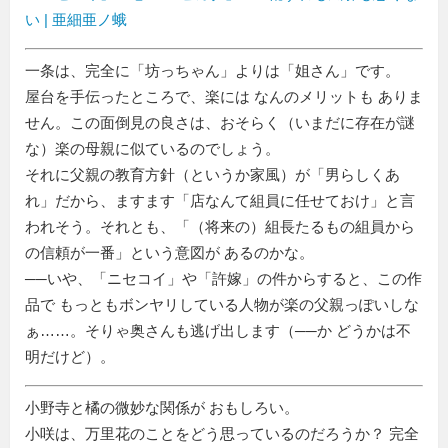
い | 亜細亜ノ蛾
一条は、完全に
坊っちゃん
よりは「姐さん」です。
屋台を手伝ったところで、楽には なんのメリットも ありま
せん。この面倒見の良さは、おそらく（いまだに存在が謎
な）楽の母親に似ているのでしょう。
それに父親の教育方針（というか家風）が「男らしくあ
れ」だから、ますます「店なんて組員に任せておけ」と言
われそう。それとも、「（将来の）組長たるもの組員から
の信頼が一番」という意図が あるのかな。
──いや、「ニセコイ」や「許嫁」の件からすると、この作
品で もっともボンヤリしている人物が楽の父親っぽいしな
ぁ……。そりゃ奥さんも逃げ出します（──か どうかは不
明だけど）。
小野寺と橘の微妙な関係が おもしろい。
小咲は、万里花のことをどう思っているのだろうか？ 完全