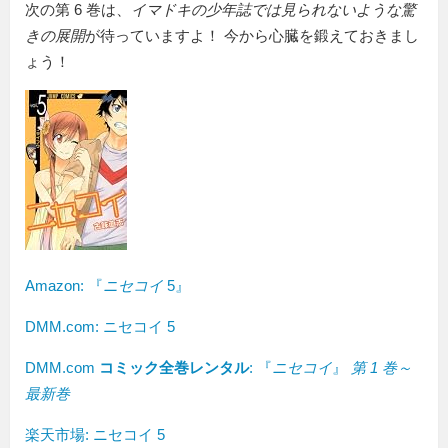
次の第 6 巻は、
イマドキの少年誌では見られないような驚
きの展開
が待っていますよ！ 今から心臓を鍛えておきまし
ょう！
Amazon:
『
ニセコイ
5』
DMM.com: ニセコイ 5
DMM.com
コミック全巻レンタル
: 『
ニセコイ
』
第 1 巻～
最新巻
楽天市場: ニセコイ 5