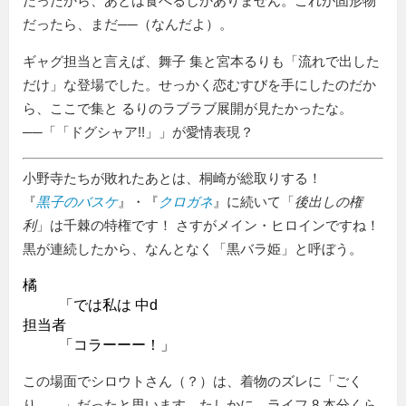
だったから、あとは食べるしかありません。これが固形物
だったら、まだ──（なんだよ）。
ギャグ担当と言えば、舞子 集と宮本るりも「流れで出した
だけ」な登場でした。せっかく恋むすびを手にしたのだか
ら、ここで集と るりのラブラブ展開が見たかったな。
──「
ドグシャア!!
」が愛情表現？
小野寺たちが敗れたあとは、桐崎が総取りする！
『
黒子のバスケ
』・『
クロガネ
』に続いて「
後出しの権
利
」は千棘の特権です！ さすがメイン・ヒロインですね！
黒が連続したから、なんとなく「黒バラ姫」と呼ぼう。
橘
「では私は 中d
担当者
「コラーーー！」
この場面でシロウトさん（？）は、着物のズレに「ごく
り……」だったと思います。たしかに、ライフ 8 本分くら