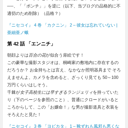
──、「
ポンチ
」を逆に（以下、当ブログの品格的に不
適切のため削除）（品格？）
『ニセコイ』 4 巻 「カクニン」 2 – 彼女は忘れていない |
亜細亜ノ蛾
第 42 話 「エンニチ」
朝顔よりは
百合の花
が似合う扉絵です！
この豪華な撮影スタジオは、桐崎家の敷地内に存在するの
だろうか？ お金持ちとは言え、なかなか照明器具まで そろ
えませんよ。カメラを含めると、ざっくり見ても 50～100
万円くらいはしそう。
千棘が
女子高校生には早すぎるランジェリィ
を持っていた
り（下のページを参照のこと）、普通にクロードがいると
ころからして、この「お嬢命！」な男が撮影道具と衣装を
そろえたと見た！
『ニセコイ』 3 巻 「ヨビカタ」 1 – 靴ずれも風邪も悪くな