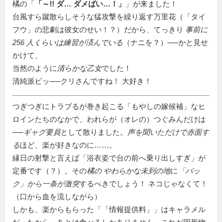
橘の「
～!! ダ… ダメばい…！
」が来ました！
台風すら蹴散らしそうな猛攻撃を繰り返す万里花（「タイ
フウ」の悲劇は彼女のせい！？）だから、てっきり
事前に
256 人くらいは練習が済んでいる
（ナニを？）──かと見せ
かけて、
当然のように
清らかな乙女
でした！
清純派ビッ──クリさんですね！ 大好き！
つぎつぎにトラブるが巻き起こる「もやしの嫁候補」なヒ
ロインたちのなかで、われらが（オレの）つぐみんだけは
──
ギャグ要員
として散りました。
声を聞いただけで赤面す
る
ほど、楽が好きなのに……。
縁日の射撃と言えば「浴衣姿で台の前へ乗り出しすぎ」が
定番です（？）。その
橘の やわらかな未到の地
に
「バッ
ク」から一条が激突
するべきでしょう！ ネコじゃなくて！
（口から血を流しながら）
しかも、楽からもらった「
情報提供料
」はキャラメル