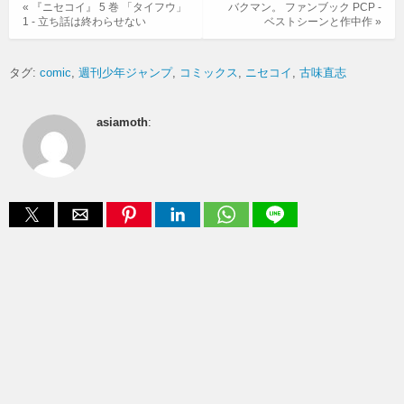
« 『ニセコイ』 5 巻 「タイフウ」
バクマン。 ファンブック PCP -
1 - 立ち話は終わらせない
ベストシーンと作中作 »
タグ:
comic
週刊少年ジャンプ
コミックス
ニセコイ
古味直志
asiamoth
: