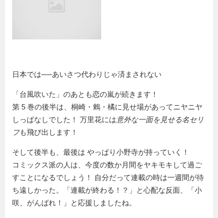
日本では──あいさつ代わりじゃ済まされない
「台風吹いた」のあとも恋の嵐が続きます！
第 5 巻の後半は、桐崎・鶇・橘に見せ場があってニヤニヤ
しっぱなしでした！ 万里花には
意外な一面を見せる名セリ
フ
も飛び出します！
そして後半も、最後は やっぱり小野寺が持っていく！
コミックス派の人は、今度の数か月間をヤキモキして過ご
すことになるでしょう！ 自分だって連載の時は一週間が待
ち遠しかった。「連載が終わる！？」と心配な反面、「小
咲、がんばれ！」と応援しましたね。