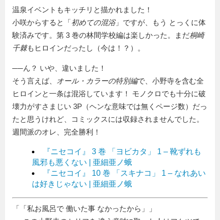
温泉イベントもキッチリと描かれました！
小咲からすると「
初めての混浴
」ですが、もう とっくに体
験済みです。第 3 巻の林間学校編は楽しかった。まだ
桐崎
千棘
もヒロインだったし（今は！？）。
──ん？ いや、違いました！
そう言えば、
オール・カラーの特別編
で、小野寺を含む全
ヒロインと一条は混浴しています！ モノクロでも十分に破
壊力がすさまじい 3P（ヘンな意味では無くページ数）だっ
たと思うけれど、コミックスには収録されませんでした。
週間派のオレ、完全勝利！
『ニセコイ』 3 巻 「ヨビカタ」 1 – 靴ずれも
風邪も悪くない | 亜細亜ノ蛾
『ニセコイ』 10 巻 「スキナコ」 1 – なれあい
は好きじゃない | 亜細亜ノ蛾
「
私お風呂で 働いた事 なかったから
」