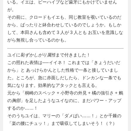
いる。イエは、ビーハイブなど歯牙にもかけていません
が。
その前に、クロードもイエも、同じ教室を覗いているのだ
から、ばったりと鉢合わせしているのでしょうか。もしか
して、本田さんも含めて 3 人が 3 人とも お互いを意識しな
がら無視し合っているのかも。
ユイに
恥ずかしがり属性
まで付きました！
この照れた表情は──イイネ！ これまでは「きょうだいだ
から」と あっけらかんとした性格で一条と接していまし
た。ところが、急に赤面しだしたら、ドンカンな一条でも
気になります。効果的なアタックとも言える。
元から「桐崎のスペック + 小野寺の外見 + 橘の強引さ + 鶫
の
胸部
」を足したようなユイなのに、まだパワー・アップ
するのか……！
そのうちユイは、マリーの「ダメばい……！」とか千棘の
「楽の腰にチュッ！」まで吸収してしまいそう！（？）