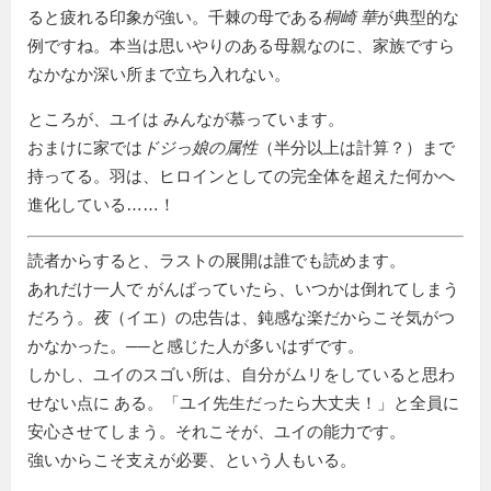
ると疲れる印象が強い。千棘の母である
桐崎 華
が典型的な
例ですね。本当は思いやりのある母親なのに、家族ですら
なかなか深い所まで立ち入れない。
ところが、ユイは みんなが慕っています。
おまけに家では
ドジっ娘の属性
（半分以上は計算？）まで
持ってる。羽は、ヒロインとしての完全体を超えた何かへ
進化している……！
読者からすると、ラストの展開は誰でも読めます。
あれだけ一人で がんばっていたら、いつかは倒れてしまう
だろう。
夜
（イエ）の忠告は、鈍感な楽だからこそ気がつ
かなかった。──と感じた人が多いはずです。
しかし、ユイのスゴい所は、自分がムリをしていると思わ
せない点に ある。「ユイ先生だったら大丈夫！」と全員に
安心させてしまう。それこそが、ユイの能力です。
強いからこそ支えが必要、という人もいる。