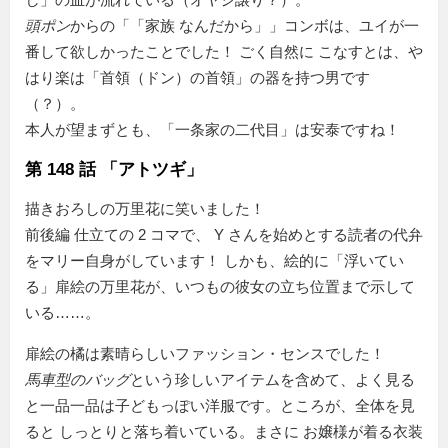
頭ポン
からの「
家族 なんだから
」コンボは、ユイが一
番して欲しかったことでした！ ごく自然に こなすとは、や
はり楽は「首領（ドン）の首領」の器を持つ男です
（？）。
本人が望まずとも、「一条家の二代目」は安泰ですね！
第 148 話 「アトツギ」
描きおろしの万里花に笑いました！
前後編 仕立ての 2 コマで、 Y さんを始めとする読者の代弁
をマリー自身がしています！ しかも、絵的に「浮いてい
る」扉絵の万里花が、いつもの彼女の立ち位置まで示して
いる……。
扉絵の橘は素晴らしいファッション・センスでした！
馬車型のバッグ
という珍しいアイテムを含めて、よく見る
と一品一品は子どもっぽい洋服です。ところが、全体を見
ると しっとりと落ち着いている。まさに お嬢様が着る衣装