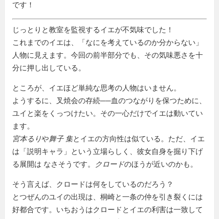
です！
じっとりと教室を監視するイエが不気味でした！
これまでのイエは、「なにを考えているのか分からない」
人物に見えます。今回の前半部分でも、その気味悪さを十
分に押し出している。
ところが、イエほど単純な思考の人物はいません。
ようするに、叉焼会の存続──血のつながりを保つために、
ユイと楽をくっつけたい。その一心だけでイエは動いてい
ます。
宮本るり
や
舞子 集
とイエの方向性は似ている。ただ、イエ
は「説明キャラ」という立場らしく、彼女自身を掘り下げ
る展開は なさそうです。
クロード
のほうが近いのかも。
そう言えば、クロードは何をしているのだろう？
とつぜんのユイの出現は、桐崎と一条の仲を引き裂くには
好都合です。いちおうはクロードとイエの利害は一致して