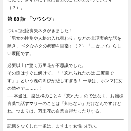
（？）。
第 88 話 「ソウシツ」
ついに記憶喪失ネタがきました！
「男女の性別や人格の入れ替わり」などの非現実的な話を
除き、
ベタなネタの制覇
を目指す（？）『
ニセコイ
』らし
い展開です。
必要以上に驚く万里花が不思議でした。
その謎はすぐに解けて、「
忘れられたのは 二度目で
す
」という魂の叫びが悲しすぎる！ 一条は、ホンマに女
の敵やでェ……！
──本当は、楽は橘のことを「忘れた」のではなく、お嬢様
言葉で話すマリーのことは「知らない」だけなんですけど
ね。つまりは、万里花の自業自得だったりする。
記憶をなくした一条は、ますます女性っぽい。