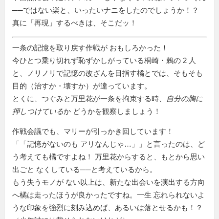
──ではない楽と、いったいナニをしたのでしょうか！？
真に「再現」するべきは、そこだッ！
一条の記憶を取り戻す作戦が おもしろかった！
今ひとつ乗り切れず恥ずかしがっている桐崎・鶫の 2 人
と、ノリノリで記憶の改ざんを目指す橘とでは、そもそも
目的（治すか・壊すか）が違っています。
とくに、つぐみと万里花が一条を拘束する時、
自分の胸に
押しつけている
か どうかを観察しましょう！
作戦会議でも、マリーが引っかき回しています！
「
記憶がないのも アリなんじゃ…
」と言ったのは、ど
う考えても橘ですよね！ 万里花からすると、もとから思い
出ごと なくしている──と考えているから。
もう失うモノが ない以上は、新たな出会いを演出する方向
へ橘は走ったほうが良かったですね。一生 忘れられないよ
うな印象を強烈に刻み込めば、あるいは落とせるかも！？