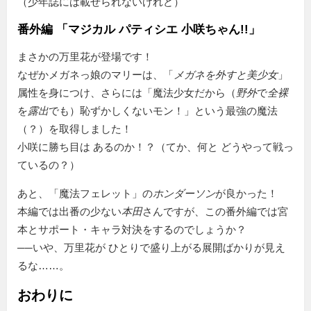
（少年誌には載せられないけれど）
番外編 「マジカル パティシエ 小咲ちゃん!!」
まさかの万里花が登場です！
なぜかメガネっ娘のマリーは、「
メガネを外すと美少女
」
属性を身につけ、さらには「魔法少女だから（
野外
で
全裸
を
露出
でも）恥ずかしくないモン！」という最強の魔法
（？）を取得しました！
小咲に勝ち目は あるのか！？（てか、何と どうやって戦っ
ているの？）
あと、
魔法フェレット
の
ホンダーソン
が良かった！
本編では出番の少ない
本田
さんですが、この番外編では宮
本とサポート・キャラ対決をするのでしょうか？
──いや、万里花が ひとりで盛り上がる展開ばかりが見え
るな……。
おわりに