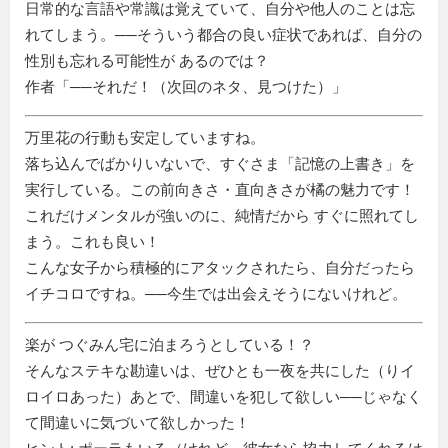
日常的な言語や常識は覚えていて、自分や他人のことは忘
れてしまう。──そういう都合の良い症状であれば、自分の
性別も忘れる可能性が あるのでは？
作者「──それだ！（次回のネタ、見つけた）」
万里花の行動も安定していますね。
落ち込んでばかりいないで、すぐさま「記憶の上書き」を
実行している。この前向きさ・直向きさが橘の魅力です！
これだけメンタルが強いのに、純情だから すぐに照れてし
まう。これも良い！
こんな女子から積極的にアタックされたら、自分だったら
イチコロですね。──今生では出会えそうにないけれど。
楽が つぐみん宅に泊まろうとしている！？
そんなステキな勘違いは、ぜひとも一夜を共にした（りイ
ロイロあった）あとで、間違いを犯して欲しい──じゃなく
て間違いに気づいて欲しかった！