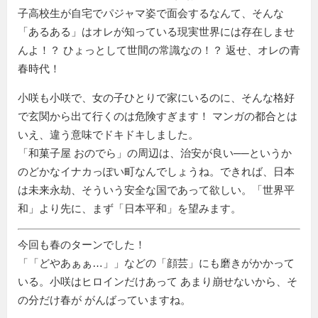
子高校生が自宅でパジャマ姿で面会するなんて、そんな
「あるある」はオレが知っている現実世界には存在しませ
んよ！？ ひょっとして世間の常識なの！？ 返せ、オレの青
春時代！
小咲も小咲で、女の子ひとりで家にいるのに、そんな格好
で玄関から出て行くのは危険すぎます！ マンガの都合とは
いえ、違う意味でドキドキしました。
「和菓子屋 おのでら」の周辺は、治安が良い──というか
のどかなイナカっぽい町なんでしょうね。できれば、日本
は未来永劫、そういう安全な国であって欲しい。「世界平
和」より先に、まず「日本平和」を望みます。
今回も春のターンでした！
「
どやあぁぁ…
」などの「顔芸」にも磨きがかかって
いる。小咲はヒロインだけあって あまり崩せないから、そ
の分だけ春が がんばっていますね。