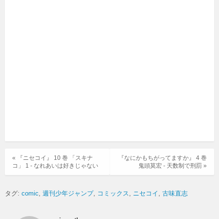
« 『ニセコイ』 10 巻 「スキナ
『なにかもちがってますか』 4 巻
コ」 1 - なれあいは好きじゃない
鬼頭莫宏 - 天数制で刑罰 »
タグ:
comic
週刊少年ジャンプ
コミックス
ニセコイ
古味直志