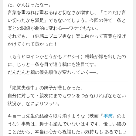
た。がんばったなー。
言葉を重ねれば重ねるほど切なさが増すし、「これだけ言
い切ったから満足」でもないでしょう。今回の件で一条と
楽との関係が劇的に変わる──ワケでもない。
それでも、（鈍感ニブニブ男な）楽に向かって言葉を投げ
かけてくれて良かった！
（もうヒロインかどうかもアヤシイ）桐崎が顔を出したの
に、じっと一条を目で追う鶫にも注目です。
だんだんと鶫の優先順位が変わっていく──。
絶賛失恋中
の舞子が悲しかった。
自分に対して・親友にまでもウソをつかなければならない
状況が、なによりツラい。
キョーコ先生の結婚を取り消すような（映画『
卒業
』のよ
うな）事態は、舞子も望んでいないはずです。優しい彼の
ことだから、本当は心から祝福したい気持ちも あるでしょ