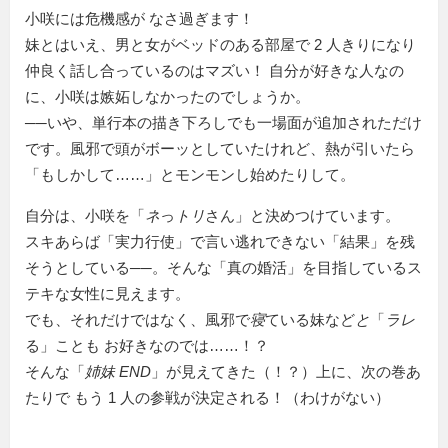
小咲には危機感が なさ過ぎます！
妹とはいえ、男と女がベッドのある部屋で 2 人きりになり
仲良く話し合っているのはマズい！ 自分が好きな人なの
に、小咲は嫉妬しなかったのでしょうか。
──いや、単行本の描き下ろしでも一場面が追加されただけ
です。風邪で頭がボーッとしていたけれど、熱が引いたら
「もしかして……」とモンモンし始めたりして。
自分は、小咲を「
ネ
っ
トリ
さん」と決めつけています。
スキあらば「実力行使」で言い逃れできない「結果」を残
そうとしている──。そんな「真の婚活」を目指しているス
テキな女性に見えます。
でも、それだけではなく、風邪で
寝
ている妹など
と
「
ラレ
る」ことも お好きなのでは……！？
そんな「
姉妹 END
」が見えてきた（！？）上に、次の巻あ
たりで もう 1 人の参戦が決定される！（わけがない）