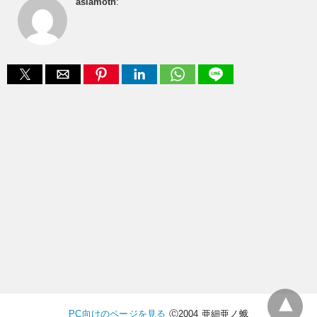
asiamoth
:
PC向けのページを見る
Ⓒ2004 亜細亜ノ蛾