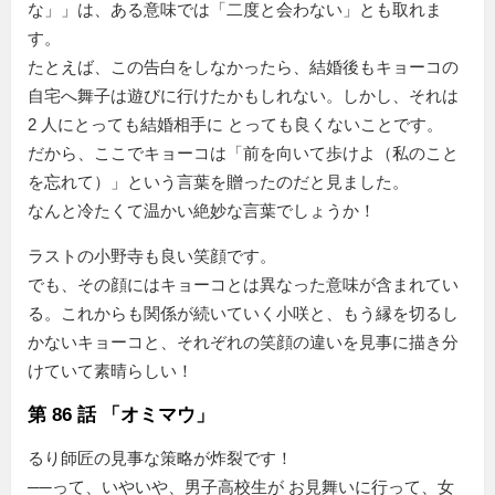
な
」は、ある意味では「二度と会わない」とも取れま
す。
たとえば、この告白をしなかったら、結婚後もキョーコの
自宅へ舞子は遊びに行けたかもしれない。しかし、それは
2 人にとっても結婚相手に とっても良くないことです。
だから、ここでキョーコは「前を向いて歩けよ（私のこと
を忘れて）」という言葉を贈ったのだと見ました。
なんと冷たくて温かい絶妙な言葉でしょうか！
ラストの小野寺も良い笑顔です。
でも、その顔にはキョーコとは異なった意味が含まれてい
る。これからも関係が続いていく小咲と、もう縁を切るし
かないキョーコと、それぞれの笑顔の違いを見事に描き分
けていて素晴らしい！
第 86 話 「オミマウ」
るり師匠の見事な策略が炸裂です！
──って、いやいや、男子高校生が お見舞いに行って、女