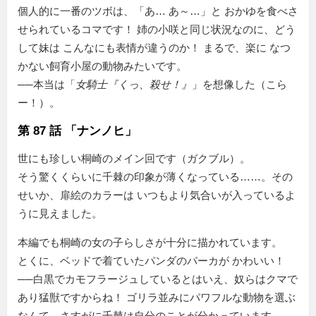
個人的に一番のツボは、「あ… あ～…」と おかゆを食べさ
せられているコマです！ 姉の小咲と同じ状況なのに、どう
して妹は こんなにも表情が違うのか！ まるで、楽に なつ
かない飼育小屋の動物みたいです。
──本当は「
女騎士『くっ、殺せ！』
」を想像した（こら
ー！）。
第 87 話 「ナンノヒ」
世にも珍しい桐崎のメイン回です（ガクブル）。
そう驚くくらいに千棘の印象が薄くなっている……。その
せいか、扉絵のカラーは いつもより気合いが入っているよ
うに見えました。
本編でも桐崎の女の子らしさが十分に描かれています。
とくに、ベッドで着ていたパンダのパーカが かわいい！
──白黒でカモフラージュしているとはいえ、奴らはクマで
あり猛獣ですからね！ ゴリラ並みにパワフルな動物を選ぶ
なんて、さすがに千棘は自分のことが分かっています