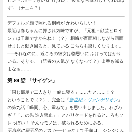
ヒント: ポーラもいる（けれど、彼女なら協力してくれるは
ず）（ナニを？）
デフォルメ顔で照れる桐崎が かわいらしい！
最近は春ちゃんに押され気味ですが、「元祖・顔芸ヒロイ
ン」は千棘ですからね！（？） 桐崎が百面相しながら画面
せましと動き回ると、見ている こちらも楽しくなります。
──それなのに、近ごろの彼女は物思いに ふけってばかり
いる。そりゃ、（読者の人気が なくなって？）出番も減る
よなぁ……。
第 89 話 「サイゲン」
同じ部屋で二人きり 一緒に寝る
……だと……！？
ということで（？）、完全に『
新世紀エヴァンゲリオン
』
の第九話「瞬間、心、重ねて」を思い出しました。わざわ
ざ「
この先 進入禁止
」とバリケードを作るところもソ
レっぽい！ そんなモノは、破られるためにある。
不自然に寝不足
の
アスカ
──じゃなくて千棘は、
シンジ
くん