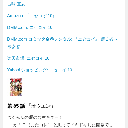
古味 直志
Amazon:
『
ニセコイ
10』
DMM.com: ニセコイ 10
DMM.com
コミック全巻レンタル
: 『
ニセコイ
』
第 1 巻～
最新巻
楽天市場: ニセコイ 10
Yahoo! ショッピング: ニセコイ 10
第 85 話 「オウエン」
つぐみんの
愛の告白
キター！
──か！？（またコレ） と思ってドキドキした開幕でし