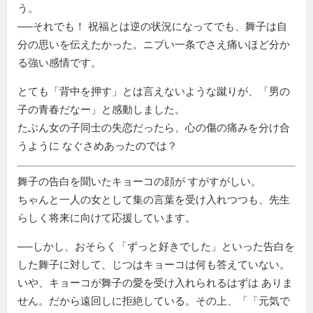
う。
──それでも！ 祝福とは逆の状況になってでも、舞子は自
分の思いを伝えたかった。ニブい一条でさえ痛いほど分か
る強い感情です。
とても「背中を押す」とは言えないような蹴りが、「男の
子の青春だなー」と感動しました。
たぶん女の子同士の失恋だったら、心の傷の痛みを分け合
うように なぐさめあったのでは？
舞子の告白を聞いたキョーコの顔が すがすがしい。
ちゃんと一人の女として集の言葉を受け入れつつも、先生
らしく将来に向けて応援しています。
──しかし、おそらく「ずっと好きでした」といった告白を
した舞子に対して、じつはキョーコは何も答えていない。
いや、キョーコが舞子の愛を受け入れられるはずは ありま
せん。だから遠回しに拒絶している。その上、「
元気で