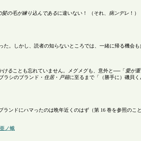
の髪の毛が練り込んである
に違いない！ （それ、
病ンデレ
！）
った。しかし、読者の知らないところでは、一緒に帰る機会も
かける
ことも忘れていません。メグメグも、意外と──「
愛が重
ブラシのブランド・
住居
・
戸籍
に至るまで「（勝手に）磯貝く
ブランドにハマったのは晩年近くのはず（第 16 巻を参照のこ
細亜ノ蛾