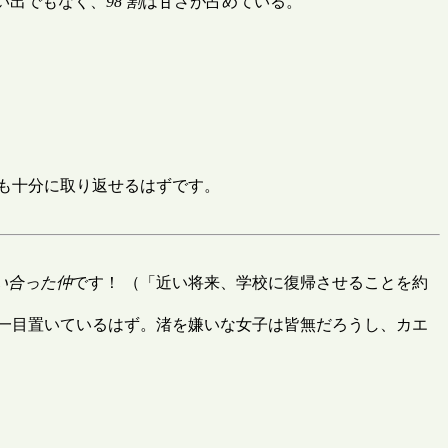
思い出でもなく、
98 割
は甘さが占めている。
も十分に取り返せるはずです。
い合った仲
です！ （「近い将来、学校に復帰させることを約
一目置いているはず。渚を嫌いな女子は皆無だろうし、カエ