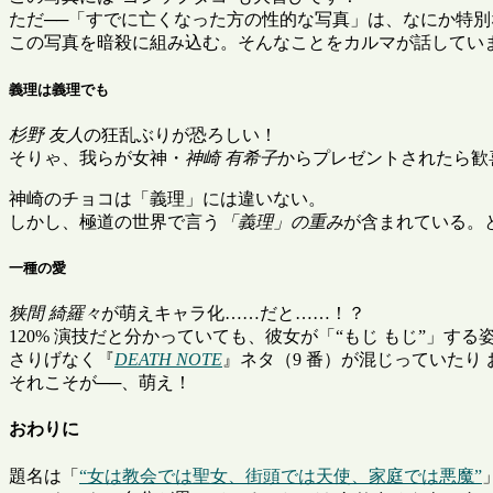
ただ──「すでに亡くなった方の性的な写真」は、なにか特
この写真を暗殺に組み込む。そんなことをカルマが話してい
義理は義理でも
杉野 友人
の狂乱ぶりが恐ろしい！
そりゃ、我らが女神・
神崎 有希子
からプレゼントされたら歓
神崎のチョコは「義理」には違いない。
しかし、極道の世界で言う
「義理」の重み
が含まれている。
一種の愛
狭間 綺羅々
が萌えキャラ化……だと……！？
120% 演技だと分かっていても、彼女が「
もじ もじ
」する
さりげなく『
DEATH NOTE
』ネタ（9 番）が混じっていた
それこそが──、萌え！
おわりに
題名は「
女は教会では聖女、街頭では天使、家庭では悪魔