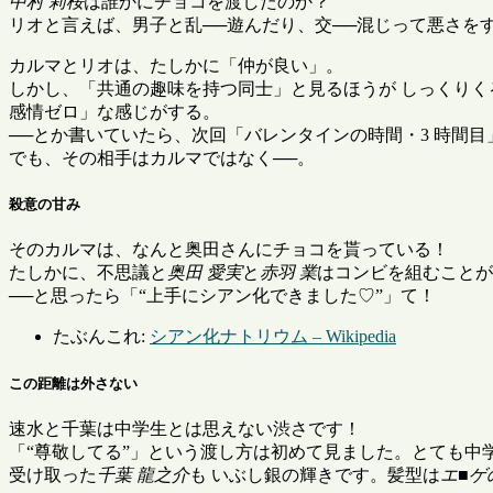
中村 莉桜
は誰かにチョコを渡したのか？
リオと言えば、男子と乱──遊んだり、交──混じって悪さを
カルマとリオは、たしかに「仲が良い」。
しかし、「共通の趣味を持つ同士」と見るほうが しっくりく
感情ゼロ」な感じがする。
──とか書いていたら、次回「バレンタインの時間・3 時間
でも、その相手はカルマではなく──。
殺意の甘み
そのカルマは、なんと奥田さんにチョコを貰っている！
たしかに、不思議と
奥田 愛実
と
赤羽 業
はコンビを組むことが
──と思ったら「
上手にシアン化できました♡
」て！
たぶんこれ:
シアン化ナトリウム – Wikipedia
この距離は外さない
速水と千葉は中学生とは思えない渋さです！
「
尊敬してる
」という渡し方は初めて見ました。とても中
受け取った
千葉 龍之介
も いぶし銀の輝きです。髪型は
エ■ゲ