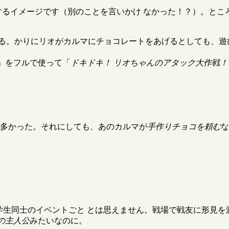
するイメージです（別のことを言いかけ なかった！？）。と
る。かりにリオがカルマにチョコレートをあげるとしても、遊
目」をフルで使って「
ドキドキ！ リオちゃんのアタック大作戦！
多かった。それにしても、あのカルマが
手作りチョコを頼む
な
学生同士のイベントごと とは思えません。戦場で戦友に形見を
の主人公
みたいなのに。