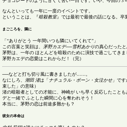
チョコレートのように甘くて苦い一日です。いや、今回の 3 
なんといっても一年に一度のイベントです。
ということは、『
暗殺教室
』では最初で最後の話になる。卒
まごころを、隣に
「
ありがとう 一年間いつも隣にいてくれて
」
この言葉と笑顔は、
茅野カエデ
──
雪村あかり
の真心だったと
茅野は、一年の ほとんどを暗殺のために演技で過ごしてき
茅野カエデの恋愛はこれからだ！（完）
──などと打ち切り風に書きましたが……。
なにしろ、
潮田 渚
は「
ナチュラル・ボーン・女泣かせ
」です
束した」の意味）
渚の暗殺者としての才能に、神崎が いち早く反応したこと
デと一緒で ふとした瞬間に心を奪われそう！
本当に、茅野の恋は前途多難かも？
彼女の本命は