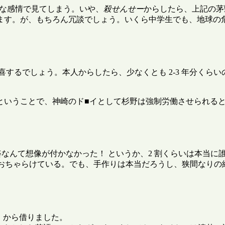
別な感情で見てしまう。いや、
殺せんせー
からしたら、上記の茅
ます。が、もちろん冗談でしょう。いくら中学生でも、地球の
喜するでしょう。本人からしたら、少なくとも 2-3 年分くら
ということで、神崎のド■イとして杉野は強制労働させられると
姿なんて想像が付かなかった！ というか、2 割くらいは本当に
り おちゃらけている。でも、手作りは本当だろうし、狭間なり
」から借りました。